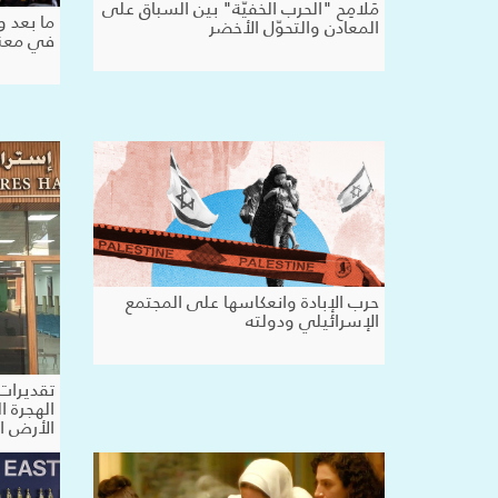
مَلامِح "الحرب الخفيّة" بين السباق على
ما بعد 
المعادن والتحوّل الأخضر
في معنى
حرب الإبادة وانعكاسها على المجتمع
الإسرائيلي ودولته
الهجرة ا
الأرض ال