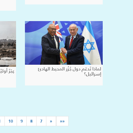
لماذا تَدعَم دول جُزُر المحيط الهادئ
عِبَرٌ أو
إسرائيل؟
1
10
9
8
7
«
««