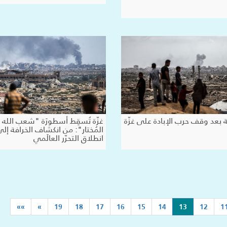
ليّة بعد وقف حرب الإبادة على غزّة
غزّة تُسقِط أسطورَة "شعب الله
المُختار": من انكشاف الخرافة إل
انطلاق التحرّر العالَمي
(current)
»»
»
19
18
17
16
15
14
13
12
1