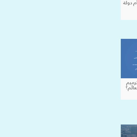
م دولة
رميم
الَم؟