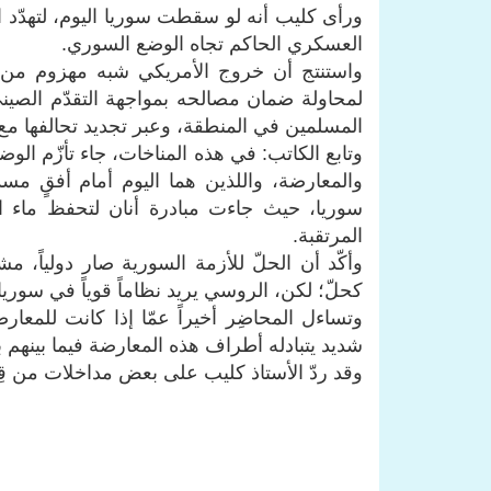
ورأى كليب أنه لو سقطت سوريا اليوم، لتهدّد 
العسكري الحاكم تجاه الوضع السوري.
واستنتج أن خروج الأمريكي شبه مهزوم من ا
لمحاولة ضمان مصالحه بمواجهة التقدّم الصيني
المسلمين في المنطقة، وعبر تجديد تحالفها مع 
وتابع الكاتب: في هذه المناخات، جاء تأزّم ال
والمعارضة، واللذين هما اليوم أمام أفقٍ 
سوريا، حيث جاءت مبادرة أنان لتحفظ ماء الو
المرتقبة.
وأكّد أن الحلّ للأزمة السورية صار دولياً، م
كحلّ؛ لكن، الروسي يريد نظاماً قوياً في سوري
وتساءل المحاضِر أخيراً عمّا إذا كانت للمعار
شديد يتبادله أطراف هذه المعارضة فيما بينهم ب
وقد ردّ الأستاذ كليب على بعض مداخلات من قِ