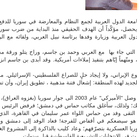
امعة الدول العربية لجمع النظام والمعارضة في سوريا للدفع
حصل، مؤكّداً أن الهدف الحقيقي منذ البداية من ضرب سوري
ول العربية وزيارة وفدها برئاسة نبيل العربي، ولقائه مع ال
التي جاء بها مع العربي وحمد بن جاسم، وراح يتلو ورقة مخ
 ومتّهماً إيّاهم بتنفيذ إملاءات أمريكية. وقد أبدى بن جاسم ان
إيراني، ولا إيجاد حلٍ للصراع الفلسطيني- الإسرائيلي. من
جديد لهذه المنطقة: إشعال فتنة مذهبية ، تطويق إيران، وأن تس
ونقل الكاتب عن خالد مشعل قوله إنه عندما وصل "الأميركي" عام 2003 الى جوار سوريا (بغزوه
يك؛ ولذلك، سأغلق مكاتب حماس في دمشق؛ فرفض الرئيس ا
 التقى وفد من حماس اللواء عمر سليمان في القاهرة، الذي
و سيضعكم في أقفاص للفرجة! فعاد الوفد إلى دمشق وا
ريا العسكرية بتصرّفهم؛ وعاد كليب بالذاكرة إلى المشروع الغ
 في الانتخابات التشريعية الفلسطينية قبل سنوات.