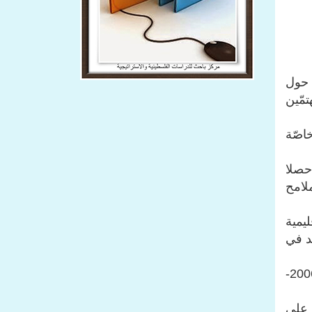
الصحافي سامي كليب، في مركز باحث للدراسات الفلسطينية في بيروت، بتاريخ 31/5/2012، حول
مّين
اصّة
حصلا
لامح
يمية
د في
أضاف: الرئيس الأسد رسّخ هذه الصورة الإيجابية له، خاصّة في ظلّ الحربين الصهيونيّتين على لبنان وغزّة (2006-
 على