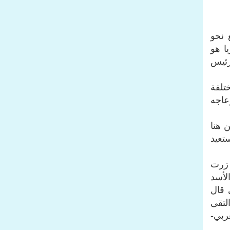
 نحو
ا هو
رئيس
تلفة
زعاجه
 هنا
تعيد
 العراق)، زرت
لأسد
 قال
لتقى
ربي-