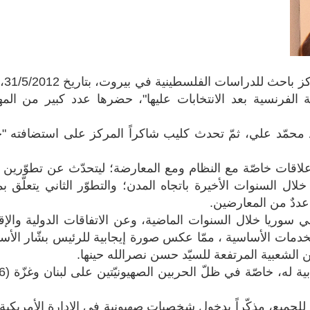
حاضر الكاتب و
 الفرنسية بعد الانتخابات عليها"، حضرها عدد كبير من المهت
 محمّد علي، ثمّ تحدث كليب شاكراً المركز على استضافته "خ
يّ علاقات خاصّة مع النظام ومع المعارضة؛ ليتحدّث عن تطوّرين 
لال السنوات الأخيرة باتجاه المدن؛ والتطوّر الثاني يتعلّق بم
عددٌ من المعارضين.
وريا خلال السنوات الماضية، وعن الاتفاقات الدولية والإقل
لخدمات الأساسية ، ممّا عكس صورة إيجابية للرئيس بشّار الأس
الشعبية المرتفعة للسيّد حسن نصرالله حينها.
لجميع، مذكّراً بدخول شخصيات صهيونية في الإدارة الأمريكية