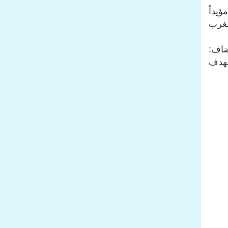
يداً
مغرب
ضاف:
لهدف