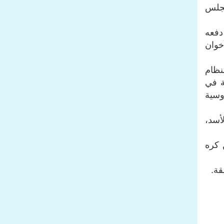
مجلس
دفعه
خوان
نظام
ة في
وسية
أسد،
 كره
قة.