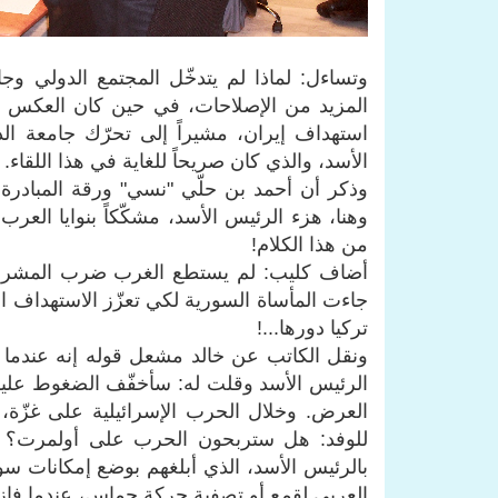
وتساءل: لماذا لم يتدخّل المجتمع الدولي وج
المزيد من الإصلاحات، في حين كان العكس ي
استهداف إيران، مشيراً إلى تحرّك جامعة الد
الأسد، والذي كان صريحاً للغاية في هذا اللقاء.
وذكر أن أحمد بن حلّي "نسي" ورقة المبادرة 
وهنا، هزء الرئيس الأسد، مشكّكاً بنوايا العرب،
من هذا الكلام!
أضاف كليب: لم يستطع الغرب ضرب المشروع ال
جاءت المأساة السورية لكي تعزّز الاستهداف ال
تركيا دورها...!
الرئيس الأسد وقلت له: سأخفّف الضغوط عل
العرض. وخلال الحرب الإسرائيلية على غزّة،
للوفد: هل ستربحون الحرب على أولمرت؟ ه
بالرئيس الأسد، الذي أبلغهم بوضع إمكانات سو
العربي لقمع أو تصفية حركة حماس، عندما فازت