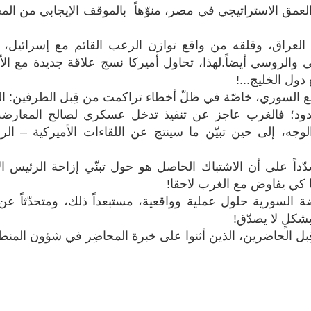
العمق الاستراتيجي في مصر، منوّهاً بالموقف الإيجابي من ال
لعراق، وقلقه من واقع توازن الرعب القائم مع إسرائيل، 
 والروسي أيضاً.لهذا، تحاول أميركا نسج علاقة جديدة مع الأ
دول الخليج...!
وضع السوري، خاصّة في ظلّ أخطاء تراكمت من قِبل الطرفين: ال
مسدود؛ فالغرب عاجز عن تنفيذ تدخل عسكري لصالح المعارض
جه، إلى حين تبيّن ما سينتج عن اللقاءات الأميركية – الر
شدّداً على أن الاشتباك الحاصل هو حول تبنّي إزاحة الرئيس ال
ا كي يفاوض مع الغرب لاحقا!
ضة السورية حلول عملية وواقعية، مستبعداً ذلك، ومتحدّثاً عن
شكلٍ لا يصدّق!
بل الحاضرين، الذين أثنوا على خبرة المحاضِر في شؤون المنط