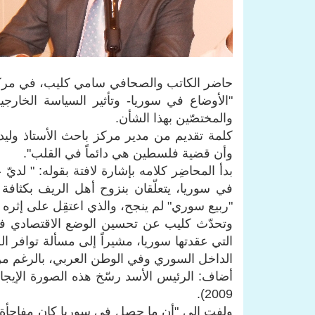
"الأوضاع في سوريا- وتأثير السياسة الخارجية
والمختصّين بهذا الشأن.
كلمة تقديم من مدير مركز باحث الأستاذ وليد
وأن قضية فلسطين هي دائماً في القلب".
بدأ المحاضِر كلامه بإشارة لافتة بقوله: " لد
في سوريا، يتعلّقان بنزوح أهل الريف بكثافة خ
"ربيع سوري" لم ينجح، والذي اعتقِل على إثره 
وتحدّث كليب عن تحسين الوضع الاقتصادي في س
التي عقدتها سوريا، مشيراً إلى مسألة توافر ا
الداخل السوري وفي الوطن العربي، بالرغم من 
2009).
ولفت إلى "أن ما حصل في سوريا كان مفاجأة ل