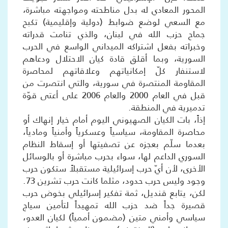
المحور المعادي له بدل مناطحته ومواجهته مباشرة،
مع السعي لوضع ضوابط (دولية وإقليمية) تكبح
جماح حزب الله في لبنان، والذي تنامت قدراته
وخبراته بفعل اشتراكه الميداني الواسع في الحرب
السورية، وبما أقلق قادة كيان الاحتلال ودعاهم
لاستنفار كلّ إمكانياتهم وعلاقاتهم لمحاصرة
المقاومة المنتصرة في سورية، والتي انتصرت من
قبل في العام 2000 والعام 2006 على أعتى قوّة
تدميرية في المنطقة.
إذاً، بات الكيان الصهيوني اليوم أمام خيار إنهاك أو
محاصرة المقاومة، سياسياً وعسكرياً وأمنياً ومادياً،
بعدما سلّم بعجزه عن تصفيتها أو إسقاط النظام
السوري الداعم لها، سواء بحرب مباشرة أو بالوسائل
الأخرى، لأن أيّ حرب إسرائيلية مستقبلاً ستكون حرب
وجود وليس حرب حدود، مثلما كانت حرب تشرين 73.
لكن، يتابع قنديل، ثمة تفكير إسرائيلي بخوض حرب
قصيرة جداً ضد حزب الله تمهيداً لتأمين سياج
سياسي وأمني متين (مضمون أممياً) لكيان العدو،