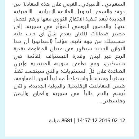
السعودي ـ الأميركي ـ الغربي على هذه المعادلة من
جهة؛ والسعي لتحويل العلاقة الإيرانية ـ الأميركية
الجديدة (بعد تنفيذ الاتفاق النووي معها ورفع الحصار
عنها) والحضور الروسي المؤثّر في سورية، إلى
مصدر ضمانات للكيان بعدم شنّ أي حرب عليه
مستقبلاً، من جهة ثانية، مؤكداً (المحاضِر) أن هذا
التوازن الجديد سيظهر في ميدان المقاومة بقدرة
الردع عبر لبنان وقدرة الاستنزاف القائمة في
فلسطين، ومع تعافي سورية المنتصرة وإيران
الصاعدة على كلّ المستويات؛ والذي سيتجسد ثقلاً
عسكرياً وسياسياً واقتصادياً مسانداً لقوى المقاومة،
ضمن المعادلات الإقليمية والدولية الجديدة، والتي
تُرسم بالدم حالياً في سورية والعراق واليمن
وفلسطين...
2016-02-12 14:57:12 | 8681 قراءة