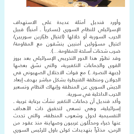
وأورد قنديل أمثلة عديدة على الاستهداف
الإسرائيلي للنظام السوري (عسكرياً ـ أمنياً) قبيل
الحرب السورية أو خلالها (اغتيال طيّارين سوريين/
اغتيال مسؤولين أمنيين ينسّقون مع المقاومة/
ضرب شحنات أسلحة للمقاومة...).
وقد تطوّر هذا الدور التخريبي الإسرائيلي بعد بروز
القوى والجماعات التكفيرية، والتي نسّق بعضها
(جبهة النصرة..) مع قوات الاحتلال الصهيوني في
الجولان ومنطقة القنيطرة بشكل مباشر بهدف إبعاد
الجيش السوري عن المنطقة وإنهاك النظام وتسعير
الحرب الداخلية في سورية.
وأكد قنديل أن جماعات التكفير نشأت برعاية غربية ـ
إسرائيلية، وهي تسعى لتحقيق ذات الأهداف
التقسيمية لدول وشعوب المنطقة، والتي تحدث
عنها خبراء ومحلّلون غربيون وصهاينة منذ عقود من
الزمن، مذكّراً بتهديدات كولن باول للرئيس السوري