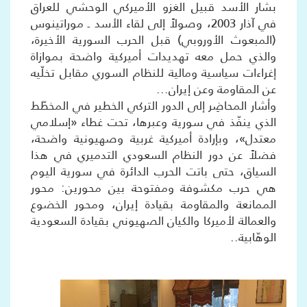
بشار الأسد قبيل الغزو الأميركي الوحشي للعراق
في آذار 2003، وصولاً إلى لقاء الأسد ـ موراتينوس
(المبعوث الأوروبي) قبل الحرب السورية الأخيرة،
والذي حمل معه تهديدات أميركية واضحة بموازاة
إغراءات سياسية ومالية للنظام السوري مقابل تخلّيه
عن المقاومة وعن إيران...
وأشار المحاضِر إلى الدور التركي الخطير في المخطّط
الذي ينفّذ في سورية وعبرها، تحت غطاء «إسلامي
معتدل»، وبإرادة أميركية غربية وصهيونية واضحة،
فضلاً عن دور النظام السعودي التدميري في هذا
السياق، حتى باتت الحرب الدائرة في سورية اليوم
هي حرب مكشوفة ومفتوحة بين محورين: محور
الممانعة والمقاومة بقيادة إيران، ومحور الخضوع
والعمالة لأميركا والكيان الصهيوني بقيادة السعودية
الوهّابية..