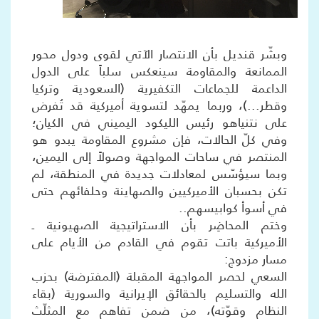
وبشّر قنديل بأن الانتصار الآتي لقوى ودول محور
الممانعة والمقاومة سينعكس سلباً على الدول
الداعمة للجماعات التكفيرية (السعودية وتركيا
وقطر...)، وربما يمهّد لتسوية أميركية قد تُفرض
على نتنياهو رئيس الليكود اليميني في الكيان؛
وفي كلّ الحالات، فإن مشروع المقاومة يبدو هو
المنتصر في ساحات المواجهة وصولاً إلى اليمين،
وبما سيؤسّس لمعادلات جديدة في المنطقة، لم
تكن بحسبان الأميركيين والصهاينة وحلفائهم حتى
في أسوأ كوابيسهم..
وختم المحاضِر بأن الاستراتيجية الصهيونية ـ
الأميركية باتت تقوم في القادم من الأيام على
مسار مزدوج:
السعي لحصر المواجهة المقبلة (المفترضة) بحزب
الله والتسليم بالحقائق الإيرانية والسورية (بقاء
النظام وقوّته)، من ضمن تفاهم مع المثلّث