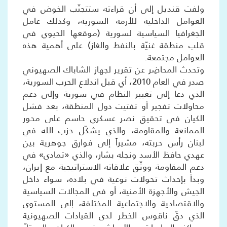
ولفت قنديل إلى أن قراءته ستتجنّب الخوض في
العوامل الداخلية للأزمة السورية، وكذلك عامل
الجغرافيا السياسية لسورية (موقعها الحيوي في
قلب منطقة غنيّة بالنفط والغاز) على أهمية هذه
العوامل مجتمعة.
وتحدث المحاضِر عن تقرير لجهاز الشاباك الصهيوني
صدر في العام 2010، أي قبل اندلاع الحرب السورية،
الذي دعا إلى تغيير النظام في سورية وإلى دعم
محاولات تفجير أو تفتيت دول المنطقة، بعد فشل
الكيان في تحقيق نصر عسكري حاسم على محور
الممانعة والمقاومة، والذي يشكّل حزب الله في
لبنان رأس حربته، مشيراً إلى فوارق جوهرية بين
عهدي حافظ الأسد ونجله بشار، والذي «تمادى» في
دعم المقاومة ووثّق علاقاته الاستراتيجية مع إيران،
وبدأ بإحداث تحولات نوعية في بلاده، سواء داخل
الجيش والأجهزة الأمنية، أو في المجالات السياسية
والاقتصادية والاجتماعية المختلفة، إلى المستوى
الذي دقّ ناقوس الخطر لدى القيادات الصهيونية