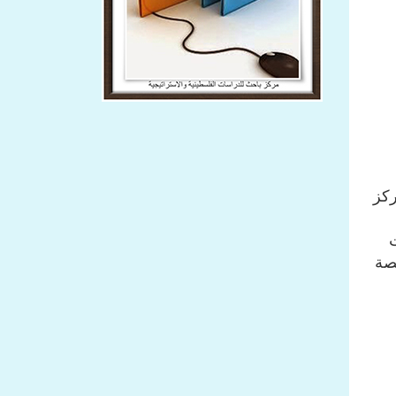
ركز
صة