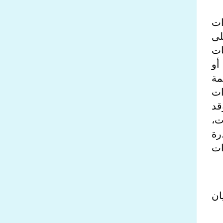
ات
لى
ات
أو
مة
ات
قد
ت،
رة
ات
ان