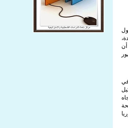
ول
ة،
أن
ور
في
يل
اه
حة
يا