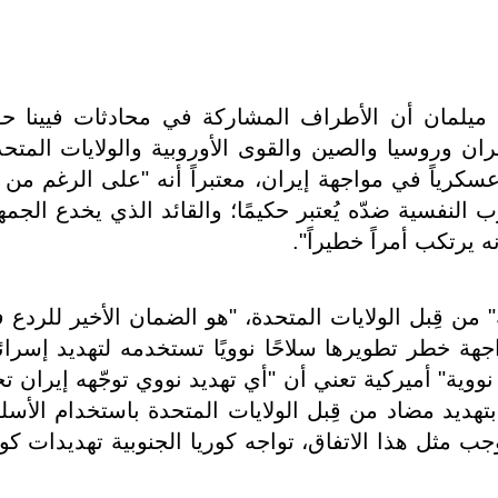
ي ميلمان أن الأطراف المشاركة في محادثات فيينا ح
ران وروسيا والصين والقوى الأوروبية والولايات المتحد
رياً في مواجهة إيران، معتبراً أنه "على الرغم من 
النفسية ضدّه يُعتبر حكيمًا؛ والقائد الذي يخدع الجمه
 يرتكب أمراً خطيراً".
" من قِبل الولايات المتحدة، "هو الضمان الأخير للردع 
جهة خطر تطويرها سلاحًا نوويًا تستخدمه لتهديد إسرائ
نووية" أميركية تعني أن "أي تهديد نووي توجّهه إيران تج
بتهديد مضاد من قِبل الولايات المتحدة باستخدام الأسل
جب مثل هذا الاتفاق، تواجه كوريا الجنوبية تهديدات كور