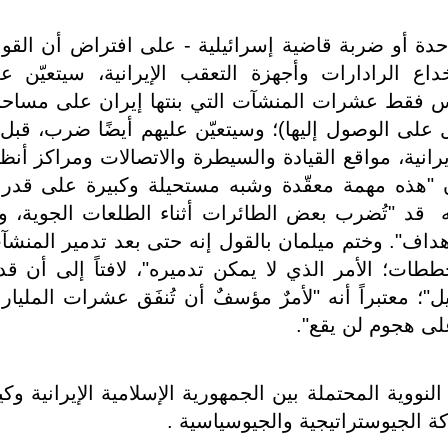
حدة أو ضربة قاضية إسرائيلية - على افتراض أن القو
اع الرادارات وأجهزة التعقب الإيرانية، سيتعيّن ع
يس فقط عشرات المنشآت التي بنتها إيران على مساح
على الوصول إليها)؛ وسيتعيّن عليهم أيضًا ضرب، قبل 
يرانية، مواقع القيادة والسيطرة والاتصالات ومراكز أنظ
أن "هذه مهمة معقّدة وشبه مستحيلة وكبيرة على قدر
نه قد "تُضرب بعض الطائرات أثناء الطلعات الجوية، و
الأهداف". وختم ميلمان بالقول إنه حتى بعد تدمير المنشآ
طات؛ الأمر الذي لا يمكن تدميره"، لافتاً إلى أن قد
يل"؛ معتبراً أنه "لأمرٌ مؤسفٌ أن تُنفَق عشرات المليار
لى هجوم لن يقع".
نووية المحتملة بين الجمهورية الإسلامية الإيرانية وكي
كة الجيوستراتيجية والجيوسياسية .