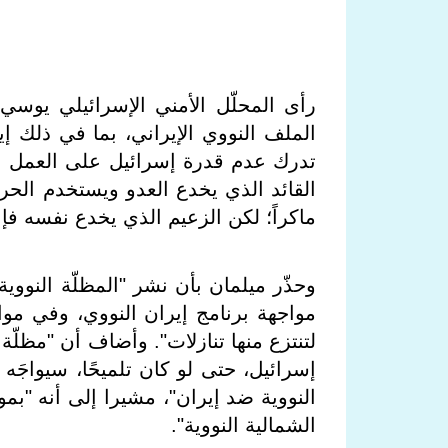
رأى المحلّل الأمني الإسرائيلي يوس
الملف النووي الإيراني، بما في ذلك إي
تدرك عدم قدرة إسرائيل على العمل عسك
القائد الذي يخدع العدو ويستخدم الحرب 
ماكراً؛ لكن الزعيم الذي يخدع نفسه فإنه
وحذّر ميلمان بأن نشر "المظلّة النووية
مواجهة برنامج إيران النووي، وفي موا
لتنتزع منها تنازلات". وأضاف أن "مظلّة 
إسرائيل، حتى لو كان تلميحًا، سيواجَه 
النووية ضد إيران"، مشيرا إلى أنه "بمو
الشمالية النووية".