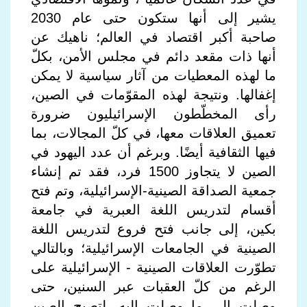
يشير إلى أنها ستكون حتى عام 2030
صاحبة أكبر اقتصاد في العالم؛ ناهيك عن
أنها ذات مقعد دائم في مجلس الأمن، بكلّ
ما لهذه المعطيات من آثار سياسية لا يمكن
إغفالها. ونتيجة لهذه المقوّمات في الصين،
رأى المخطّطون الإسرائيليون ضرورة
تعميق العلاقات معها، في كلّ المجالات، بما
فيها الثقافية أيضًا. وبرغم أن عدد اليهود في
الصين لا يتجاوز 1500 فرد، فقد تم إنشاء
جمعية الصداقة الصينية-الإسرائيلية، وتم فتح
أقسام لتدريس اللغة العبرية في جامعة
بكين، إلى جانب فتح فروع لتدريس اللغة
الصينية في الجامعات الإسرائيلية؛ وبالتالي
تطوّرت العلاقات الصينية - الإسرائيلية على
الرغم من كلّ العقبات عبر السنين، حتى
وصلت إلى ما وصلت إليه، لتصبح الصين