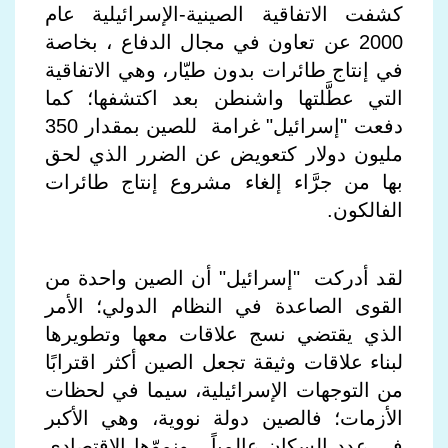
كشفت الاتفاقية الصينية-الإسرائيلية عام
2000 عن تعاون في مجال الدفاع ، بخاصة
في إنتاج طائرات بدون طيّار، وهي الاتفاقية
التي عطَّلتها واشنطن بعد اكتشفها؛ كما
دفعت "إسرائيل" غرامة للصين بمقدار 350
مليون دولار كتعويض عن الضرر الذي لحق
بها من جرَّاء إلغاء مشروع إنتاج طائرات
الفالكون.
لقد أدركت "إسرائيل" أن الصين واحدة من
القوى الصاعدة في النظام الدولي؛ الأمر
الذي يقتضي نسج علاقات معها وتطويرها
لبناء علاقات وثيقة تجعل الصين أكثر اقترابًا
من التوجهات الإسرائيلية، سيما في لحظات
الأزمات؛ فالصين دولة نووية، وهي الأكبر
في عدد السكان عالمياً ، ونموّها الاقتصادي