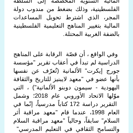
المالية السنوية المخصّصة إلى السلطة
الفلسطينية، وذلك بضغط من مندوب دولة
المجر، الذي اشترط تحويل المساعدات
المالية بتغيير المناهج التعليمية الفلسطينية
بالضفة الغربية المحتلة.
وفي الواقع ، أن قصّة الرقابة على المناهج
الدراسية لم تبدأ في أعقاب تقرير "مؤسسة
جورج إيكرت" الألمانية (تُعرّف عن نفسها
بأنها عضو في "معهد لايبنيز للتاريخ والثقافة
اليهودية - سيمون دوبنو الألمانية") ، التي
موّلها الاتحاد الأوروبي عام 2018؛ وشمل
التقرير دراسة 172 كتاباً مدرسياً، إنّما في
العام 1998، عندما قام "معهد مراقبة أثر
السلام" سابقاً، وحالياً "معهد مراقبة السلام
والتسامح الثقافي في التعليم المدرسي"