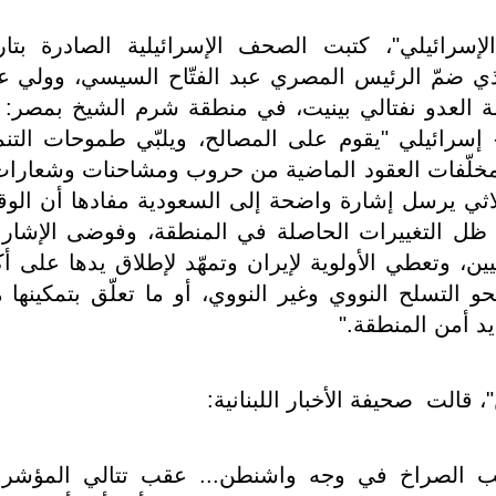
لإسرائيلي"، كتبت الصحف الإسرائيلية الصادرة بتار
ثلاثي الذي ضمّ الرئيس المصري عبد الفتّاح السيسي، وولي ع
 العدو نفتالي بينيت، في منطقة شرم الشيخ بمصر: 
ي- إسرائيلي "يقوم على المصالح، ويلبّي طموحات التنم
 مخلّفات العقود الماضية من حروب ومشاحنات وشعارا
اثي يرسل إشارة واضحة إلى السعودية مفادها أن الو
ي ظل التغييرات الحاصلة في المنطقة، وفوضى الإشار
ين، وتعطي الأولوية لإيران وتمهّد لإطلاق يدها على أك
 التسلح النووي وغير النووي، أو ما تعلّق بتمكينها 
يد أمن المنطقة
".
 قالت صحيفة الأخبار اللبنانية:
جب الصراخ في وجه واشنطن... عقب تتالي المؤشر