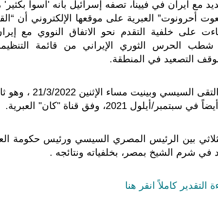
 مع ايران في فيينا، تصفه إسرائيل بأنه 'أسوأ بكثير' 
حيفة “يديعوت أحرونوت” العبرية على موقعها الإلكتروني أن “ال
جاءت على خلفية التقدم نحو الاتفاق النووي مع إيرا
م شطب الحرس الثوري الإيراني من قائمة التنظيم
 بوقف التصعيد في المنطقة
.
جديرٌ بالذكر أنه وقبل الاجتماع الثلاثي، التقى السيسي وبينيت مساء الإث
ول 2021، وفق قناة "كان" العبرية.
لثلاثي بين الرئيس المصري السيسي ورئيس حكومة الع
 في شرم الشيخ بمصر، بخلفياته ونتائجه .
ة التقدير كاملاً انقر هنا