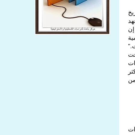
يخ
هد
إن
ية
ت
".
قت
ات
ثر
من
ات