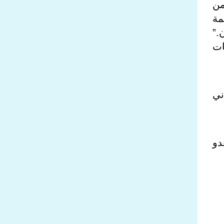
من
قمة
ن
”.
ات
نين 21/3/2022 ، وهو ثاني
دو