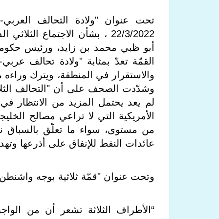
تحت عنوان "ولادة التحالف العربي-ا
22/3/2022 ، بشأن الاجتماع ال
أبو ظبي محمد بن زايد، ورئيس حكومة
القمّة تعدّ بمثابة "ولادة تحالف عرب
والاستقرار في المنطقة، ويترك وراءه
وشدّدت الصحف على أن "التحالف الثل
لم يعد يحتمل المزيد من الانتظار ف
الأمريكية التي لا تراعي مصالح الخليجي
من مستوى، سواء ما تعلّق بالسباق نحو
عائدات النفط للإنفاق على أذرعها وتهد
وتحت عنوان "قمّة ثلاثية بوجه واشنطن"،
“
الأطراف الثلاثة تشعر أن من الوا