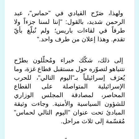
ولهذا، صَرّح القيادي في "حماس"، عبد
الرحمن شديد، بالقول: "إننا لسنا جزءاً ولا
طرفاً في لقاءات باريس؛ ولم نُبلّغ بأيّ
تقدم. وهذا إعلان من طرف واحد
".
إلى ذلك، شكّك خبراء ومُحلّلون بطرْح
نتنياهو لتصوّره حول مستقبل قطاع غزة، وما
يُعرَف إسرائيلياً بـ"اليوم التالي"، للحرب
الإسرائيلية المتواصلة على القطاع
المحاصر، لمصادقة المجلس الوزاري
للشؤون السياسية والأمنية. وجاءت وثيقة
المبادئ تحت عنوان "اليوم التالي لحماس"
مُقسّمة إلى ثلاث مراحل
.