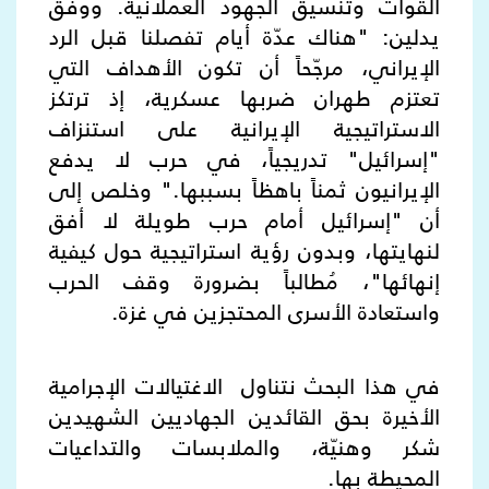
القوات وتنسيق الجهود العملانية
.
ووفق
يدلين: "هناك عدّة أيام تفصلنا قبل الرد
الإيراني، مرجّحاً أن تكون الأهداف التي
تعتزم طهران ضربها عسكرية، إذ ترتكز
الاستراتيجية الإيرانية على استنزاف
"إسرائيل" تدريجياً، في حرب لا يدفع
الإيرانيون ثمناً باهظاً بسببها
.
" وخلص إلى
أن "إسرائيل أمام حرب طويلة لا أفق
لنهايتها، وبدون رؤية استراتيجية حول كيفية
إنهائها"، مُطالباً بضرورة وقف الحرب
واستعادة الأسرى المحتجزين في غزة.
في هذا البحث نتناول الاغتيالات الإجرامية
الأخيرة بحق القائدين الجهاديين الشهيدين
شكر وهنيّة، والملابسات والتداعيات
المحيطة بها.