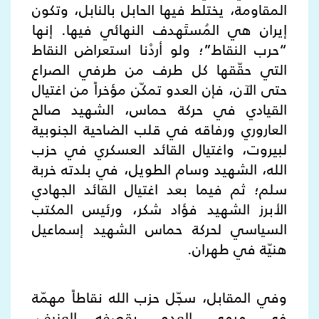
المقاومة، يختلط فيها الحابل بالنابل، وتكون
إيران هي المُستَهدف النهائي فيها. إنها
“حرب النقاط”؛ ولو أردْنا استعراض النقاط
التي حقّقها كل طرف من طرفي الصراع
حتى الآن، فإن العدو تمكّن مؤخراً من اغتيال
القيادي في حركة حماس، الشهيد صالح
العاروري ورفاقه في قلب الضاحية الجنوبية
لبيروت، واغتيال القائد العسكري في حزب
الله، الشهيد وسام الطويل، في بلدته خربة
سلم؛ ثم فيما بعد اغتيال القائد الجهادي
الأبرز الشهيد فؤاد شكر، ورئيس المكتب
السياسي لحركة حماس الشهيد إسماعيل
هنيّة في طهران.
وفي المقابل، سجّل حزب الله نقاطاً مهمّة
في مرمى العدو، بقصفه العنيف،