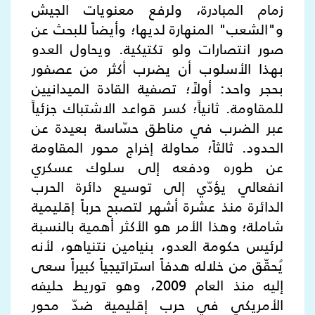
زمام المبادرة، ولرفع معنويات الجيش
و"الشعب" المنهارة لديها؛ وأيضاً للبحث عن
صور انتصارات ولو تكتيكية. ويحاول العدو
بهذا الأسلوب أن يضرب أكثر من عصفور
بحجر واحد: أولاً؛ تصفية القادة الميدانيين
للمقاومة. ثانياً؛ كسر قواعد الاشتباك جزئياً
عبر الضرب في مناطق حسّاسة بعيدة عن
الحدود. ثالثاً؛ محاولة إخراج محور المقاومة
عن طوره ودفعه إلى سلوك عسكري
انفعالي يؤدّي إلى توسيع دائرة الحرب
الدائرة منذ عشرة أشهر لتصبح حرباً إقليمية
شاملة؛ وهذا الأمر هو الأكثر أهمية بالنسبة
لرئيس حكومة العدو، بنيامين نتنياهو، لأنه
يُحقّق من خلاله هدفاً استراتيجياً كبيراً سعى
إليه منذ العام 2009، وهو توريط حليفه
الأمريكي في حرب إقليمية ضدّ محور