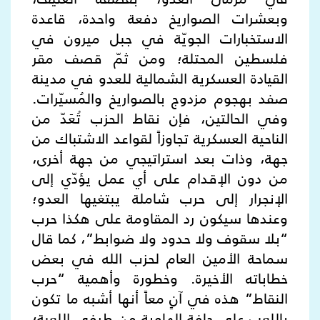
وبعشرات الصواريخ دفعة واحدة، قاعدة
الاستخبارات الجويّة في جبل ميرون في
فلسطين المحتلة؛ ومن ثمّ قصف مقر
القيادة العسكرية الشمالية للعدو في مدينة
صفد بهجوم مزدوج بالصواريخ والمُسيّرات.
وفي الحالتين، فإن نقاط الحزب تُعَدّ من
الناحية العسكرية تجاوزاً لقواعد الاشتباك من
جهة، وذات بعد استراتيجي من جهة أخرى،
من دون الإقدام على أي عمل يؤدّي إلى
الإنجرار إلى حرب شاملة يبتغيها العدو؛
وعندها سيكون رد المقاومة على هكذا حرب
“بلا سقوف ولا حدود ولا ضوابط”، كما قال
سماحة الأمين العام لحزب الله في بعض
خطاباته الأخيرة. وخطورة وأهمية “حرب
النقاط” هذه في آنٍ معاً أنها أشبه ما تكون
باللعب على حافة الهاوية من طرفي اللعبة؛