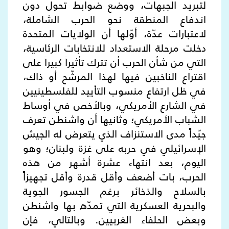
لتبريد الجبهات، ووضع ضوابط تحول دون
اندفاع المنطقة نحو الحرب الشاملة،
لاعتبارات عدّة، أوّلها أن الولايات المتحدة
دخلت مرحلة الاستعداد للانتخابات الرئاسية،
التي من شأن الحرب أن تترك تأثيراً كبيراً على
اقتراع الناخبين فيها لهذا المرشّح أو ذاك،
في ظل ارتفاع منسوب التأييد للفلسطينيين
في الشارع الأمريكي، وبالأخص في أوساط
الشباب الأمريكي؛ وثانيها أن واشنطن تعرف
جيّداً مدى الاستنزاف الذي يتعرض له الجيش
الإسرائيلي في حربه على غزة ولبنان؛ وهو
اليوم، بعد انتهاء عشرة أشهر من هذه
الحرب، بات أضعف وأقل قدرة وأقل تجهيزاً
بالسلاح والذخائر برغم الجسور الجوية
والبحرية العسكرية التي تمدّه بها واشنطن
وبعض الحلفاء الغربيين. وبالتالي، فإن