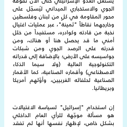
يستغل العدو الإسرائيلي حتى الآن تفوّقه
الجوي والاستخباري الميداني ليُسجّل على
محور المقاومة في كلٍ من لبنان وفلسطين
وخارجهما نقاطاً "ثمينة"، عبر عمليات اغتيال
نخبة من قادته وكوادره، مستفيداً من خلل
أمني ما قد يحصل هنا أو هناك، ومن
قدرته على الرصد الجوي ومن شبكات
جواسيسه على الأرض؛ بالإضافة إلى قدراته
التكنولوجية العالية (ولا سيما الذكاء
الاصطناعي) وأقماره الصناعية، كما الأقمار
الصناعية لحلفائه الغربيين، وأوّلهم أمريكا
وبريطانيا.
إن استخدام "إسرائيل" لسياسة الاغتيالات
هو مسألة موجّهة للرأي العام الداخلي
بشكل خاص، لإظهار نفسها أنها لم تفقد