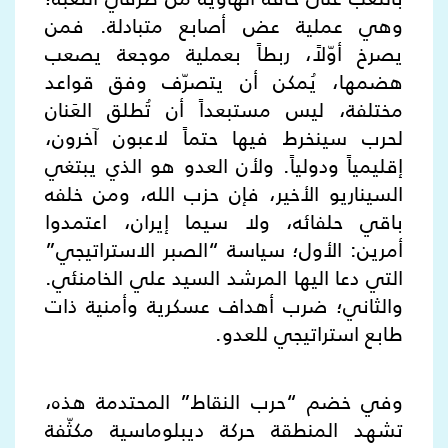
وهي عملية عض أصابع متبادلة. فمن
يصرخ أوّلاً، ربطاً بعملية موجعة يصعب
هضمها، يُمكن أن يتصرّف وفق قواعد
مختلفة، ليس مستبعداً أن تُطلق العَنان
لحرب سينخرط فيها حتماً لاعبون آخرون،
إقليمياً ودولياً. ولأن العدو هو الذي يبتغي
السيناريو الأخير، فإن حزب الله، ومن خلفه
باقي حلفائه، ولا سيما إيران، اعتمدوا
أمرين: الأول؛ سياسة “الصبر الاستراتيجي”
التي دعا اليها المرشد السيد علي الخامنئي.
والثاني؛ ضرب أهداف عسكرية وأمنية ذات
طابع استراتيجي للعدو.
وفي خضم “حرب النقاط” المحتدمة هذه،
تشهد المنطقة حركة ديبلوماسية مكثّفة