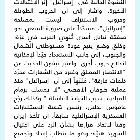
النشوة الحالية في "إسرائيل" إثر الاغتيالات
الأخيرة. وأشار إلى أن الحروب الطويلة
وحروب الاستنزاف ليست بمصلحة
"إسرائيل"، مشدّداً على ضرورة السعي نحو
صفقة تبادل أسرى تُنهي الحرب في غزة،
وخلق وضع يتيح عودة مستوطني الشمال
والجنوب، إلى جانب الاستعداد جيّداً لإمكانية
اندلاع حروب أخرى
.
واعتبر تيفون الحديث عن
"الانتصار المطلق وغيره من الشعارات مجرّد
كلمات فارغة"، مُنَبّهاً إلى أن "إسرائيل" منذ
عملية طوفان الأقصى "لا تمسك بزمام
المبادرة بسبب القيادة الفاشلة
".
وكذلك رجّح
عاموس يدلين، رئيس شعبة الاستخبارات
العسكرية الإسرائيلية سابقاً، أن تأخذ إيران
وقتاً لاتخاذ قرارها بشأن الرد على اغتيال
الشهيد هنيّة؛ وهو ما يتطلب إعداد وتجميع