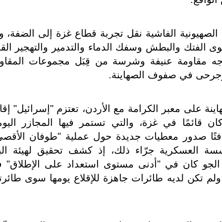
 الصهيونية الفاشية نقل تجربة قطاع غزة إلى الضفة، و
 الفتك والبطش وسفك الدماء والتدمير والتهجير القا
واجه مقاومة عنيفة وشرسة من قِبَل مجموعات المقاو
لى وجرحى في صفوف الصهاينة
.
 يعيش الاحتلال صدمة مقتل 3 صهاينة على معبر الكرامة مع الأردن، تعتزم "إسرائيل" إ
ن قائمًا في غزة، والتي تستمر فيها المجازر اليوم
لافتًا صدور معطيات جديدة حول عملية "طوفان الأقصى
ؤسسة العسكرية جرّاء ذلك، إذ كشف تحقيق لهيئة ال
أيلول، أن سلاح الجو كان في "أدنى مستوى استعداد على الإطلاق"
ابع من أكتوبر/تشرين الأول 2023، ولم تكن لديه طائرات جاهزة للإقلاع يومها سوى طائ