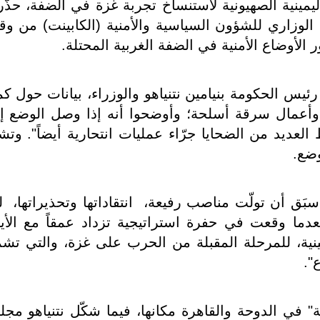
ليمينية الصهيونية لاستنساخ تجربة غزة في الضفة، حذّ
 الوزاري للشؤون السياسية والأمنية (الكابينت) من وق
 الأوضاع الأمنية في الضفة الغربية المحتلة.
يس الحكومة بنيامين نتنياهو والوزراء، بيانات حول كمي
، وأعمال سرقة أسلحة؛ وأوضحوا أنه إذا وصل الوضع إ
لعديد من الضحايا جرّاء عمليات انتحارية أيضاً". وتشد
وضع.
بَق أن تولّت مناصب رفيعة، انتقاداتها وتحذيراتها، ل
دما وقعت في حفرة استراتيجية تزداد عمقاً مع الأيا
يمينية، للمرحلة المقبلة من الحرب على غزة، والتي تش
".
" في الدوحة والقاهرة مكانها، فيما شكّل نتنياهو مجلس