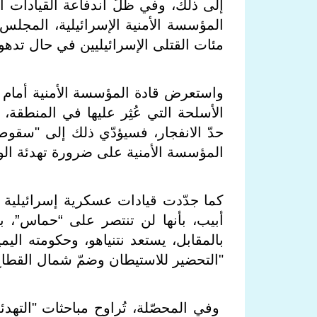
إلى ذلك، وفي ظلّ اندفاعة القيادات ا
المؤسسة الأمنية الإسرائيلية، المجلس
مئات القتلى الإسرائيليين في حال تدهور
واستعرض قادة المؤسسة الأمنية أمام رئ
الأسلحة التي عُثِر عليها في المنطقة
حدّ الانفجار، فسيؤدّي ذلك إلى "سقوط ا
المؤسسة الأمنية على ضرورة تهدئة ال
كما جدّدت قيادات عسكرية إسرائيلية س
أبيب، بأنها لن تنتصر على “حماس”، بع
بالمقابل، يستعد نتنياهو، وحكومته ال
"التحضير للاستيطان وضمّ شمال القطاع
وفي المحصّلة، تُراوح مباحثات "التهدئة