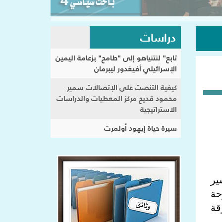
دراسات
تابع" لنتنياهو إلى "طامح" بزعامة اليمين
الإسرائيلي أفيغدور ليبرمان
كيفية التنصت على الإتصالات سمير
محمود قديح مركز المعطيات والدراسات
الاستراتيجية
سيرة حياة إيهود أولمرت
ير
حة
قة