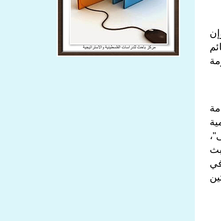
إن
ئم
مة
قامة
ية
"،
بث
 في
رتين