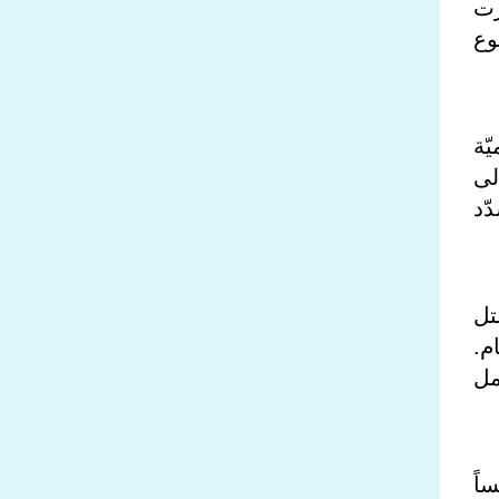
رت
وع
ّة
لى
ّد
تل
م.
مل
اً