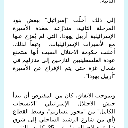
الثانية
.
إلى ذلك، أخلّت "إسرائيل" ببعض بنود
المرحلة الثانية، متذرّعة بعقدة الأسيرة
الإسرائيلية أربيل يهودا، التي لم يُفرَج عنها
مع الأسيرات الإسرائيليات. وتبعاً لذلك،
أعلنت حكومة الاحتلال السبت أنها ستمنع
عودة الفلسطينيين النازحين إلى منازلهم في
شمال غزة حتى يتم الإفراج عن الأسيرة
"أربيل يهودا".
وبموجب الاتفاق، كان من المفترض أن يبدأ
جيش الاحتلال الإسرائيلي "الانسحاب
الكامل" من "محور نتساريم"، وسط القطاع
(أي من شارع الرشيد الساحلي إلى شرق
شارع صلاح الدين)، في 25 كانون الثاني،