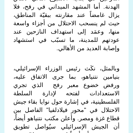
الهدنة. أما
المشهد الميداني في رفح، فلا
يزال غامضاً
عند مقارنته ببقيّة المناطق،
حيث لم ينسحب الاحتلال من أجزاء واسعة
منها، وعمَد إلى استهداف النازحين عند
عودتهم للمدينة، ما تسبّب في استشهاد
وإصابة العديد من الأهالي.
وبالمثل، نكَث رئيس الوزراء الإسرائيلي،
بنيامين نتنياهو، بما جرى الاتفاق عليه،
ورفض خضوع معبر رفح الذي تجري
الاستعدادات لفتحه لإدارة السلطة
الفلسطينية، في إشارة حول نوايا بقاء جيش
الاحتلال في "محور فيلادلفيا" الفاصل بين
قطاع غزة ومصر. وأعلن مكتب نتنياهو أيضاً،
أن الجيش الإسرائيلي سيُواصل تطويق