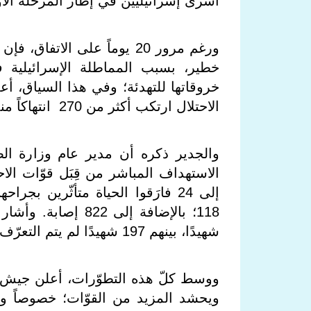
أسرى إسرائيليين في إطار المرحلة الأو
ورغم مرور 20 يوماً على الات
خطير، بسبب المماطلة الإسرائيلية في
خروقاتها للتهدئة؛ وفي هذا السياق، 
الاحتلال ارتكب أكثر من 270 انتهاكاً منذ دخول اتفاق وقف إطلاق النار حيّز التنفيذ.
والجدير ذكره أن مدير عام وزارة ال
إلى 24 فارَقوا الحياة متأثّرين 
شهيدًا، بينهم 197 شهيدًا لم يتم التعرّف على هويّاتهم بعد.
ووسط كلّ هذه التطوّرات، أعلن جيش ال
ويحشد المزيد من القوّات؛ خصوصاً وأ