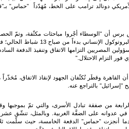
مريكي دونالد ترامب على الخط، مُهَدّداً "حماس" بـ"ف
رس أن "الوسطاء أجْروا مباحثات مكثّفة، وتمّ الحص
على تعهّد إسرائيلي مبدئياً بتنفيذ بنود البروتوكول الإنساني بدءاً من صباح 13 شباط
ولين المصريين التزامها الاتفاق وتنفيذ الدفعة الساد
".
اهرة وقطَر تُكثّفان الجهود لإنقاذ الاتفاق، مُحَذّراً 
ح "إسرائيل" بالتراجع عنه.
لرابعة من صفقة تبادل الأسرى، والتي تمّ بموجبها و
ل في عدوانه على الضفَّة الغربية
.
وبالمثل، تنشّق عشر
عدما أنجزت "حماس" الدفعة الخامسة، حيث سلّمت ثلا