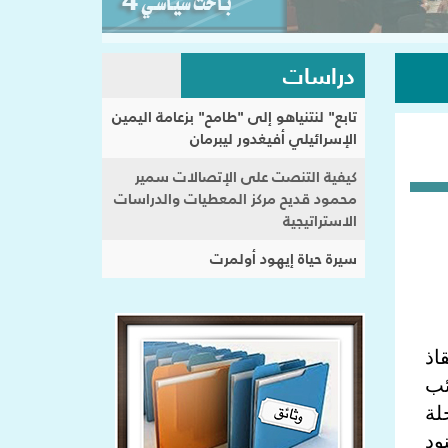
دراسات
تابع" لنتنياهو إلى "طامح" بزعامة اليمين
الإسرائيلي أفيغدور ليبرمان
كيفية التنصت على الإتصالات سمير
محمود قديح مركز المعطيات والدراسات
الاستراتيجية
سيرة حياة إيهود أولمرت
اذ
نت "كتائب
لة
نود