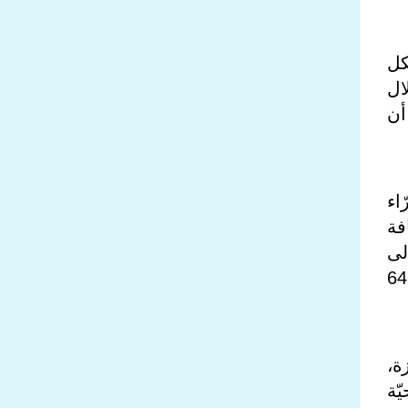
شكل
ال
أن
اء
 92 شهيدًا؛ إضافة
لى
بة. وأشار إلى أن الطواقم الصحيّة انتشلت حتى الآن جثامين 641
ة،
ّة