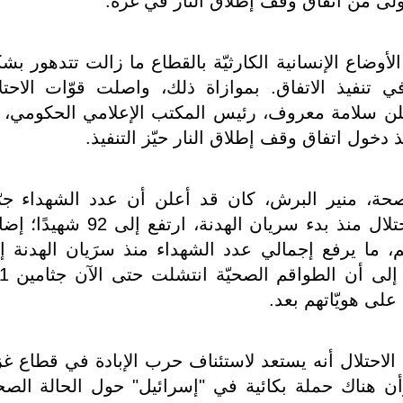
لى من اتفاق وقف إطلاق النار في غزَّة.
فاق، فإن الأوضاع الإنسانية الكارثيّة بالقطاع ما زالت تتدهور ب
 تنفيذ الاتفاق
.
بموازاة ذلك، واصلت قوّات الاحتل
أعلن سلامة معروف، رئيس المكتب الإعلامي الحكومي، 
صحة، منير البرش، كان قد أعلن أن عدد الشهداء جرّ
الاستهداف المباشر من قِبَل قوّات الاحتلال منذ بدء سريان الهدنة، ارتفع إلى
بجراحهم، ما يرفع إجمالي عدد الشهداء منذ سرَيان الهدنة إ
118؛ بالإضافة إلى 822 إصا
احتلال أنه يستعد لاستئناف حرب الإبادة في قطاع غز
ن هناك حملة بكائية في "إسرائيل" حول الحالة الصحي