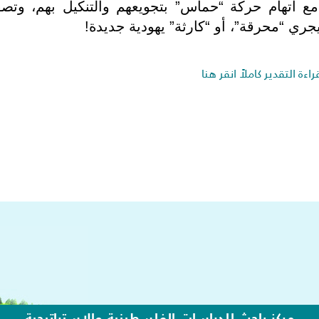
ة، مع اتهام حركة “حماس” بتجويعهم والتنكيل بهم، وتصف
ري “محرقة”، أو “كارثة” يهودية جديدة!
راءة التقدير كاملاً انقر هنا
مركز باحث للدراسات الفلسطينية والاستراتيجية