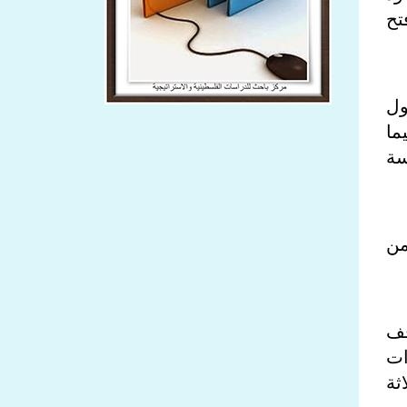
تح
ول
 الحالي؛ فيما
سة
من
قف
ات
ثة