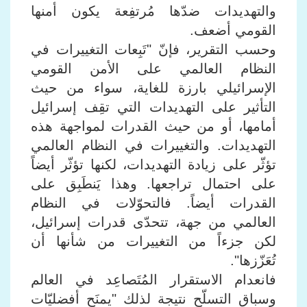
والتهديدات ضدّها مُرتفِعة يكون أمنها
القومي أضعف.
وحسب التقرير، فإنّ "تَبِعات التغييرات في
النظام العالمي على الأمن القومي
الإسرائيلي بارزة للغاية، سواء من حيث
التأثير على التهديدات التي تقِف إسرائيل
أمامها، أو من حيث القدرات لمواجهة هذه
التهديدات. والتغييرات في النظام العالمي
تؤثّر على زيادة التهديدات، لكنها تؤثّر أيضاً
على احتمال تراجعها. وهذا يَنطَبِق على
القدرات أيضاً. فالتحوّلات في النظام
العالمي من جهة، تتحدّى قدرات إسرائيل،
لكن جزءاً من التغييرات من شأنها أن
تُعَزّزها".
فانعدام الاستقرار المُتَصاعِد في العالم
وسباق التسلّح نتيجة لذلك "يمنَح أفضليّات