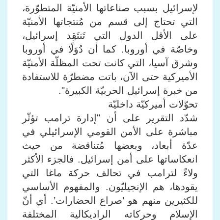
لإسرائيل بسبب صناعاتها الأمنيّة المتطوّرة،
التي تحتاج إلى قسم من مُنتجاتها الأمنيّة
على الأقل الدول التي تَنتَقِد إسرائيل،
وخاصّة في أوروبا. كما أن دُوَلًا في أوروبا
وشرق آسيا، التي كانت تحت المظلّة الأمنيّة
الأميركية حتى الآن، باتت مضطرّة للاستفادة
من خبرة إسرائيل الحربيّة الكبيرة".
تحوّلات أميركيّة داخليّة
شدّد التقرير على أن "إدارة ترامب تؤثّر
مباشرة على الأمن القومي الإسرائيلي في
عدّة أبعاد، وبعضها مُتناقضة من حيث
انعكاساتها على أمن إسرائيل. فالجزء الأكثر
ولاءً لترامب في تحالف حركة ماغا التي
يقودها، هم الإنجيليّون. والمفهوم الأساسي
للكثيرين منهم هو ’صراع الحضارات’. أي أنّ
الإسلام وحركاته الراديكالية المختلفة