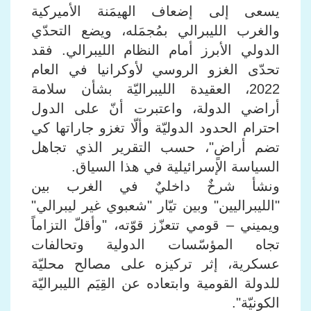
يسعى إلى إضعاف الهيمَنة الأميركية
والغرب الليبرالي بمُجمَله، ويضع التحدّي
الدولي الأبرز أمام النظام الليبرالي. فقد
تحدّى الغزو الروسي لأوكرانيا في العام
2022، العقيدة الليبراليّة بشأن سلامة
أراضي الدولة، واعتبرت أنّ على الدول
احترام الحدود الدوليّة وألّا تغزو جاراتها كي
تضم أراضٍ"، حسب التقرير الذي تجاهل
السياسة الإسرائيلية في هذا السياق.
ونشأ شرخٌ داخليٌ في الغرب بين
"الليبراليين" وبين تيّار "شعبوي غير ليبرالي"
ويميني – قومي تتعزّز قوّته، "وأقلّ التزاماً
تجاه المؤسّسات الدولية وتحالفات
عسكرية، إثر تركيزه على مصالح محليّة
للدولة القومية وابتعاده عن القِيَم الليبراليّة
الكونيّة".