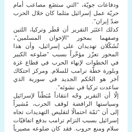
ودفاعات جويّة، "التي ستضَع مصاعب أمام
حريّة عمل إسرائيل مثلما كان خلال الحرب
ضدّ إيران".
كذلك اعتَبَر التقرير أن قَطَر وتركيا، اللتين
وصفهما بمحور "الإخوان المسلمين"،
تُشَكّلان تهديدان على إسرائيل، وأن هذا
المحور تعزّز مؤخّراً بسبب "ضلوعه الكبير
في الخطوات لإنهاء الحرب في قطاع غزة
وبلورة خطّة ترامب للسلام. ومركز احتكاك
آخر هو الحُكم الجديد في سورية الذي
ساعدت تركيا في نشوئه".
إلّا أن التقرير وجّه انتقاداً مُبَطّناً لإسرائيل
وسياستها الرافضة لوقف الحرب، مُشيراً
إلى أن "ثمّة احتمالًا لتقليص التهديدات تجاه
إسرائيل بسبب التزام ترامب بدفع اتفاقيّات
سلام ومنع حروب. فقد كان ضلوعه مصيرياً