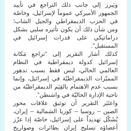
ويَبرز إلى جانب ذلك التراجع في تأييد
الجمهور الأميركي عموماً لإسرائيل، وخاصّة
في الحزب الديمقراطي والجيل الشاب؛
ومن شأن ذلك أن يكون تأثيره سلبي بشكل
دراماتيكي على قدرات إسرائيل في
المستقبل".
كذلك أشار التقرير إلى "تراجع مَكانة
إسرائيل كدولة ديمقراطية في النظام
العالمي الحالي، ليس فقط بسبب تدهور
المميّزات الديمقراطيّة في إسرائيل، وإنما
بسبب عدم الاهتمام بالقِيَم الديمقراطيّة من
ناحية الإدارة الحاليّة في واشنطن".
واعتَبَر التقرير أن توثيق علاقات محور
الصين – روسيا – كوريا الشمالية – إيران،
يُشَكّل تهديداً على إسرائيل، خاصّة إذا عزّز
أعضاؤه تسليح إيران بطائرات وصواريخ