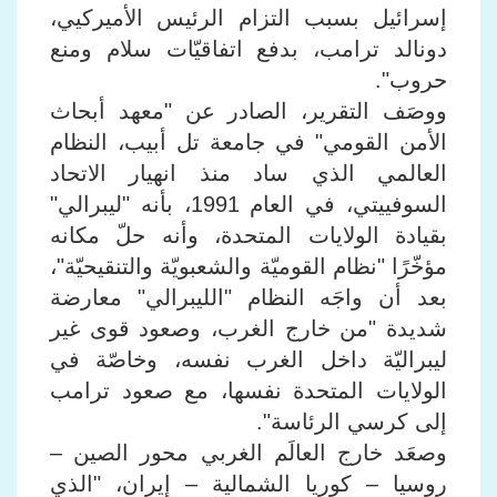
إسرائيل بسبب التزام الرئيس الأميركيي،
دونالد ترامب، بدفع اتفاقيّات سلام ومنع
حروب".
ووصَف التقرير، الصادر عن "معهد أبحاث
الأمن القومي" في جامعة تل أبيب، النظام
العالمي الذي ساد منذ انهيار الاتحاد
السوفييتي، في العام 1991، بأنه "ليبرالي"
بقيادة الولايات المتحدة، وأنه حلّ مكانه
مؤخّرًا "نظام القوميّة والشعبويّة والتنقيحيّة"،
بعد أن واجَه النظام "الليبرالي" معارضة
شديدة "من خارج الغرب، وصعود قوى غير
ليبراليّة داخل الغرب نفسه، وخاصّة في
الولايات المتحدة نفسها، مع صعود ترامب
إلى كرسي الرئاسة".
وصعَد خارج العالَم الغربي محور الصين –
روسيا – كوريا الشمالية – إيران، "الذي