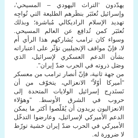
يهدّدون ’التراث اليهودي – المسيحي’،
وإسرائيل تُعتَبَر بنظَرهم الطليعة التي تُواجِه
تهديد الإسلام الراديكالي مُباشرة؛ وبذلك
تُعتَبَر كمن تُدافِع عن العالم المسيحي.
وسواء كان ترامب يُشاركهم هذا الرأي أم
لا، فإنّ مواقف الإنجيليين تؤثّر على اعتباراته
بشأن الدعم العسكري لإسرائيل، الذي
وصَل ذروته في الحرب ضدّ إيران".
من جهة ثانية، فإنّ أنصار ترامب من معسكر
"أميركا أوّلاً" الانعزالي، يتخوّف من أن
تَستَدرِج إسرائيل الولايات المتحدة إلى
حروب في الشرق الأوسط. "وهؤلاء
الانعزاليون يريدون أن يُقَلّصوا أكثر ما يمكن
الدعم الأميركي لإسرائيل، وعارضوا التدخّل
الأميركي في الحرب ضدّ إيران خشية تورّط
لا ضرورة له.