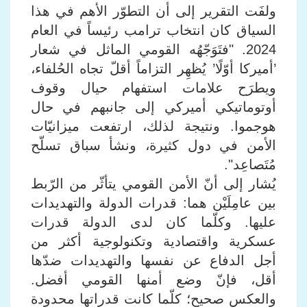
ولفَت التقرير إلى أن التطوّر الأهم في هذا
السياق كان انتخاب ترامب رئيساً في العام
2024. "فتَوَجّهُه القومي الماثل في شعار
’أميركا أوّلًا’ يُظهِر التزاماً أقلّ تجاه الحُلفاء،
ويطرَح علامات استفهام حيال وقوف
أوتوماتيكي أميركي إلى جانبهم في حال
هوجموا. ونتيجة لذلك، ارتفعت ميزانيّات
الأمن في دول كثيرة، ونشأ سباق تسلّح
مُتَصاعِد".
يُشار إلى أنّ الأمن القومي يتأثّر من الرّبط
بين عامِلَيْن هما: قدرات الدولة والتهديدات
عليها. وكلّما كان لدى الدولة قدرات
عسكرية واقتصادية وتكنولوجية أكثر من
أجل الدفاع عن نفسها والتهديدات ضدّها
أقل، فإنّ وضع أمنها القومي أفضل.
والعكس صحيح؛ كلّما كانت قدراتها محدودة