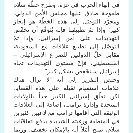
في إنهاء الحرب قي غزة، وطرَح خطّة سلام
طموحة صادَق عليها مجلس الأمن الدولي.
ومجرّد التوصّل إلى هذه الخطّة هو إنجاز
كبير؛ وإذا تمّ تطبيقها فإنه يُتَوَقّع أن تخفّض
التهديدات على أمن إسرائيل. وإذا تمّ
التوصّل إلى تطبيع علاقات مع السعودية،
مقابل حلّ الدولتين للصراع الإسرائيلي –
الفلسطيني، فإنّ مستوى التهديدات تجاه
إسرائيل سيَنخَفِض بشكل كبير".
وخلص التقرير إلى أنه "لا تزال هناك
علامات استفهام ثقيلة على هذه القضايا.
لكن تعلّق إسرائيل الكبير جداً بالولايات
المتحدة وإدارة ترامب، إضافة إلى العلاقات
الوثيقة التي أقامها ترامب مع لاعبين كثيرين
في المنطقة ورغبته الشديدة بدفع اتفاقيّات
سلام، تمنَح أمَلاً أنه بالإمكان تخفيف، وربما