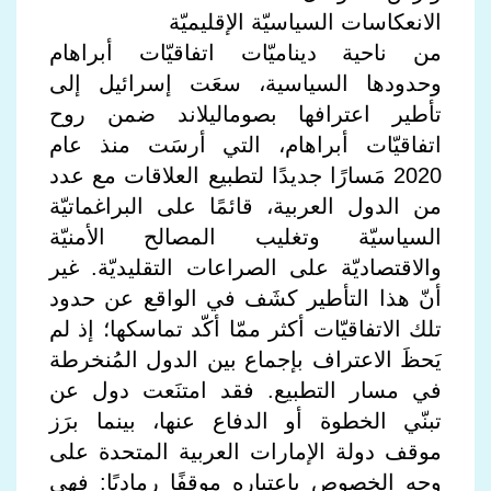
الانعكاسات السياسيّة الإقليميّة
من ناحية ديناميّات اتفاقيّات أبراهام
وحدودها السياسية، سعَت إسرائيل إلى
تأطير اعترافها بصوماليلاند ضمن روح
اتفاقيّات أبراهام، التي أرسَت منذ عام
2020 مَسارًا جديدًا لتطبيع العلاقات مع عدد
من الدول العربية، قائمًا على البراغماتيّة
السياسيّة وتغليب المصالح الأمنيّة
والاقتصاديّة على الصراعات التقليديّة. غير
أنّ هذا التأطير كشَف في الواقع عن حدود
تلك الاتفاقيّات أكثر ممّا أكّد تماسكها؛ إذ لم
يَحظَ الاعتراف بإجماع بين الدول المُنخرطة
في مسار التطبيع. فقد امتنَعت دول عن
تبنّي الخطوة أو الدفاع عنها، بينما برَز
موقف دولة الإمارات العربية المتحدة على
وجه الخصوص باعتباره موقفًا رماديًا: فهي