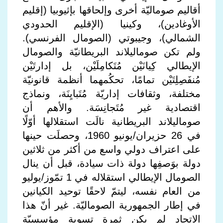
أقاليم صوماليّة أخرى وإلحاقها بإثيوبيا (إقليم
الأوغادين)، وكينيا (الإقليم الحدودي
الشمالي)، وجيبوتي (الصومال الفرنسي).
ولم تكن صوماليلاند البريطانيّة والصومال
الإيطالي كِيانَيْن مُتَكامِلَيْن، بل إدارتَيْن
مُنفَصِلِتَيْن تمامًا، تحكُمهما أنظمة قانونيّة
مختلفة، وثقافات إداريّة مُتَبايِنَة، ونماذج
اقتصادية غير مُتَجانِسَة. والأهم أن
صوماليلاند البريطانية نالَت استقلالها أوّلًا
في 26 حزيران/يونيو 1960، وحصلَت حينها
على اعتراف دولي واسع من أكثر من ثلاثين
دولة بوَصفِها دولة ذات سيادة، قبل أن ينال
الصومال الإيطالي استقلاله في 1 تمّوز/يوليو
من العام نفسه، ليتمّ لاحقًا توحيد الكيانين
في إطار الجمهورية الصوماليّة. غير أنّ هذا
الاتحاد لم يكن ثمرة تسوية مؤسسيّة