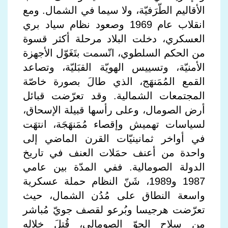
الأقاليم الطّرَفيّة، ولا سيما في الشمال. ومع
انقلاب عام 1969 وصعود نظام سياد بري
العسكري، دخلت البلاد مرحلة أكثر قسوة
من الحكم السلطوي، اتّسمت بتَغَوّل الأجهزة
الأمنيّة، وتسييس الهويّة القبَليّة، وتصاعد
القمع المُمَنهَج، الذي طالَ بصورة خاصّة
المجتمعات الشمالية. وقد تعرّضت قبائل
أرض الصومال، وعلى رأسها قبيلة الإسحاق،
لسياسات تهميش وإقصاء مُمَنهَجَة، انتهَت
في أواخر ثمانينيّات القرن الماضي إلى
واحدة من أعنف حمَلات العنف في تاريخ
الدولة الصومالية. ففي المدّة بين عامي
1987 و1989، شَنّ النظام حملة عسكرية
واسعة النطاق على مُدُن الشمال، حيث
تعرّضت هرجيسا وبُرعو لقصف جويّ مُباشر
من سلاح الجوّ الصومالي، قُتِلَ خلاله