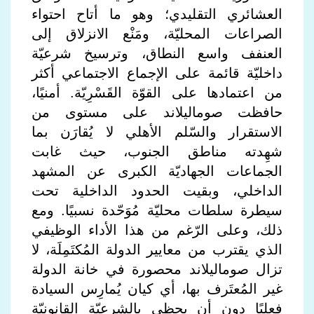
العشائري التقليدي؛ وهو ما أتاح احتواء
الصراعات المحليّة، ومَنْع الانزلاق إلى
العنفف واسع النطاق، وترسيخ شرعيّة
داخليّة قائمة على الإجماع الاجتماعي أكثر
من اعتمادها على القوّة القَسْرِيّة. أمنيًا،
حافظت صوماليلاند على مستوى من
الاستقرار والسّلم الأهلي لا يُقارَن بما
شهِدته مناطق الجنوب، حيث غابت
الجماعات الجهاديّة الكبرى عن المشهد
الداخلي، وبقيت الحدود الداخلية تحت
سيطرة سلطات محليّة مُوَحّدة نسبيًا. ومع
ذلك، وعلى الرّغم من هذا الأداء الوظيفي
الذي يقترب من معايير الدولة المُكتَمِلَة، لا
تزال صوماليلاند محصورة في خانة الدولة
غير المُعتَرف بها، أي كيان يُمارِس السيادة
فعليًا دون أن يحظى بالشرعيّة القانونيّة