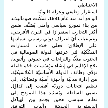
الاعتباطي.
استقرار وظيفي وعزلة قانونيّة
الواقع أنه منذ عام 1991، تمكّنت صوماليلاند
من بناء نموذج سياسي وأمني يُصَنَّف ضمن
أكثر التجارب استقرارًا في القرن الأفريقي،
رغم غياب أيّ اعتراف دولي رسمي بسيادتها
على الإطلاق؛ فعلى خلاف المسارات
التفكّكيّة التي عرفتها الدولة الصومالية في
الجنوب مثلًا، والنزاعات في جيبوتي وأثيوبيا،
نجَح الإقليم في إنشاء مؤسّسات حُكم فاعلة
تؤدّي وظائف الدولة الأساسيّة الكلاسيكيّة،
من إدارة مدنيّة وأجهزة أمنيّة وقضائيّة، إلى
تنظيم انتخابات دوريّة أفضَت إلى تَداوُل
نسبي للسلطة. ويَستَنِد هذا النموذج إلى
نظام سياسي هجين يجمع بين الهياكل
الدستورية الحديثة وآليات التوافق