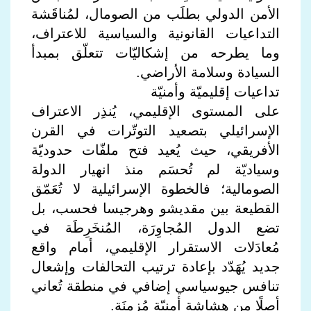
الأمن الدولي بطلَب من الصومال، لمُناقَشة
التداعيات القانونية والسياسية للاعتراف،
وما يطرحه من إشكاليّات تتعلّق بمبدأ
السيادة وسلامة الأراضي.
تداعيات إقليميّة وأمنيّة
على المستوى الإقليمي، يُنذِر الاعتراف
الإسرائيلي بتصعيد التوتّرات في القرن
الأفريقي، حيث يُعيد فتح ملفّات حدوديّة
وسياديّة لم تُحسَم منذ انهيار الدولة
الصومالية؛ فالخطوة الإسرائيلية لا تُعَمّق
القطيعة بين مقديشو وهرجيسا فحسب، بل
تضع الدول المُجاوِرَة، المُنخَرِطَة في
مُعادَلات الاستقرار الإقليمي، أمام واقع
جديد يُهَدّد بإعادة ترتيب التحالفات وإشعال
تنافس جيوسياسي إضافي في منطقة تُعاني
أصلًا من هشاشة أمنيّة مُزمِنَة.