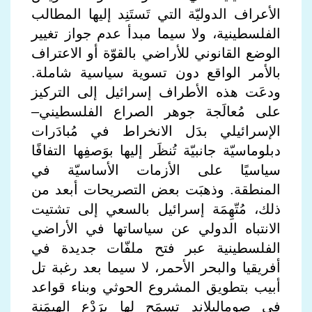
الأعراف الدوليّة التي تَستَنِد إليها المطالب
الفلسطينية، ولا سيما مبدأ عدم جواز تغيير
الوضع القانوني للأراضي بالقوّة أو الاعتراف
بالأمر الواقع دون تسوية سياسية شاملة.
ودعَت هذه الأطراف إسرائيل إلى التركيز
على مُعالَجة جوهر الصراع الفلسطيني–
الإسرائيلي بدَل الانخراط في مُبادَرات
دبلوماسيّة جانبيّة تُنظَر إليها بوَصفِها التفافًا
سياسيًا على الأزمات الأساسيّة في
المنطقة. وذهبَت بعض التصريحات أبعد من
ذلك، مُتّهِمَة إسرائيل بالسعي إلى تشتيت
الانتباه الدولي عن سياساتها في الأراضي
الفلسطينية عبر فتح ملفّات جديدة في
أفريقيا والبحر الأحمر، لا سيما بعد رغبة تل
أبيب بتطويق المشروع الحوثي وبناء قواعد
في صوماليلاند تسمَح لها برَدْع الهيمَنة