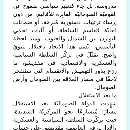
مَدروسة، بل جاء كتعبير سياسي طموح عن
القوميّة الصوماليّة العابِرة للأقاليم، من دون
إرساء ترتيبات دستورية مُلزِمَة، أو ضمانات
فعليّة لتقاسم السلطة، أو آليات تحمي
التوازن بين الشمال والجنوب. ومنذ لحظة
التأسيس، اتّسم هذا الاتحاد باختلال بنيويّ
واضح، تَمَثّلَ في تركّز السلطة السياسية
والعسكرية والاقتصادية في مقديشو، ما
زرَع بذور التهميش والانقسام التي ستَنفَجر
لاحقًا في مسار العلاقة بين الصومال وأرض
الصومال.
ما بعد الاستقلال
شهِدت الدولة الصوماليّة بعد الاستقلال
مسارًا مُتسارعًا نحو المركزيّة الشديدة،
حيث تركّزت السلطة السياسية والعسكرية
والإدارية في العاصمة مقديشو، على حساب