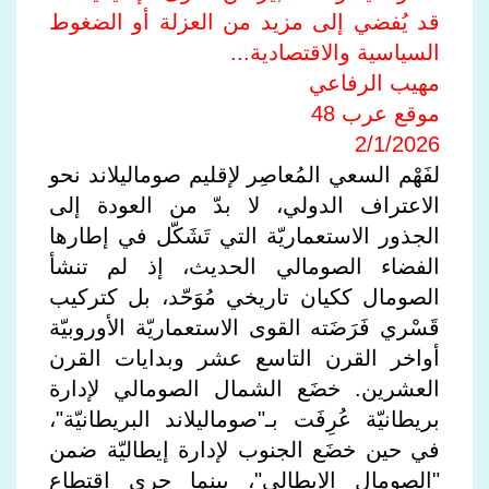
قد يُفضي إلى مزيد من العزلة أو الضغوط
السياسية والاقتصادية...
مهيب الرفاعي
موقع عرب 48
2/1/2026
لفَهْم السعي المُعاصِر لإقليم صوماليلاند نحو
الاعتراف الدولي، لا بدّ من العودة إلى
الجذور الاستعماريّة التي تَشَكّل في إطارها
الفضاء الصومالي الحديث، إذ لم تنشأ
الصومال ككيان تاريخي مُوَحّد، بل كتركيب
قَسْري فَرَضَته القوى الاستعماريّة الأوروبيّة
أواخر القرن التاسع عشر وبدايات القرن
العشرين. خضَع الشمال الصومالي لإدارة
بريطانيّة عُرِفَت بـ"صوماليلاند البريطانيّة"،
في حين خضَع الجنوب لإدارة إيطاليّة ضمن
"الصومال الإيطالي"، بينما جرى اقتطاع