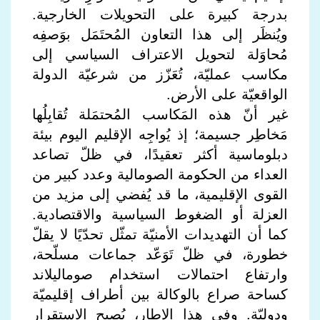
بدرجة كبيرة على التحويلات الخارجية.
ويُنظَر إلى هذا التعاون المُحتَمَل بوَصفِه
مُحاوَلة لتحويل الاعتراف السياسي إلى
مكاسب عمليّة، تُعَزّز من شرعيّة الدولة
الواقعيّة على الأرض.
غير أنّ هذه المَكاسب المُحتمَلة تُقابِلُها
مَخاطِر جسيمة؛ إذ يُواجِه الإقليم اليوم بيئة
دبلوماسية أكثر تعقيدًا، في ظلّ تصاعد
العداء من الحكومة الصومالية وعدد كبير من
القوى الإقليمية، ما قد يُفضي إلى مزيد من
العزلة أو الضغوط السياسية والاقتصادية.
كما أن التهديدات الأمنيّة تمثّل تحدّيًا لا يقلّ
خطورة، في ظلّ تَوَعّد جماعات مسلّحة،
وارتفاع احتمالات استخدام صوماليلاند
كساحة صراع بالوكالة بين أطراف إقليميّة
ودوليّة. وفي هذا الإطار، يُصبح الاستقرار