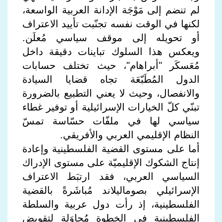
لم تنضم إلى مَوْجَة الإدانة العربية الواسعة،
لكنها في الوقت نفسه تجنّبت تأييد الاعتراف
أو تحويله إلى موقف سياسي مُعلَن.
ويعكس هذا السلوك تباينات دقيقة داخل
مُعَسكَر "أبراهام"، حيث تختلف حسابات
الدول المُطَبّعَة تجاه قضايا السيادة
والانفصال، وحيث لا يعني التطبيع بالضرورة
تبنّي كلّ الخيارات الإسرائيلية أو توفير غطاء
سياسي لها في ملفّات حسّاسة تمسّ
النظام الإقليمي العربي والأفريقي.
أما على مستوى القضية الفلسطينية وإعادة
إنتاج الشكوك الإقليميّة على مستوى الإدراك
السياسي العربي، فقد ارتبَط الاعتراف
الإسرائيلي بصوماليلاند مُباشَرةً بالقضية
الفلسطينية، إذ رأت دول عربية والسلطة
الفلسطينية في الخطوة مُحاوَلة لتقويض