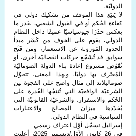
الدوليّة.
لا يَنبَع هذا الموقف من تشكيك دولي في
كفاءة الحُكم أو في القبول الشعبي، بقَدر ما
يعكس حذَرًا جيوسياسيًا عميقًا داخل النظام
الدولي، يقوم على الخوف من كَسْر مبدأ
الحدود المَوروثة عن الاستعمار، ومن فَتْح
سوابق قد تُشَجّع حركات انفصاليّة أخرى، أو
تُقَوّض مشروع إعادة بناء الدولة الصوماليّة
المُعتَرف بها دوليًا. وبهذا المعنى، تتحوّل
صوماليلاند إلى مثال واضح على الفجوة بين
الشرعيّة الواقعيّة التي تُنتِجُها القُدرة على
الحُكم والاستقرار، والشرعيّة القانونيّة التي
يُحَدّدها ميزان المصالح والاعتبارات
السياسية في النظام الدولي.
إسرائيل تسجّل أوّل اعتراف رسمي
في 26 كانون الأوّل/ديسمبر 2025، أعلنَت