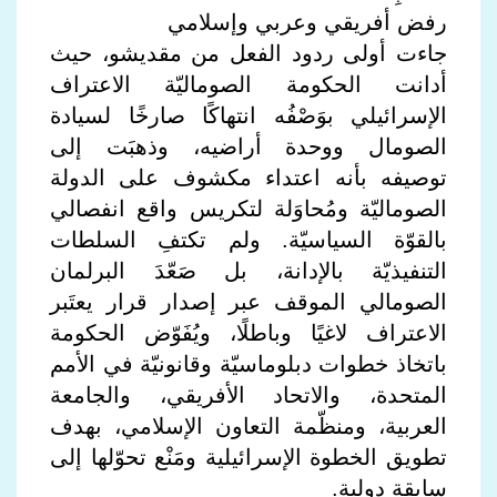
رفض أفريقي وعربي وإسلامي
جاءت أولى ردود الفعل من مقديشو، حيث
أدانت الحكومة الصوماليّة الاعتراف
الإسرائيلي بوَصْفُه انتهاكًا صارخًا لسيادة
الصومال ووحدة أراضيه، وذهبَت إلى
توصيفه بأنه اعتداء مكشوف على الدولة
الصوماليّة ومُحاوَلة لتكريس واقع انفصالي
بالقوّة السياسيّة. ولم تكتفِ السلطات
التنفيذيّة بالإدانة، بل صَعّدَ البرلمان
الصومالي الموقف عبر إصدار قرار يعتَبر
الاعتراف لاغيًا وباطلًا، ويُفَوّض الحكومة
باتخاذ خطوات دبلوماسيّة وقانونيّة في الأمم
المتحدة، والاتحاد الأفريقي، والجامعة
العربية، ومنظّمة التعاون الإسلامي، بهدف
تطويق الخطوة الإسرائيلية ومَنْع تحوّلها إلى
سابقة دولية.