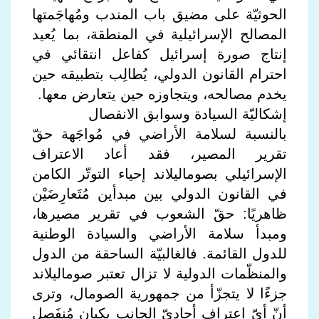
الحوثيّة على مضيق باب المندب ومُهاجَمتها
المصالح الإسرائيلية في المنطقة، بما يُعيد
إنتاج صورة إسرائيل كفاعل انتقائي في
احترام القانون الدولي، يُطالِب بتطبيقه حين
يخدم مصالحه، ويتجاوزه حين يتعارض معها.
إشكاليّة السيادة وسوابق الانفصال
بالنسبة لسلامة الأراضي في مُواجَهة حقّ
تقرير المصير، فقد أعاد الاعتراف
الإسرائيلي بصوماليلاند إحياء التوتّر الكامن
في القانون الدولي بين مبدأين مُتَعارِضَيْن
ظاهريًا: حقّ الشعوب في تقرير مصيرها،
ومبدأ سلامة الأراضي والسيادة الوطنية
للدول القائمة. فالغالبيّة الساحقة من الدول
والمنظّمات الدولية لا تزال تعتبر صوماليلاند
جزءًا لا يتجزّأ من جمهورية الصومال، وترى
أنّ أيّ اعتراف أحاديّ الجانب بكيان مُنفَصِل