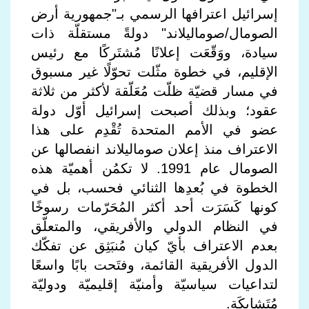
إسرائيل اعترافها الرسمي بـ"جمهورية أرض
الصومال/صوماليلاند" دولةً مستقلّة ذات
سيادة، ووَقّعَت إعلانًا مُشتَركًا مع رئيس
الإقليم، في خطوة مثّلت تحوّلًا غير مسبوق
في مسار قضيّة ظلّت مُعَلّقة لأكثر من ثلاثة
عقود؛ وبذلك أصبحت إسرائيل أوّل دولة
عضو في الأمم المتحدة تُقْدِم على هذا
الاعتراف منذ إعلان صوماليلاند انفصالها عن
الصومال عام 1991. لا تكمُن أهميّة هذه
الخطوة في بُعدِها الثنائي فحسب، بل في
كونها كَسَرَت أحد أكثر المُحَرّمات رسوخًا
في النظام الدولي والأفريقي، والمتعلّق
بعدم الاعتراف بأيّ كيان مُنبَثِق عن تفكّك
الدول الأفريقية القائمة، وفتَحت بابًا واسعًا
لتداعيات سياسيّة وأمنيّة إقليميّة ودوليّة
مُتَشابِكَة.