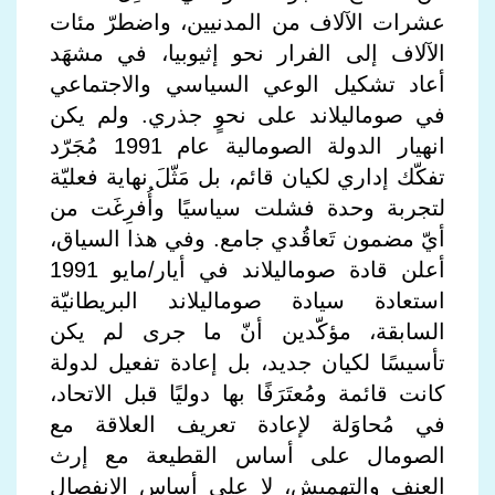
عشرات الآلاف من المدنيين، واضطرّ مئات
الآلاف إلى الفرار نحو إثيوبيا، في مشهَد
أعاد تشكيل الوعي السياسي والاجتماعي
في صوماليلاند على نحوٍ جذري. ولم يكن
انهيار الدولة الصومالية عام 1991 مُجَرّد
تفكّك إداري لكيان قائم، بل مَثّلَ نهاية فعليّة
لتجربة وحدة فشلت سياسيًا وأُفرِغَت من
أيّ مضمون تَعاقُدي جامع. وفي هذا السياق،
أعلن قادة صوماليلاند في أيار/مايو 1991
استعادة سيادة صوماليلاند البريطانيّة
السابقة، مؤكّدين أنّ ما جرى لم يكن
تأسيسًا لكيان جديد، بل إعادة تفعيل لدولة
كانت قائمة ومُعتَرَفًا بها دوليًا قبل الاتحاد،
في مُحاوَلة لإعادة تعريف العلاقة مع
الصومال على أساس القطيعة مع إرث
العنف والتهميش، لا على أساس الانفصال