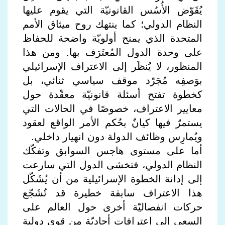
يُقَوّض الأُسُس القانونيّة التي يقوم عليها
النظام الدولي؛ كما ينتهك روح ميثاق الأمم
المتحدة الذي يمنح أولويّة واضحة للحفاظ
على وحدة الدول المُعتَرَف بها. ومن هذا
المنظور، لا يُنظَر إلى الاعتراف الإسرائيلي
بوَصفِه مُجَرّد موقف سياسي ثنائي، بل
كخطوة تفتح أسئلة قانونيّة معقّدة حول
معايير الاعتراف، خصوصًا في الحالات التي
يستمرّ فيها كيانٌ بحُكم الأمر الواقع لعقود
ويُمارِس وظائف الدولة دون انهيار داخلي.
أما على مستوى هاجس السوابق وتفكّك
النظام الدولي، فتخشى الدول التي سارعت
إلى إدانة الخطوة الإسرائيلية من أن يُشَكّل
هذا الاعتراف سابقة خطيرة قد تُشَجّع
حركات انفصاليّة أخرى حول العالم على
السعي إلى اعترافات أحاديّة من قوى دولية