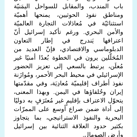
باب المندب، والمقابل للسواحل اليمَنيّة
ومناطق نفوذ الحوثيين، يمنحها أهميّة
استثنائيّة في مُعادَلات التجارة العالميّة
والأمن البحري. ورغم تأكيد إسرائيل أنّ
اعترافها يَندرج في إطار التعاون
الدبلوماسي والاقتصادي، فإنّ العديد من
المُحَلّلين يرون في الخطوة بُعدًا أمنيًا غير
مُعلَن، يرتبط بالسعي إلى تعزيز الحضور
الإسرائيلي في محيط البحر الأحمر، ومُوازَنة
نفوذ أطراف إقليميّة مُعادِيَة، وفي مقدّمتها
إيران وحُلفاؤها في اليمن. وبهذا المعنى،
يتحوّل الاعتراف بإقليمٍ غير مُعتَرَفٍ به دوليًا
إلى أداة ضمن صراع أوسع على الممرّات
البحرية والنفوذ الاستراتيجي، بما يتجاوز
بكثير حدود العلاقة الثنائية بين إسرائيل
وأرض الصومال.