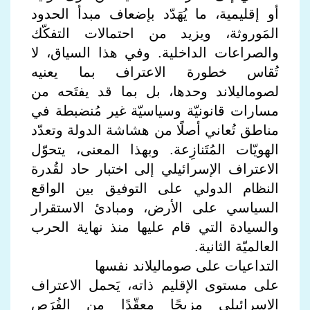
أو إقليمية، ما يُهَدّد بإضعاف مبدأ الحدود
المَوروثة، ويزيد من احتمالات التفكّك
والصراعات الداخلية. وفي هذا السياق، لا
تُقاس خطورة الاعتراف بما يعنيه
لصوماليلاند وحدها، بل بما قد يفتَحه من
مسارات قانونيّة وسياسيّة غير مُنضبطة في
مناطق تُعاني أصلًا من هشاشة الدولة وتعدّد
الهويّات المُتَنازِعة. وبهذا المعنى، يتحوّل
الاعتراف الإسرائيلي إلى اختبار حاد لقُدرة
النظام الدولي على التوفيق بين الواقع
السياسي على الأرض، ومبادئ الاستقرار
والسيادة التي قام عليها منذ نهاية الحرب
العالميّة الثانية.
التداعيات على صوماليلاند نفسها
على مستوى الإقليم ذاته، يَحمل الاعتراف
الإسرائيلي مزيجًا معقّدًا من الفُرَص