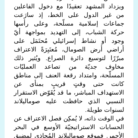
ويزداد المشهد تعقيدًا مع دخول الفاعلين
من غير الدول على الخط، إذ سارَعت
جماعات إسلامية مسلّحة، وعلى رأسها
حركة الشباب، إلى التهديد بمواجهة أيّ
وجود أو نشاط إسرائيلي مُحتَمَل على
أراضي أرض الصومال، مُعتَبِرَةً الاعتراف
مبرّرًا لتوسيع دائرة الصراع. ويُثير ذلك
مخاوف جديّة من تصاعد العمليّات
المسلّحة، وامتداد رقعة العنف إلى مناطق
كانت حتى وقتٍ قريبٍ بمنأى عن
الاستهداف المباشر، ما قد يُقَوّض الاستقرار
النسبي الذي حافظت عليه صوماليلاند
لسنوات طويلة.
في الوقت ذاته، لا يُمكِن فصل الاعتراف عن
الحسابات الاستراتيجيّة الأوسع في البحر
الأحمر. فموقع صوماليلاند المُحاذي لمضيق