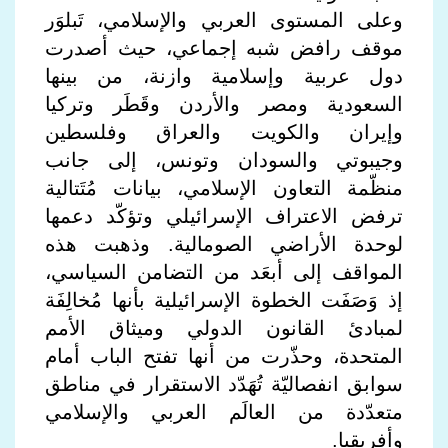
وعلى المستوى العربي والإسلامي، تَبلوَر
موقف رافض شبه إجماعي، حيث أصدرت
دول عربية وإسلامية وازنة، من بينها
السعودية ومصر والأردن وقَطَر وتركيا
وإيران والكويت والعراق وفلسطين
وجيبوتي والسودان وتونس، إلى جانب
منظّمة التعاون الإسلامي، بيانات مُتَتالية
ترفض الاعتراف الإسرائيلي وتؤكّد دعمها
لوحدة الأراضي الصومالية. وذهبت هذه
المواقف إلى أبعَد من التضامن السياسي،
إذ وَصَفَت الخطوة الإسرائيلية بأنها مُخالِفَة
لمبادئ القانون الدولي وميثاق الأمم
المتحدة، وحذّرت من أنها تفتح الباب أمام
سوابق انفصاليّة تُهَدّد الاستقرار في مناطق
متعدّدة من العالَم العربي والإسلامي
وأفريقيا.