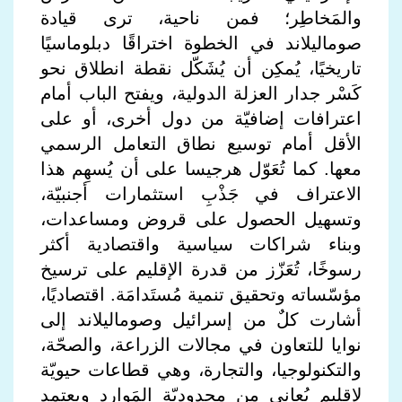
والمَخاطِر؛ فمن ناحية، ترى قيادة
صوماليلاند في الخطوة اختراقًا دبلوماسيًا
تاريخيًا، يُمكِن أن يُشَكّل نقطة انطلاق نحو
كَسْر جدار العزلة الدولية، ويفتح الباب أمام
اعترافات إضافيّة من دول أخرى، أو على
الأقل أمام توسيع نطاق التعامل الرسمي
معها. كما تُعَوّل هرجيسا على أن يُسهِم هذا
الاعتراف في جَذْبِ استثمارات أجنبيّة،
وتسهيل الحصول على قروض ومساعدات،
وبناء شراكات سياسية واقتصادية أكثر
رسوخًا، تُعَزّز من قدرة الإقليم على ترسيخ
مؤسّساته وتحقيق تنمية مُستَدامَة. اقتصاديًا،
أشارت كلٌ من إسرائيل وصوماليلاند إلى
نوايا للتعاون في مجالات الزراعة، والصحّة،
والتكنولوجيا، والتجارة، وهي قطاعات حيويّة
لإقليم يُعاني من محدوديّة المَوارِد ويعتمد