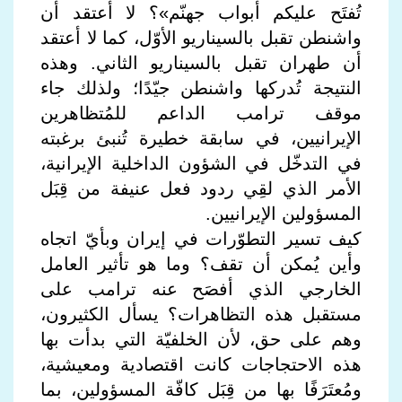
تُفتَح عليكم أبواب جهنّم»؟ لا أعتقد أن
واشنطن تقبل بالسيناريو الأوّل، كما لا أعتقد
أن طهران تقبل بالسيناريو الثاني. وهذه
النتيجة تُدركها واشنطن جيّدًا؛ ولذلك جاء
موقف ترامب الداعم للمُتظاهرين
الإيرانيين، في سابقة خطيرة تُنبئ برغبته
في التدخّل في الشؤون الداخلية الإيرانية،
الأمر الذي لقِي ردود فعل عنيفة من قِبَل
المسؤولين الإيرانيين.
كيف تسير التطوّرات في إيران وبأيّ اتجاه
وأين يُمكن أن تقف؟ وما هو تأثير العامل
الخارجي الذي أفصَح عنه ترامب على
مستقبل هذه التظاهرات؟ يسأل الكثيرون،
وهم على حق، لأن الخلفيّة التي بدأت بها
هذه الاحتجاجات كانت اقتصادية ومعيشية،
ومُعتَرَفًا بها من قِبَل كافّة المسؤولين، بما