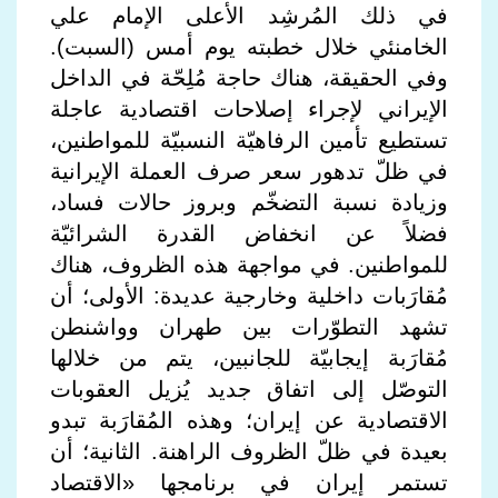
في ذلك المُرشِد الأعلى الإمام علي
الخامنئي خلال خطبته يوم أمس (السبت).
وفي الحقيقة، هناك حاجة مُلِحّة في الداخل
الإيراني لإجراء إصلاحات اقتصادية عاجلة
تستطيع تأمين الرفاهيّة النسبيّة للمواطنين،
في ظلّ تدهور سعر صرف العملة الإيرانية
وزيادة نسبة التضخّم وبروز حالات فساد،
فضلاً عن انخفاض القدرة الشرائيّة
للمواطنين. في مواجهة هذه الظروف، هناك
مُقارَبات داخلية وخارجية عديدة: الأولى؛ أن
تشهد التطوّرات بين طهران وواشنطن
مُقارَبة إيجابيّة للجانبين، يتم من خلالها
التوصّل إلى اتفاق جديد يُزيل العقوبات
الاقتصادية عن إيران؛ وهذه المُقارَبة تبدو
بعيدة في ظلّ الظروف الراهنة. الثانية؛ أن
تستمر إيران في برنامجها «الاقتصاد