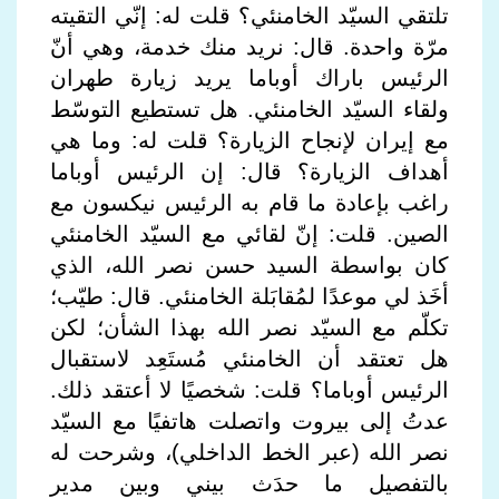
تلتقي السيّد الخامنئي؟ قلت له: إنّي التقيته
مرّة واحدة. قال: نريد منك خدمة، وهي أنّ
الرئيس باراك أوباما يريد زيارة طهران
ولقاء السيّد الخامنئي. هل تستطيع التوسّط
مع إيران لإنجاح الزيارة؟ قلت له: وما هي
أهداف الزيارة؟ قال: إن الرئيس أوباما
راغب بإعادة ما قام به الرئيس نيكسون مع
الصين. قلت: إنّ لقائي مع السيّد الخامنئي
كان بواسطة السيد حسن نصر الله، الذي
أخَذ لي موعدًا لمُقابَلة الخامنئي. قال: طيّب؛
تكلّم مع السيّد نصر الله بهذا الشأن؛ لكن
هل تعتقد أن الخامنئي مُستَعِد لاستقبال
الرئيس أوباما؟ قلت: شخصيًا لا أعتقد ذلك.
عدتُ إلى بيروت واتصلت هاتفيًا مع السيّد
نصر الله (عبر الخط الداخلي)، وشرحت له
بالتفصيل ما حدَث بيني وبين مدير