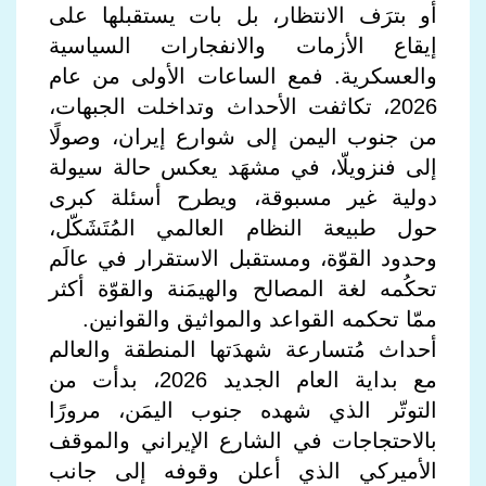
أو بترَف الانتظار، بل بات يستقبلها على
إيقاع الأزمات والانفجارات السياسية
والعسكرية. فمع الساعات الأولى من عام
2026، تكاثفت الأحداث وتداخلت الجبهات،
من جنوب اليمن إلى شوارع إيران، وصولًا
إلى فنزويلّا، في مشهَد يعكس حالة سيولة
دولية غير مسبوقة، ويطرح أسئلة كبرى
حول طبيعة النظام العالمي المُتَشَكّل،
وحدود القوّة، ومستقبل الاستقرار في عالَم
تحكُمه لغة المصالح والهيمَنة والقوّة أكثر
ممّا تحكمه القواعد والمواثيق والقوانين.
أحداث مُتسارعة شهدَتها المنطقة والعالم
مع بداية العام الجديد 2026، بدأت من
التوتّر الذي شهده جنوب اليمَن، مرورًا
بالاحتجاجات في الشارع الإيراني والموقف
الأميركي الذي أعلن وقوفه إلى جانب