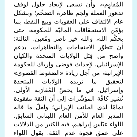
المُقاوِم»، وأن تسعى لإيجاد حلول لوقف
تدهور العملة ولجم ظاهرة التضخّم؛ وبشكل
عام الالتفاف على العقوبات وبيع النفط، بما
يؤمّن الاستحقاقات الماليّة للحكومة، حتى
يحكُم الله، والله خير ناصر ومُعين. الثالثة؛
أن تتطوّر الاحتجاجات والتظاهرات، بدعم
واضح من قِبَل الولايات المتحدة والكيان
الإسرائيلي، لإحداث فوضى وإرباك للحكومة
الإيرانية، من أجل زيادة «الضغوط القصوى»
لتحقيق ما تريده الولايات المتحدة
وإسرائيل. في ما يخصّ المُقارَبة الأولى،
تُشير كافّة المؤشّرات إلى أن الثقة مفقودة
تمامًا لدى الجانب الإيراني؛ ولعلّ ما قاله
المدير العام للأمن العام اللبناني السابق،
اللواء عبّاس إبراهيم، فيه الكثير من الدلالات
على عمق فجوة عدم الثقة. يقول اللواء