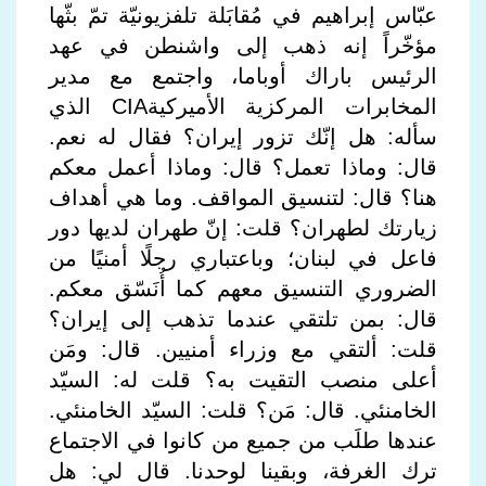
عبّاس إبراهيم في مُقابَلة تلفزيونيّة تمّ بثّها
مؤخّراً إنه ذهب إلى واشنطن في عهد
الرئيس باراك أوباما، واجتمع مع مدير
المخابرات المركزية الأميركيةCIA الذي
سأله: هل إنّك تزور إيران؟ فقال له نعم.
قال: وماذا تعمل؟ قال: وماذا أعمل معكم
هنا؟ قال: لتنسيق المواقف. وما هي أهداف
زيارتك لطهران؟ قلت: إنّ طهران لديها دور
فاعل في لبنان؛ وباعتباري رجلًا أمنيًا من
الضروري التنسيق معهم كما أُنَسّق معكم.
قال: بمن تلتقي عندما تذهب إلى إيران؟
قلت: ألتقي مع وزراء أمنيين. قال: ومَن
أعلى منصب التقيت به؟ قلت له: السيّد
الخامنئي. قال: مَن؟ قلت: السيّد الخامنئي.
عندها طلَب من جميع من كانوا في الاجتماع
ترك الغرفة، وبقينا لوحدنا. قال لي: هل