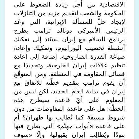
الاقتصادية من أجل زيادة الضغوط على
الحكومة والشعب لتقديم مزيد من التنازلات
لإيجاد حلّ للمسألة الإيرانية، التي وعَد
الرئيس الأميركي دونالد ترامب بطرح
برنامج للسلام مع إيران يستَند إلى تفكيك
أنشطة تخصيب اليورانيوم، وتفكيك وإعادة
صياغة القدرة الصاروخية، إضافة إلى إعادة
تنظيم علاقات إيران الخارجية، وتحديدًا مع
فصائل المقاومة في المنطقة. ومن المتوقّع
أن يقوم ترامب بتقديم خطّته للاتفاق مع
إيران في بداية العام الجديد، لكن ليس من
المعلوم على أيّ قاعدة سيطرح هذه
الخطّة: هل على قاعدة المفاوضات من دون
شروط مسبقة كما تُطالِب بها طهران؟ أم
على قاعدة «أبواب جهنّم» التي يطرح فيها
بنودًا ويُطالِب إيران بقبولها، وإلّا «سوف