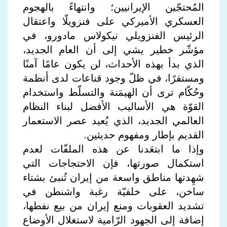
المُحتجّين الإيرانيين؛ وانتهاءً بالهجوم
العسكري الأميركي على فنزويلّا واعتقال
الرئيس الفنزويلي نيكولاس مادورو، في
مؤشّر خطير يشي إلى أن العام الجديد،
الذي بدأ بهذه الأحداث، لن يكون عامًا آمنًا
ومستقرًا، في ظلّ وجود قناعات لدى أنظمة
وحُكّام ترى أن الهيمَنة والتسلّط واستخدام
القوّة هي الأساليب الأفضل لبناء النظام
العالمي الجديد، الذي يُعيد عصر الاستعمار
القديم بإطار ومفهوم حديثين.
وإذا ما ابتعَدنا عن هذه الملفّات لعدم
استكمال صورتها، فإن الاحتجاجات التي
شهِدتها مناطق واسعة من إيران تُنبئ بشتاء
ساخن، على خلفيّة رغبة واشنطن في
تشديد العقوبات ومنع إيران من بيع نفطها،
إضافة إلى الجهود الرّامية لاستغلال الأوضاع