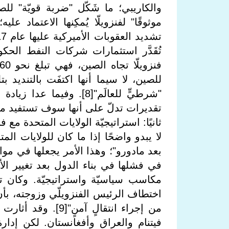
والكاريبي؛ ما شَكّل "ضربة قويّة" لل
موثوقًا" لفنزويلّا يُمكِنها الاعتماد عل
للصين، لا سيما أنها اكتفَت بالتنديد ب
"شرطيٍّ للعالَم"[8]. وف
تقديرات تدلّ على أنها سوف تستفيد من 
ثانيًا: استراتيجيّة الولايات المتحدة مع فن
لا يبدو واضحًا إذا ما كان للولايات الم
بعد مادورو"؛ وهذا الأمر يجعلها في مواج
في فشلها في بناء الدول بعد تغيير ال
مكاسب سياسيّة واستراتيجيّة. وكان 
اختطاف الرئيس الفنزويلّي وزوجته، بأنّ 
من إجراء انتقالٍ 
فيتنام والعراق وأفغانستان. لكن إدا