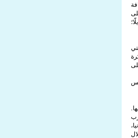
فة
ن على
ا؛
مب استراتيجيّة الأمن القومي لعام 2025، التي
رة
 على
جيمس
ا.
رب
نيا،
ال