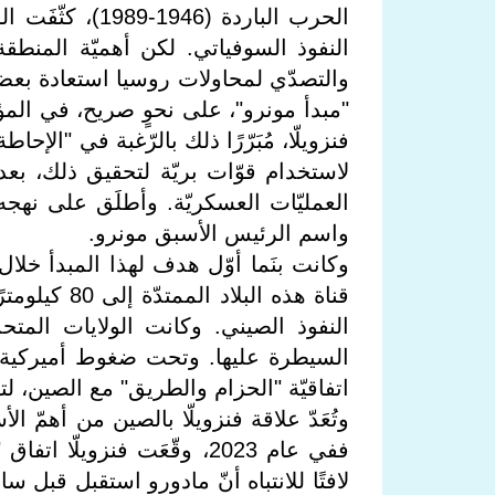
الحرب الباردة (6
النفوذ السوفياتي. لكن أهميّة المنطق
والتصدّي لمحاولات روسيا استعادة بعض
"مبدأ مونرو"، على نحوٍ صريح، في المؤ
فنزويلّا، مُبَرّرًا ذلك بالرّغبة في "الإح
لاستخدام قوّات بريّة لتحقيق ذلك، بعد 
العمليّات العسكريّة. وأطلَق على نهج
واسم الرئيس الأسبق مونرو.
قناة هذه الب
اتفاقيّة "الحزام والطريق" مع الصين، لت
وتُعَدّ علاقة فنزويلّا بالصين من أهمّ
ففي عام 2023، وقّعَت فنزوي
لافتًا للانتباه أنّ مادورو استقبل قبل 