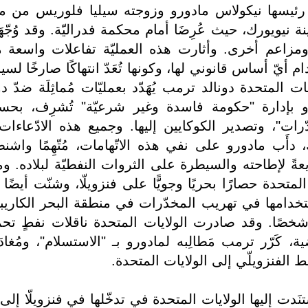
رئيسها نيكولاس مادورو وزوجته سيليا فلوريس من مق
نة نيويورك، حيث عُرِضَا أمام محكمة فدراليّة. وقد وُجّه
ت، ومزاعم أخرى. وأثارت هذه العمليّة تفاعلات واسعة 
م أيّ أساس قانوني لها، وكونها تُعَدّ انتهاكًا صارخًا لسيا
 المتحدة دونالد ترمب يُهَدّد بعمليّات مُماثِلَة ضدّ د
دورو بإدارة "حكومة فاسدة وغير شرعيّة" تُشرِف، بح
ّرات"، وتصدير الكوكايين إليها. وجميع هذه الادّعاءات 
 دأَب مادورو على نفي هذه الاتّهامات، مُتّهِمًا واشن
ً لإطاحته والسيطرة على الثروات النفطيّة لبلاده. وم
ستخدامها في تهريب المخدّرات في منطقة البحر الكاريب
 أدّى إلى مقتل ما لا يقلُّ عن 115 شخصًا. وقد صادرت الولايات المتحدة ناقلات نفطٍ 
، كَرّر ترمب مَطالِبه لمادورو بـ "الاستسلام"، ومُغادَ
ط الفنزويلّي إلى الولايات المتحدة.
دت إليها الولايات المتحدة في تدخّلها في فنزويلّا إلى 