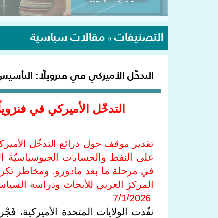
التصنيفات
مقالات سياسية
»
التدخّل الأميركي في فنزويلّا: التأسي
التدخّل الأميركي في فنزويل
تقدير موقف حول ذرائع التدخّل الأمير
على النفط والحسابات الجيوسياسيّة المُرت
في مرحلة ما بعد مادورو، ومخاطر تكر
المركز العربي للأبحاث ودراسة السيا
7/1/2026