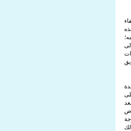
اء
ذه
ه؛
لى
ات
يق
دة
ا على
عد
ْض
جة
لك