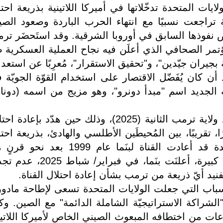
194-1989)، كثّفَت الولايات المتحدة تدخّلاتها في أميركا اللاتينية بذريعة احت
ة تراجعت نسبيًا مع انتهاء الحرب الباردة وصعود الصي
 نفوذها السابق في أوروبا الشرقية. وقد استَحضَر تر
تمر الصحافي الذي أعلَن فيه نجاح العملية العسكرية ض
اطة بجيران جيّدين"، و"تحقيق الاستقرار"، مُعرِبًا عن استعد
أن كان يُفَضّل الاقتصار على استخدام القوّة الجويّة 
ه الجديد اسم "مبدأ دونرو"، وهو مزيج من اسمه (دونال
وكانت بنَما أوّل هدف لهذا المبدأ خلال ولاية ترمب الثانية (2025)، وذلك حين هدّد بإعاد
لاد الممتدّة إلى 80 كيلومترًا، تقريبًا، بين المُحيطَين الأطلسي والهادئ، بذريعة اح
النفوذ الصيني. وكانت الولايات المتحدة قد أعادت القناة لبنَما عام 1999 بعد
السيطرة عليها. وتحت ضغوط أميركية كبيرة، أعلنَت بنَما، في فبراير/ ش
فنيد أيّ ذريعة من ترمب بشأن إعادة احتلال القناة.
 الأسباب التي جعلت الولايات المتحدة تسعى لإطاحة مادور
لّا اتفاق "الشراكة الاستراتيجيّة الشاملة الدائمة" مع الصين. و
ساعات من اختطافه المبعوث الصيني الخاص لأميركا اللاتين