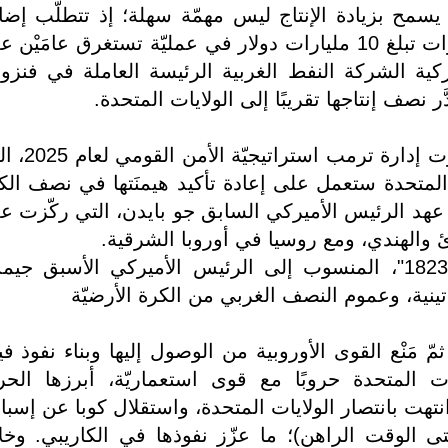
 يسمح بزيادة الإنتاج ليس مهمّة سهلة؛ إذ تتطلّب إضا
نصف مليون برميل يوميًا فقط استثمارات تبلغ 10 مليارات دولار في عمليّة تستغرق عامَيْ
لأميركية الشركة النفط الغربية الرئيسة العاملة في فنزويلّ
َّر نصف إنتاجها تقريبًا إلى الولايات المتحدة.
في تشرين الثاني/ نوفمبر 2025، أصدرَت إدارة تر
ت المتحدة ستعمل على إعادة تأكيد هيمنَتها في نصف الك
6]، خلافًا لاستراتيجيّة 2022 في عهد الرئيس الأميركي السابق جو بايدن، التي ركّزت
ئ والهندي، ومع روسيا في أوروبا الشرقية.
ويستَند هذا التوجّه إلى "مبدأ مونرو 1823"، المنسوب إلى الرئيس الأميركي الأسبق 
لاتينية، وعموم النصف الغربي من الكرة الأرضيّة
ّ مَنْع القوى الأوروبية من الوصول إليها وبناء نفوذ فيه
ات المتحدة حروبًا مع قوى استعماريّة، أبرزها الح
الإسبانية (عام 1898)، التي انتهت بانتصار الولايات المتحدة، واستقلال كوبا عن إسبا
تى الوقت الراهن)؛ ما عزّز نفوذها في الكاريبي. وخل