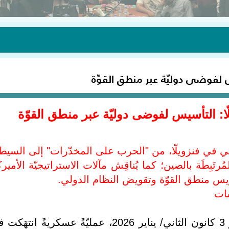
س لفوضى دوليّة عبر منطق القوّة
ّا: التأسيس لفوضى دوليّة عبر منطق القوّة
كي في فنزويلّا، من "الحرب على المخدّرات" إلى السيط
َبِطَة بالصين؛ كما يُناقِش مآلات الاستراتيجيّة الأميرك
يس منطق القوّة وتقويض النظام الدولي.
سات
نفّذت الولايات المتحدة الأميركية، فَجْر 3 كانون الثاني/ يناير 2026، عمليّةً عسكريةً انت