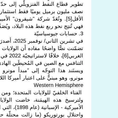
تطوير قطاع النفط الفنزويلّي إلى حدّ
الأقل[5]. وتُعَدّ شركة "شيفرون" ا
فهي تُنتِج نحو ربع نفط هذه البلاد، ويُصَد
3. حسابات جيوسياسيّة
تضمّنت نصًّا واضحًا مفاده أن الولايا
الغربي[
التنافس مع الصين في المُحيطَين الهاد
مونرو، وهو مبنيٌّ على اعتبار أميركا ال
Western Hemisphere
الفناء الخلفيّ للولايات المتحدة؛ ومن ثم
ولترسيخ هذه الهيمَنة، خاضت الولاي
الأميركية - 
واحتلال بورتوريكو (ما زالت محتلّة ح