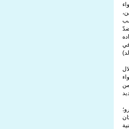
واء
ن،
مب
دّ
اده
في
د)
ة احتلال
تواء
 نحو قرنٍ من
باط 2025، عدم تجديد
و؛
كان
ية