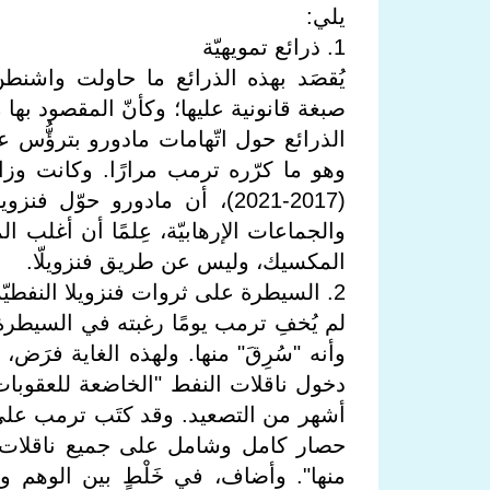
يلي:
1. ذرائع تمويهيّة
يُقصَد بهذه الذرائع ما حاولت واشنطن
صبغة قانونية عليها؛ وكأنّ المقصود بها
الذرائع حول اتّهامات مادورو بترؤُّس 
وهو ما كرّره ترمب مرارًا. وكانت وزا
(2017-2021)، أن مادورو حوّ
والجماعات الإرهابيّة، عِلمًا أن أغلب 
المكسيك، وليس عن طريق فنزويلّا.
2. السيطرة على ثروات فنزويلا النفطيّة
لم يُخفِ ترمب يومًا رغبته في السيطرة 
دخول ناقلات النفط "الخاضعة للعقوبات" 
أشهر من التصعيد. وقد كتَب ترمب على 
حصار كامل وشامل على جميع ناقلات الن
منها". وأضاف، في خَلْطٍ بين الوهم والب