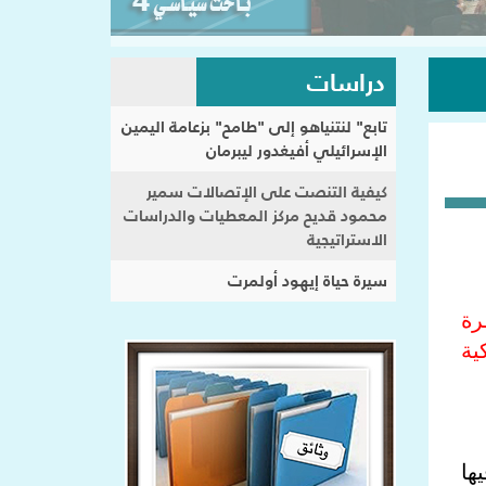
دراسات
تابع" لنتنياهو إلى "طامح" بزعامة اليمين
الإسرائيلي أفيغدور ليبرمان
كيفية التنصت على الإتصالات سمير
محمود قديح مركز المعطيات والدراسات
الاستراتيجية
سيرة حياة إيهود أولمرت
رة
ية
هَكت فيها