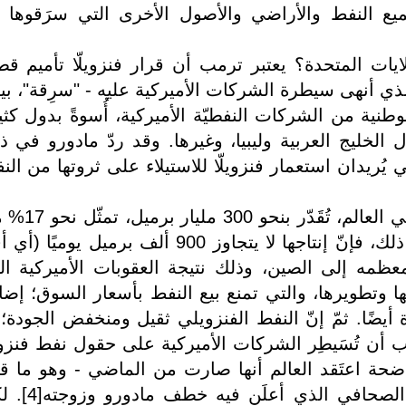
ميع النفط والأراضي والأصول الأخرى التي سرَقوها من
لايات المتحدة؟ يعتبر ترمب أن قرار فنزويلّا تأميم قط
ذي أنهى سيطرة الشركات الأميركية عليه - "سرِقة"، بين
الوطنية من الشركات النفطيّة الأميركية، أُسوةً بدول كثي
ل الخليج العربية وليبيا، وغيرها. وقد ردّ مادورو في ذ
اشي يُريدان استعمار فنزويلّا للاستيلاء على ثروتها من الن
وتملك فنزويلّا أكبر احتياطيّات نفطيّة في العالم، تُق
الاحتياطيّات العالميّة. وعلى الرغم من ذلك، فإنّ إنتاجها لا يتجاوز 900 ألف برميل يومي
 معظمه إلى الصين، وذلك نتيجة العقوبات الأميركية ال
نتها وتطويرها، والتي تمنع بيع النفط بأسعار السوق؛ إضاف
ضًا. ثمّ إنّ النفط الفنزويلي ثقيل ومنخفض الجودة؛ 
 التكرير[3]. ويُريد ترمب أن تُسَيطِر الشركات الأميركية على حقول نفط فنزوي
اضحة اعتَقد العالم أنها صارت من الماضي - وهو ما قا
ترمب، على نحوٍ صريح، في المؤتمر الصحافي الذي أ