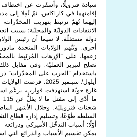
سيادة فنزويلّا، وأسفَرت عن اختطاف 
إقامتهما في كاراكاس، ثمّ نُقِلا إلى مدي
إليهما تُهَمٌ ترتبط بتهريب المخدّرا
الانتقادات الدوليّة والمحليّة؛ بسبب انعدا
دولة مستقلّة، لا سيما أن رئيس الولايات
أخرى. وتَتَّهم الولايات المتحدة ما
زعمها، على "الإرهاب المُرتَبِط بالمخد
تصلح لتبرير العمليّة. وفي مقابل ذلك،
باستخدام "الحرب على المخدّرات" ذريعة
غارة جويّة استهدَفت قوارب، بزَعْم ا
ما
شحنات فنزويليّة. وخلال الأشهر الماضية
السلطة طَوْعًا، وتسليم إدارة قطاع النف
أوّلًا: أسباب التدخّل الأميركي وذرائعه
يمكن تقسيم الأسباب والذرائع التي استنَ