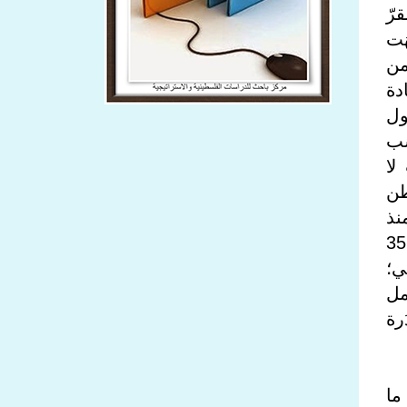
رّ
َت
من
دة
ول
سب
لا
طن
نذ
أيلول/ سبتمبر 2025، فرَضت الولايات المتحدة حصارًا بحريًا وجويًّا على فنزويلّا، وشنّت أيضًا 35
ي؛
تحمل
رة
ما