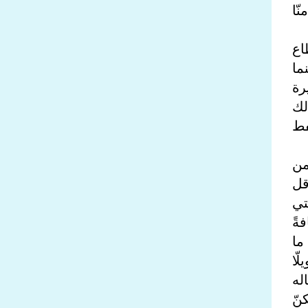
ّا
اع
ما
رة
لك
فط
َدّر بنحو 300 مليار برميل، تمثّل نحو 17% من
ًا (أي أقل
تي
ةً
ما
لّا
له
علَن فيه خطف مادورو وزوجته[4]. لكنّ