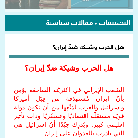
التصنيفات
مقالات سياسية
»
هل الحرب وشيكة ضدّ إيران؟
هل الحرب وشيكة ضدّ إيران؟
الشعب الإيراني في أكثريّته الساحقة يؤمِن
بأنّ إيران مُستَهدَفة من قِبَل أميركا
وإسرائيل والغرب لمَنْعِها من أن تكون دولة
قويّة مستقلّة اقتصاديًا وعسكريًا وذات تأثير
إقليمي كبير. ويُدرِك جيّدًا أنّ إسرائيل هي
التي بادَرت بالعدوان على إيران...