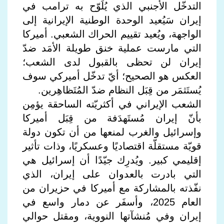
التدخّل الأجنبي الذي يُلَوّح به ترامب في
إيران سَيُعيد الوحدة الوطنية الإيرانية إلى
الواجهة، ويُعيد تقييم الحراك الشعبي. أميركا
التي مارست عملية خنق طويلة الأمَد ضدّ
إيران لن تحظى بالقبول لدى الشعب؛
العكس هو الصحيح؛ أيّ تدخّل أميركي سوف
يُستَثمَر من قِبَل النظام ضدّ المُتَظاهِرين.
الشعب الإيراني في أكثريّته الساحقة يؤمِن
بأنّ إيران مُستَهدَفة من قِبَل أميركا
وإسرائيل والغرب لمنعها من أن تكون دولة
قويّة مستقلّة اقتصاديًا وعسكريًا، وذات تأثير
إقليمي كبير. ويُدرِك جيّدًا أن إسرائيل هي
التي بادرت بالعدوان على إيران، الذي
نفّذته بالمشاركة مع أميركا في حزيران من
العام 2025، وأسفَر عن دمار واسع في
إيران وفي مُنشآتها النووية، ومقتل حوالي