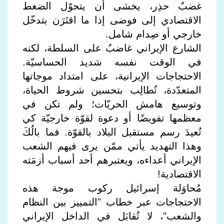
غضبٌ حذِر، يخشى أن يتحوّل الضغط
الاقتصادي إلى فوضى إذا ما اقتَرَن بتدخّل
خارجي أو صِدام شامل.
الشارع الإيراني غاضبٌ على السلطة، لكنه
في الوقت نفسه شديد الحساسيّة.
الاحتجاجات الإيرانية، على امتداد موجاتها
المتعدّدة، تُطالِب بتحسين شروط الحياة،
وتوسيع هامش الحريّات؛ ولم تكن في
معظمها تفويضًا أو دعوة لقوّة خارجيّة كي
تُعيدَ رسم مستقبل البلاد بالقوّة. فما بالُكَ
وهذا التهديد يأتي ممّن يرى فيهم الشعب
الإيراني أعداءه، ويعتبرهم أحد أسباب أزمَته
الاقتصادية!
مُحاوَلة إسرائيل ركوب موجة هذه
الاحتجاجات عبر خطاب "التمييز بين النظام
والشعب"، لا تُقابَل في الداخل الإيراني