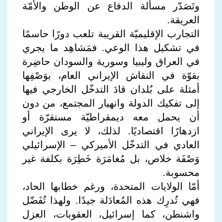
وتَصَدّر مسألة الدفاع عن الوطن والأمّة
العريقة.
التجارب الإقليميّة القريبة تلعب دورًا حاسمًا
في تشكيل هذا الوعي. فمَشاهِد ما يجري
في العراق وليبيا وسورية والسودان حاضِرة
بقوّة في النقاش الإيراني العام، بوَصْفِها
أمثلة على بُلدان قادَ التدخّل الخارجي فيها
إلى تفكيك الدولة وانهيار المجتمع، من دون
أن يحمل معه ديمقراطيّة مستقرّة أو
ازدهارًا اقتصاديًا. لذلك، لا يرى الإيراني
العادي في التدخّل الأميركي – الإسرائيلي
وَصْفَة خلاص، بل مُغامَرَة خَطِرَة بكلفة غير
محسوبة.
أمّا الولايات المتحدة، ورغم خطابها الحاد،
فهي تُدرِك هذه المُعادَلة جيدًا. ولهذا تُفَضّل
واشنطن، كما إسرائيل، العقوبات، العزل