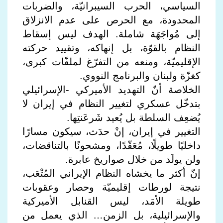
السياسي، الحرب السيبرانيّة، والضربات
المحدودة، مع الحرص على عدم الانزلاق
إلى مُواجَهَة شاملة. الهدف ليس إسقاط
النظام بالقوّة، بل إنهاكه، وتقييد حركته
الإقليميّة، ومنعه من التفرّغ لملفّات كبرى،
كغزّة ولبنان والبرنامج النووي.
الخلاصة أنّ التهديد الأميركي -الإسرائيلي
بتدخّل عسكري لتغيير النظام في إيران لا
يُضعِف السلطة بل يُعيد شَرعَنتِها.
التغيير في إيران، إنْ حدَث، سيكون مسارًا
داخليًا طويلًا، مُعَقّدًا، ومشحونًا بالتناقضات،
ولن يولَد من خلال صواريخ عابرة.
إنّ أكثر ما يخشاه النظام الإيراني المُتْعَب،
نتيجة لورطات إقليميّة وحصار وعقوبات
طويلة الأمَد، ليس القنابل الأميركية
والإسرائيلية، بل الزمن… الذي يعمل من