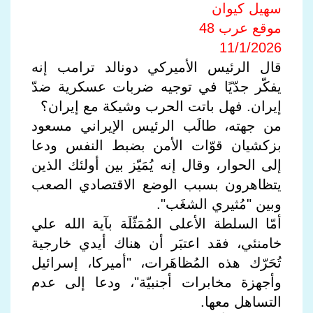
سهيل كيوان
موقع عرب 48
11/1/2026
قال الرئيس الأميركي دونالد ترامب إنه
يفكّر جدّيًا في توجيه ضربات عسكرية ضدّ
إيران. فهل باتت الحرب وشيكة مع إيران؟
من جهته، طالَب الرئيس الإيراني مسعود
بزكشيان قوّات الأمن بضبط النفس ودعا
إلى الحوار، وقال إنه يُمَيّز بين أولئك الذين
يتظاهرون بسبب الوضع الاقتصادي الصعب
وبين "مُثيري الشغَب".
أمّا السلطة الأعلى المُمَثّلَة بآية الله علي
خامنئي، فقد اعتبَر أن هناك أيدي خارجية
تُحَرّك هذه المُظاهَرات، "أميركا، إسرائيل
وأجهزة مخابرات أجنبيّة"، ودعا إلى عدم
التساهل معها.