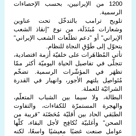
1200 من الإيرانيين، بحسب الإحصاءات
الرسمية.
تلويح ترامب بالتدخّل تحت عناوين
وشعارات مُبتَذَلَة، من نوع "إنقاذ الشعب
الإيراني" أو "دعم تطلّعات الشعب الإيراني"
يتحوّل إلى طَوْقِ النجاة للنظام.
تأتي المُظاهَرات على خلفيّة أزمة اقتصادية،
تتجلّى في تفاصيل الحياة اليوميّة أكثر ممّا
تظهَر في المؤشّرات الرسمية. تضخّم
مُتَواصِل يلتهم الأجور، وانهيار في القدرة
الشرائيّة للعملة.
البطالة، ولا سيما بين الشباب المتعلّم،
والهجرة المستمرّة للكفاءات، والتفاوت
الطبَقي الحاد بين أقليّة مُحَصّنَة "قريبة من
الصحن" وأغلبيّة تُكافِح لأجل البقاء، كلّها
عوامل صنعت غضبًا معيشيًا واسعًا، لكنه