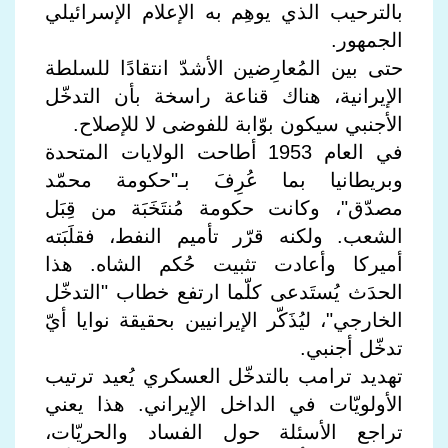
بالترحيب الذي يوهِم به الإعلام الإسرائيلي
الجمهور.
حتى بين المُعارِضين الأشدّ انتقادًا للسلطة
الإيرانية، هناك قناعة راسخة بأن التدخّل
الأجنبي سيكون بوّابة للفوضى لا للإصلاح.
في العام 1953 أطاحت الولايات المتحدة
وبريطانيا بما عُرِفَ بـ"حكومة محمّد
مصدّق"، وكانت حكومة مُنتَخَبَة من قِبَل
الشعب. ولكنه قرّر تأميم النفط، فقلَبَته
أميركا وأعادت تثبيت حُكم الشاه. هذا
الحدَث يُستَدعى كلّما ارتفع خطاب "التدخّل
الخارجي"، ليُذَكّر الإيرانيين بحقيقة نوايا أيّ
تدخّل أجنبي.
تهديد ترامب بالتدخّل العسكري يُعيد ترتيب
الأولويّات في الداخل الإيراني. هذا يعني
تراجع الأسئلة حول الفساد والحريّات،