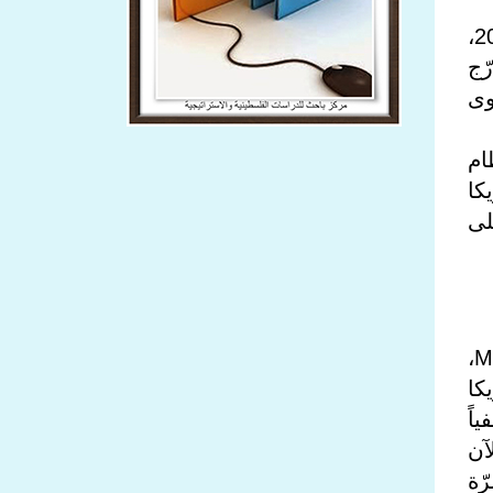
شَكّلَ الهجوم الأمريكي على فنزويلّا واعتقال الرئيس نيكولاس مادورو في الثالث من يناير 2026،
ّج
وى
ام
كا
لى
اعتبَر الرئيس الأمريكي، دونالد ترامب، أنّ الهجوم على فنزويلّا جاء إحياءً لمبدأ "مونرو" Monroe،
ده أن أمريكا
اً
لآن
رّة