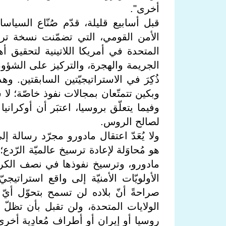
أخرى".
قبل أسابيع قليلة، قدّم صُنّاع السياس
الأمن القومي، التي تضمّنت نسخة ترامب
المتحدة في أمريكا اللاتينية لتحقيق أه
الجريمة والهجرة، والتركيز على الشؤون 
ذُكِرَ في الاستراتيجيّتين السابقتين. 
وبكين تتمتّعان بمجالات نفوذ خاصّة؛ لا
وفيما يتعلّق بروسيا، اعتبَر أن أوكراني
لصالح الروس.
ولا يُعَدّ اعتقال مادورو مجرّد رسالة 
هو مُحاوَلة لإعادة ترسيخ عالميّة الرّد
مادورو، وترسيخ نفوذها في نصف الكرة 
الأولويّات الأمنيّة إلى واقع استراتي
صراحةً أنّ بلاده لن تسمح بتحوّل أ
الولايات المتحدة، ولن تقبل بأن تظلّ