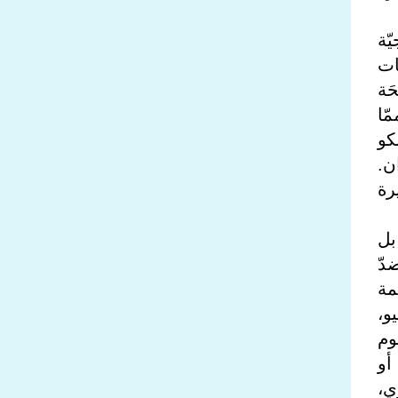
ّة
ات
َة
ّا
كو
ن.
رة
بل
دّ
مة
و،
وم
أو
وم 7 يناير الجاري،