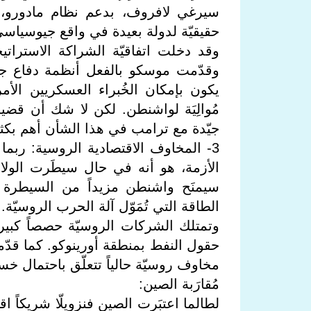
حقيقيّة لدولة بعيدة في واقع جيوسياسي م
وقد دخلت اتفاقيّة الشراكة الاستراتيج
وقدّمت موسكو بالفعل أنظمة دفاع جو
يكون بإمكان الخُبراء العسكريين الأ
مُوالِيَة لواشنطن. لكن لا شك أن قضية
جيّدة مع ترامب في هذا الشأن أهم بكثي
3- المخاوف الاقتصادية الروسية: ربما 
الأزمة، هو أنه في حال سيطَرت الولايا
سيمنَح واشنطن مزيداً من السيطرة ع
الطاقة التي تُمَوّل آلة الحرب الروسيّة.
وتمتلك الشركات الروسيّة حصصاً كبير
حقول النفط بمنطقة أورينوكو. كما قدّم
مخاوف روسيّة حالياً تتعلّق باحتمال خس
مُقارَبة الصين:
لطالما اعتبَرت الصين فنزويلّا شريكاً اق