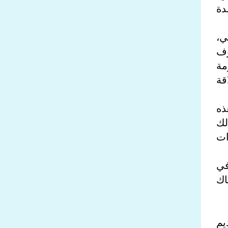
 مساعدة
ي،
وف
مة
قة
ذه
لك
ات
في
اك
يم