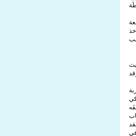
َة
عة
خذ
مب
يث
قد
بة
كي
َه
اب
قد
في