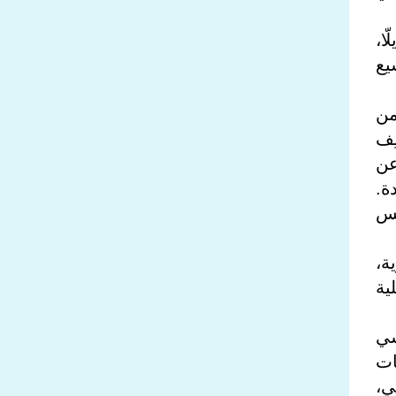
ا،
يع
من
ِف
عن
ة.
يس
ة،
ية
سي
ات
ي،