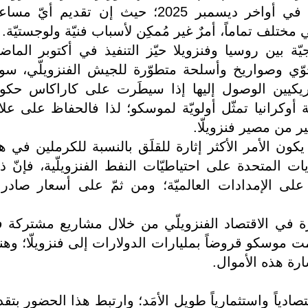
سيرغي لافروف، بدعم نظام مادورو، في أواخر ديسمبر 2025؛ حيث إن تقديم أيّ
ختلف تماماً، أمرٌ غير مُمكِن لأسباب فنيّة ولوجستيّة.
يّة بين روسيا وفنزويلا حيّز التنفيذ في أكتوبر الماض
ّي وصواريخ وأسلحة متطوّرة للجيش الفنزويلّي، س
مريكيين الوصول إليها إذا سيطَرت على كاراكاس حكو
 أوكرانيا تمثّل أولويّة لموسكو؛ لذا فالحفاظ على علا
ر من مصير فنزويلّا.
يكون الأمر الأكثر إثارة للقلَق بالنسبة للكرملين في ه
ت المتحدة على احتياطيّات النفط الفنزويلّية، فإنّ ذ
لى الإمدادات العالميّة؛ ومن ثمّ على أسعار صادر
ة في الاقتصاد الفنزويلّي من خلال مشاريع مشتركة 
ت موسكو قروضاً بمليارات الدولارات إلى فنزويلّا؛ وهن
ارة هذه الأموال.
تصادياً واستثمارياً طويل الأمَد؛ وارتبط هذا الحضور بتقد