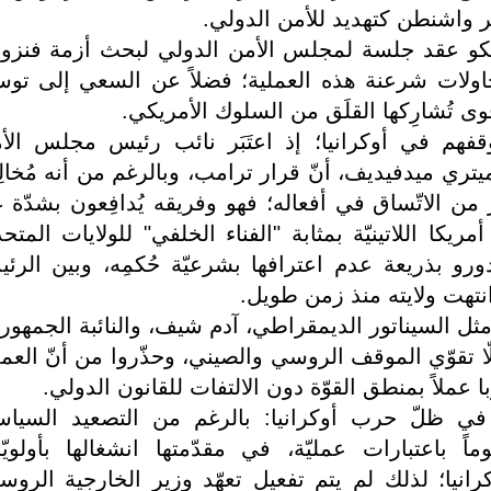
ر واشنطن كتهديد للأمن الدولي.
و عقد جلسة لمجلس الأمن الدولي لبحث أزمة فنزويلّ
اولات شرعنة هذه العملية؛ فضلاً عن السعي إلى توس
ى تُشارِكها القلَق من السلوك الأمريكي.
قفهم في أوكرانيا؛ إذ اعتَبَر نائب رئيس مجلس الأ
ري ميدفيديف، أنّ قرار ترامب، وبالرغم من أنه مُخال
ر ‌من الاتّساق في أفعاله؛ فهو وفريقه يُدافِعون بشدّة 
ريكا اللاتينيّة بمثابة "‌الفناء الخلفي" للولايات المتحد
دورو بذريعة عدم اعترافها بشرعيّة حُكمِه، وبين الرئ
انتهت ولايته منذ زمن طويل.
 مثل السيناتور الديمقراطي، آدم شيف، والنائبة الجمهوري
ّا تقوّي الموقف الروسي والصيني، وحذّروا من أنّ العمل
ملاً بمنطق القوّة دون الالتفات للقانون الدولي.
في ظلّ حرب أوكرانيا: بالرغم من التصعيد السيا
باعتبارات عمليّة، في مقدّمتها انشغالها بأولويّ
وكرانيا؛ لذلك لم يتم تفعيل تعهّد وزير الخارجية الروس