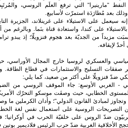
نفط "مارينيرا" التي ترفع العلَم الروسي، والمُرتَبِط
لك بعد مُطارَدَة استمرّت لأسابيع.
ل إنه سيعمل على الاستيلاء على غرينلاند، الجزيرة التاب
بالاستيلاء على كندا، واستعادة قناة بنَما. وبالرغم من أ
َسبَت مزيداً من الجديّة بعد هجوم فنزويلّا؛ إذ يبدو ترا
أحدٌ لإيقافه.
 السياسي والعسكري لروسيا خارج المجال الأوراسي، ح
صفقات التسليح والاستثمارات في قطاع الطاقة. و
كي ضدّ فنزويلّا على أكثر من صعيد، كما يلي:
ي - الغربي الأوسع: جاء الموقف الروسي من الضر
 المستوى الخطابي، حيث وصفَت موسكو التحرّك الأمري
 وتجاوز لمبادئ القانون الدولي"؛ وأدان الكرملين ما وصف
د من التصريحات الروسية على استعمال نفس لغة الخط
ربيّون ضدّ الروس على خلفيّة الحرب في أوكرانيا؛ ف
جج الأخلاقية الغربية ضدّ حرب الرئيس فلاديمير بوتين 