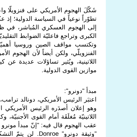
تطوّراً نوعياً في السياسة الدولية؛ إ
إلى الهجوم العسكري المُباشر، في ظل
الكبرى وتراجع فاعليّة الضوابط التقليدي
وتكتسب مواقف الصين وروسيا أهميّة
الفنزويلّي، ولكن أيضاً لأن الهجوم ال
اللاتينية، ويُثير تساؤلات عديدة عن ك
موازين القوى الدولية.
مبدأ "دونرو":
اللاتينيّة مُغلَقَة أمام القوى الأجنبيّة
عقب الهجوم قال فيه: "إنّ مبدأ مونرو أمرٌ 
"وثيقة دونرو" nroe