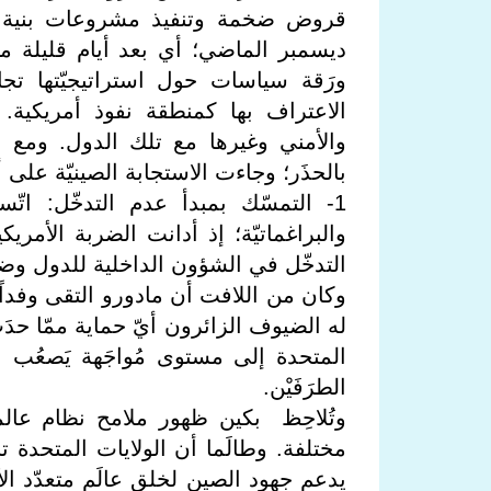
ديسمبر الماضي؛ أي بعد أيام قليلة من صد
ورَقة سياسات حول استراتيجيّتها تجاه
الاعتراف بها كمنطقة نفوذ أمريكية.
والأمني وغيرها مع تلك الدول. ومع و
بالحذَر؛ وجاءت الاستجابة الصينيّة على 
1- التمسّك بمبدأ عدم التدخّل: اتّ
والبراغماتيّة؛ إذ أدانت الضربة الأمر
التدخّل في الشؤون الداخلية للدول وضر
وكان من اللافت أن مادورو التقى وفداً 
له الضيوف الزائرون أيّ حماية ممّا حد
المتحدة إلى مستوى مُواجَهة يَصعُب ا
الطرَفَيْن.
وتُلاحِظ بكين ظهور ملامح نظام عالمي 
مختلفة. وطالَما أن الولايات المتحدة
يدعم جهود الصين لخلق عالَم متعدّد الأق