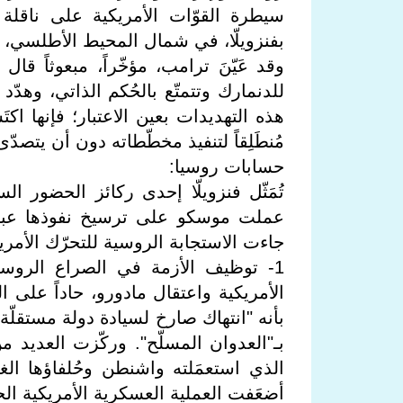
سيطرة القوّات الأمريكية على ناقلة ال
بفنزويلّا، في شمال المحيط الأطلسي، وذ
وقد عَيّنَ ترامب، مؤخّراً، مبعوثاً قا
للدنمارك وتتمتّع بالحُكم الذاتي، وهدّد 
هذه التهديدات بعين الاعتبار؛ فإنها اكت
مُنطَلِقاً لتنفيذ مخطّطاته دون أن يتصدّى 
حسابات روسيا:
تُمَثّل فنزويلّا إحدى ركائز الحضور
عملت موسكو على ترسيخ نفوذها عبر 
جاءت الاستجابة الروسية للتحرّك الأمري
1- توظيف الأزمة في الصراع الروس
الأمريكية واعتقال مادورو، حاداً على
بأنه "انتهاك صارخ لسيادة دولة مستقلّة
بـ"العدوان المسلّح". وركّزت العدي
الذي استعمَلته واشنطن وحُلفاؤها الغ
أضعَفت العملية العسكرية الأمريكية الح