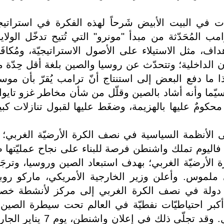
ات في البيت الأبيض شَرحاً لهذه الفكرة في استراتيجي
 المُحَدّثة من مبدأ "مونرو" التي تُتيح تدخّل الولاي
داف، مثل الاستيلاء على الأصول الاستراتيجيّة، ومُكافَح
الداخلية؛ وتتحدّث عن روسيا والصين بلغة أقل حِدّة مم
وهذا ما دفع البعض إلى استنتاج أنّ ترامب يُقرّ بأن موس
 سيّما وأنه أشاد بالصين وقلّل من شأن مخاطر غزو تايوا
ا محكومٌ عليها بالهزيمة، وضغَط عليها لقبول تنازلات كبي
إلى الأنظمة السياسية في نصف الكرة الأرضيّة الغربي؛ 
ع؛ فاليوم تملك واشنطن فرصة للبناء على نجاح عمليّتها ض
الأرضيّة الغربي؛ بهدف استبعاد الصين وروسيا، وترجَ
جيّ ملموس. وأعلن وزير الخارجية الأمريكي، ماركو روبي
يّ دولة في نصف الكرة الغربي إلى مركز لأنشطة خص
 أكبر احتياطيّات نفطيّة في العالم تحت سيطرة الصين 
روسيا أو إيران أو أطراف مُعادِية أخرى. وقد تجلّى ذلك في إعلان واشنطن، ي