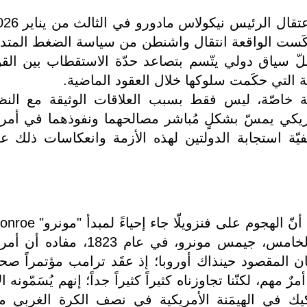
ذ عكَست الواقعة انتقال واشنطن من سياسة الضغط المتدر
ّ سياق دولي يتّسم بتصاعد حدّة الاستقطاب بين الق
ّة التي حكَمت سلوكها خلال العقود الماضية.
 خاصّة، ليس فقط بسبب العلاقات الوثيقة مع النظ
أمريكي يمسّ بشكلٍ مُباشر مصالحهما ونفوذهما في أمري
يفيّة استجابة الدولتين لهذه الأزمة وانعكاسات ذلك ع
وهو إعلان أصدَره الرئيس الأمريكي الخامس، جيمس مونرو، في عام 1823، مفا
، وكان المقصود حينذاك أوروبا؛ إذ عقَد ترامب مؤتمراً صحفي
مهم، لكنّنا تجاوزناه كثيراً كثيراً جداً؛ إنهم يُسَمّونه ا
Do. لن يتمّ التشكيك في الهيمَنة الأمريكية في نصف الكرة الغربي م