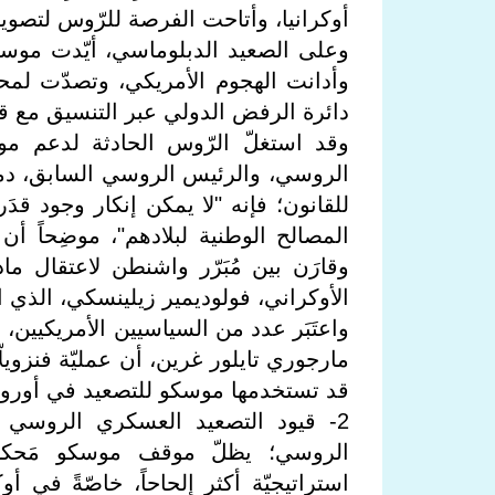
أوكرانيا، وأتاحت الفرصة للرّوس لتصوي
وعلى الصعيد الدبلوماسي، أيّدت موسك
وأدانت الهجوم الأمريكي، وتصدّت لمح
دائرة الرفض الدولي عبر التنسيق مع قو
وقد استغلّ الرّوس الحادثة لدعم مو
الروسي، والرئيس الروسي السابق، دميت
للقانون؛ فإنه "لا يمكن إنكار وجود قدَ
المصالح الوطنية لبلادهم"، موضِحاً أن أم
وقارَن بين مُبَرّر واشنطن لاعتقال ما
الأوكراني، فولوديمير زيلينسكي، الذي 
واعتَبَر عدد من السياسيين الأمريكيين،
مارجوري تايلور غرين، أن عمليّة فنزويل
قد تستخدمها موسكو للتصعيد في أوروبا ع
2- قيود التصعيد العسكري الروسي 
الروسي؛ يظلّ موقف موسكو مَحكوماً 
استراتيجيّة أكثر إلحاحاً، خاصّةً في أ