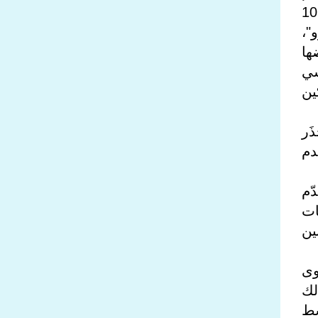
قروض ضخمة وتنفيذ مشروعات بنية تحتيّة وتأمين إمدادات الطاقة. وأصدَرت بكين، في 10
"،
ها
سي
ين
َر
دم
ّم
ات
ين
وى
لك
سط