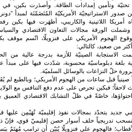
ور الاستراتيجيّة الأمريكيّة المُتَضَمّنَة لمبدأ "دونرو
 أمريكا اللاتينية والكاريبي، أظهَرت فيها بكين رفض
 وشملت الورقة مجالات التعاون الاقتصادي والسيا
قوع الهجوم الأمريكي على فنزويلّا، اتّسم موقف بك
أكثر من صعيد، كالتالي:
سمت الاستجابة الصينيّة للأزمة بدرجة عالية من الحذ
يكية بلغة دبلوماسيّة محسوبة، شدّدت فيها على مبدأ ع
ورة حلّ النزاعات بالوسائل السلميّة.
صينياً قبل ساعات من الهجوم الأمريكي؛ وبالطبع لم يُقَد
َث لاحقاً؛ فبكين تحرص على عدم دفع التنافس مع الولاي
حتواؤها، خاصّةً في ظلّ التشابك الاقتصادي العميق ب
جديد يتحدّد بمجالات نفوذ إقليميّة تُهَيْمِن عليها ق
 تنسحب تدريجياً خلف أسوار حصن إقليميّ قوي، فإنّ ذ
طاب؛ فالهجوم على فنزويلّا يُبَيّن أن ترامب مُهتَمٌ ببَ