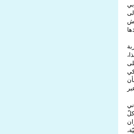
ابي
لى
اش
ها
بة
ا،
لى
كي
أن
بر
راني
لّ
ان
ة،