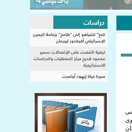
دراسات
تابع" لنتنياهو إلى "طامح" بزعامة اليمين
الإسرائيلي أفيغدور ليبرمان
كيفية التنصت على الإتصالات سمير
محمود قديح مركز المعطيات والدراسات
الاستراتيجية
سيرة حياة إيهود أولمرت
نى
وى
ان