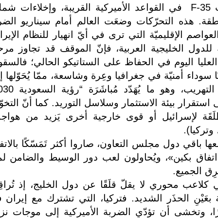
لينكولن إلى المنطقة، وتَمَركُز مُقاتِلات F-35 في القواعد الأميركية القريبة، وإخلاءات
طقة. هذه التحرّكات وضعَت العالم أمام سيناريو الضر
عواصم الإقليميّة التي ترى في أيّ انهيار للنظام الإيرا
بة للدول الخليجية العربية، فإنّ الموقف قد تجاوز مرح
 العليا اليوم في الحفاظ على الستاتيكو الحالي؛ فالسق
سوداء أمنيّة في جغرافيا وعِرة وشاسعة، ممّا يُحَوّلها إ
على استقرار بيئة الاستثمار وسلاسل التوريد. كما أنّ التخو
لَقَة لإسرائيل أو قوى خارجية أخرى يَزيد من هوا
وتركيا).
عها باقي دول مجلس التعاون، صاروا أكثر تَمَسّكًا بالاتف
تفاق بكين»، ويُحاولون لعب دور الوسيط والضامن لم
ِق الجميع.
كلاعب محوري لا يقلّ قلَقًا عن دول الخليج، إذ تُراق
بعَيْنِ الحذَر الشديد. فتركيا، التي تشترك مع إيران 
 طويلة تمتد لـ560 كيلومترًا، وتخشى أن تؤدّي الضربة الأميركية إلى موجات ن