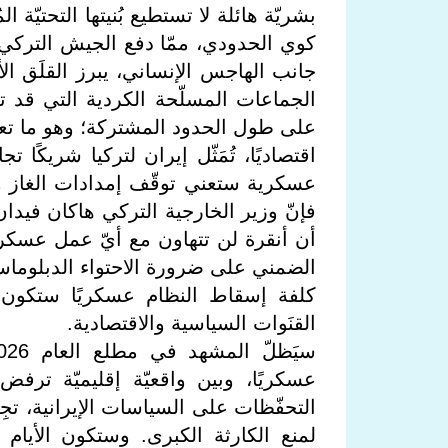
بشريّة هائلة لا تستطيع بُنيتها التحتيّة ا
كوي الحدودي، ممّا دفع الجيش التركي إ
جانب الهاجس الإنساني، يبرز القلَق ا
الجماعات المسلّحة الكردية التي قد ت
على طول الحدود المشتركة؛ وهو ما تعتب
اقتصاديًا، تُمَثّل إيران لتركيا شريكًا 
عسكرية ستعني توقّف إمدادات الغاز والت
فإنّ وزير الخارجية التركي هاكان فيدان 
أن أنقرة لن تتهاون مع أيّ عمل عسكري 
الضمني على ضرورة الاحتواء الدبلوماسي يُ
كلفة إسقاط النظام عسكريًا ستكون
القنَوات السياسية والاقتصادية.
عسكريًا، وبين واقعيّة إقليميّة ترفض
التحفّظات على السياسات الإيرانية، تج
لمنع الكارثة الكبرى. وستكون الأيام ال