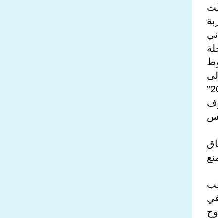
 شملت
بة
ني
لة
وط
لى
مَرتع للمنظّمات المتطرّفة وعصابات التهريب، وهو ما يُهَدّد مُباشَرَة “رؤية السعودية 2030”
ّف
جس
اق
نع
ِب
في
زوح