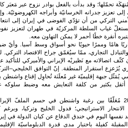
لمُنهَكَة تحمّلها؛ وقد بدأت بالفعل بوادر نزوح عبر مَعبَر ك
لى تعزيز جدرانه الخرسانيّة وأبراجه الكهروضوئيّة. وإ
لأمني التركي من أن تؤدّي الفوضى في إيران إلى انتع
ستغلّ غياب السلطة المركزيّة في طهران لتعزيز نفوذ
ره أنقرة خطًا أحمر لا يمكن التهاون معه.
تجاريًا هامًا وممرًا حيويًا نحو أسواق وسط آسيا. وأيّ ضر
بادل التجاري، ممّا سيُعَمّق جراح الاقتصاد التركي. لذ
كثّف اتصالاته مع نَظيريْه الإيراني والأميركي للتأكيد ع
يُزَعزِع استقرار المنطقة. إنّ التوافق الخليجي–التر
مَثّل جبهة إقليميّة غير مُعلَنَة تُحاوِل إقناع واشنطن ب
 أثقل بكثير من كلفة التعايش معه وضبط سلوكه ع
سيَظلّ المشهد في مطلع العام 2026 مُعَلّقًا بين رغبة واشنطن في حسم الملفّ الإي
 الانتحار الاستراتيجي؛ فدول الخليج وتركيا، وبرغم ك
ِد نفسها اليوم في خندق الدفاع عن كيان الدولة في إير
مقبلة كفيلة باختبار مدى قدرة الدبلوماسيّة الإقليميّ