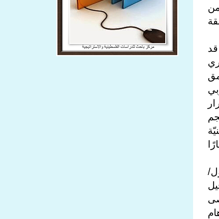
من
قة
ريخي قد
ري
مق
بي
ار
جم
ّة
ًا
ل/
جيل
صى
ام