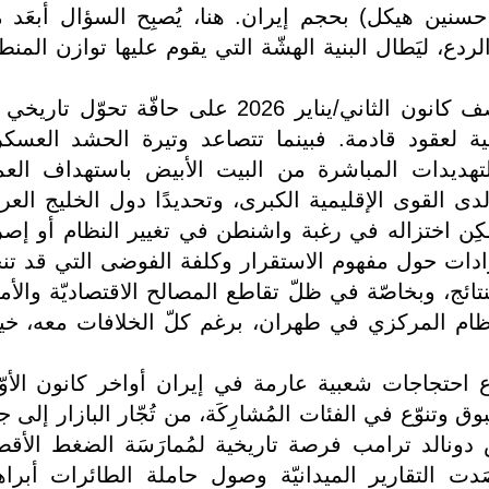
 حسنين هيكل) بحجم إيران. هنا، يُصبِح السؤال أبعَد 
ع، ليَطال البنية الهشّة التي يقوم عليها توازن المنط
تقِف منطقة الشرق الأوسط في منتصف كانون الثاني/يناير 2026 على حافّة تحوّل تا
نية لعقود قادمة. فبينما تتصاعد وتيرة الحشد العسك
التهديدات المباشرة من البيت الأبيض باستهداف الع
لدى القوى الإقليمية الكبرى، وتحديدًا دول الخليج العر
 يُمكِن اختزاله في رغبة واشنطن في تغيير النظام أو إصر
دات حول مفهوم الاستقرار وكلفة الفوضى التي قد تن
ج، وبخاصّة في ظلّ تقاطع المصالح الاقتصاديّة والأمني
نظام المركزي في طهران، برغم كلّ الخلافات معه، خيار
 احتجاجات شعبية عارمة في إيران أواخر كانون الأوّ
غير مسبوق وتنوّع في الفئات المُشارِكَة، من تُجّار البازار إلى 
يس دونالد ترامب فرصة تاريخية لمُمارَسَة الضغط الأق
ت التقارير الميدانيّة وصول حاملة الطائرات أبراه