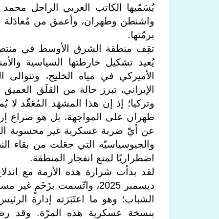
يُسَمّيها الكاتب العربي الراحل محمد
واشنطن وطهران، وأعمق من مُعادَلة الرد
برمّتها.
يُعيد تشكيل خارطتها السياسية والأم
الأميركي في مياه الخليج، وتتوالى 
الإيراني، تبرز حالة من القلَق العميق 
وتركيا؛ إذ إن هذا المشهَد المُعَقّد لا
طهران على المواجهة، بل هو صراع إرا
عن أيّ ضربة عسكرية غير محسوبة النتائ
والجيوسياسيّة التي جعَلت من بقاء ال
اضطراريًا لمنع انفجار المنطقة.
لقد بدأت شرارة هذه الأزمة مع اندلاع
ديسمبر 2025، واتّسمت بزَخَمٍ 
الشباب؛ وهو ما اعتَبَرَته إدارة الرئ
بنسخة عسكرية هذه المرّة. وقد رصَد