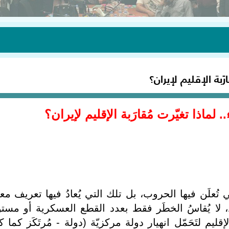
رَبة الإقليم لإيران؟
. لماذا تغيّرت مُقارَبة الإقليم لإيران؟
تُعلَن فيها الحروب، بل تلك التي يُعادُ فيها تعريف مع
لا يُقاسُ الخطَر فقط بعدد القطع العسكرية أو مست
إقليم لتَحَمّل انهيار دولة مركزيّة (دولة - مُرتَكَز كما ك