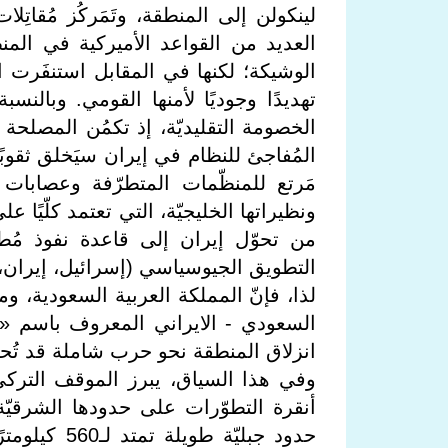
العديد من القواعد الأميركية في المن
الوشيكة؛ لكنها في المقابل استنفَرت ال
تهديدًا وجوديًا لأمنها القومي. وبالنس
الخصومة التقليديّة، إذ تكمُن المصلحة
المُفاجئ للنظام في إيران سيَخلق ثقوبًا 
ونظيراتها الخليجيّة، التي تعتمد كلّيًا 
من تحوّل إيران إلى قاعدة نفوذ مُط
التطويق الجيوسياسي (إسرائيل، إيران، 
لذا، فإنّ المملكة العربية السعودية، وم
السعودي - الايراني المعروف باسم «ا
انزلاق المنطقة نحو حرب شاملة قد تُحر
وفي هذا السياق، يبرز الموقف التركي 
أنقرة التطوّرات على حدودها الشرقيّة 
حدود جبليّة