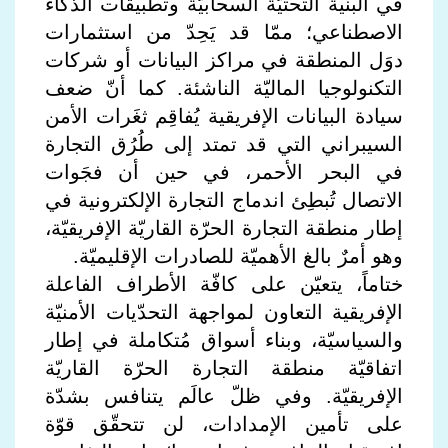
في البنية التحتيّة السحابيّة وتطبيقات الذكاء
الاصطناعي؛ ممّا قد يَحِدّ من استثمارات
دوَل المنطقة في مراكز البيانات أو شركات
التكنولوجيا الماليّة الناشئة. كما أنّ ضعف
سيادة البيانات الإفريقية يُفاقِم ثغَرات الأمن
السيبراني التي قد تمتد إلى طُرُق التجارة
في البحر الأحمر، في حين أن فجَوات
الاتصال تُبطِئ اندماج التجارة الإلكترونية في
إطار منطقة التجارة الحرّة القاريّة الإفريقيّة،
وهو أمرٌ بالغ الأهميّة للصادرات الإقليميّة.
ختاماً، يتعيّن على كافّة الأطراف الفاعلة
الإفريقية التعاون لمواجهة التحدّيات الأمنيّة
والسياسيّة، وبناء أسواق مُتكاملة في إطار
اتفاقيّة منطقة التجارة الحرّة القاريّة
الإفريقيّة. وفي ظلّ عالَم يتنافس بشدّة
على تأمين الإمدادات، لن تتحقّق قوّة