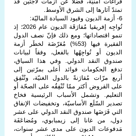
فراغات أمنيّة، فضلاً عن أزمات لاجئين قد
تمتدّ آثارها إلى الشرق الأوسط.
6- أزمة الديون وقيود السيادة الماليّة:
تُواجِه إفريقيا مُفارَقَة الديون عام 2026؛ إذ
تنمو اقتصاداتها؛ ومع ذلك فإنّ نصف الدول
الفقيرة فيها (53%) مُعَرّضَة لخطَر أزمة
الديون أو تُواجِهُها بالفعل، وفقاً لبيانات
صندوق النقد الدولي. وفي هذا السياق،
تدفع الحكومات فوائد أعلى بمرّتين إلى
أربع مرّات مُقارَنةً بالدول الغنيّة، وتُنْفِق
على القروض أكثر ممّا تُنْفِقُه على الصحّة أو
التعليم. وتشمل الأسباب الرئيسية فخاخ
تصدير السّلَع الأساسيّة، وتخفيضات الإنفاق
التي فَرَضَها صندوق النقد الدولي على عشر
دول، من غانا إلى زيمبابوي، ومُضاعَفَة
مَدفوعات الديون على مدى عشر سنوات،