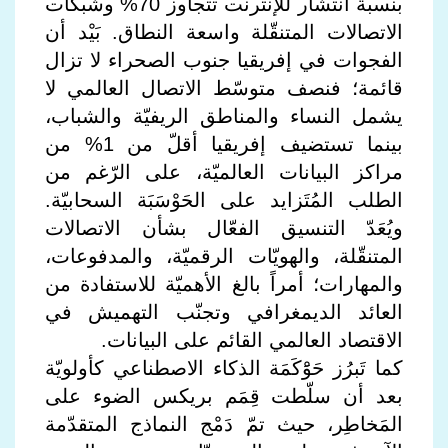
بنسبة انتشار للإنترنت تتجاوز 70% وشبكات
الاتصالات المتنقّلة واسعة النطاق. بَيْد أن
الفجوات في إفريقيا جنوب الصحراء لا تزال
قائمة؛ فنصف متوسّط الاتصال العالمي لا
يشمل النساء والمناطق الريفيّة والشباب،
بينما تستضيف إفريقيا أقلّ من 1% من
مراكز البيانات العالميّة، على الرّغم من
الطلب المُتَزايد على الحَوْسَبَة السحابيّة.
ويُعَدّ التنسيق الفعّال بشأن الاتصالات
المتنقّلة، والهويّات الرقميّة، والمدفوعات،
والمهارات؛ أمراً بالغ الأهميّة للاستفادة من
العائد الديمغرافي وتجنّب التهميش في
الاقتصاد العالمي القائم على البيانات.
كما تَبرُز حَوَْكَمَة الذكاء الاصطناعي كأولويّة
بعد أن سلّطت قِمَم بريكس الضوء على
المَخاطِر، حيث تمّ دَمْج النماذج المتقدّمة