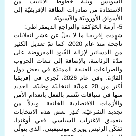
السويس وبنية خطوط الأنابيب من
الاستفادة من صادرات الطاقة الإفريقيّة إلى
الأسواق الأوروبيّة والآسيويّة.
5- أزمة الحَوْكَمَة والتراجع الديمقراطي:
شهِدت إفريقيا ما لا يقلّ عن عشر انقلابات
ناجحة منذ عام 2020، كما تمّ تعديل الكثير
من الدساتير لإزالة القُيود المفروضة على
مدّة الرئاسة، بالإضافة إلى تبعات الحروب
والصراعات العنيفة الممتدّة في بعض دول
القارّة. وفي عام 2026، تُجرى في إفريقيا
أكثر من 20 عمليّة انتخابيّة وطنيّة، العديد
منها في سياقات تتّسم بالفعل بانعدام الأمن
والأزَمات الاقتصادية الخانقة. وبدَلاً من
تجديد الشرعيّة، تُنذِر بعض هذه الانتخابات
بتعميق الاغتراب السياسي. ففي أوغندا،
تَمَكّن الرئيس يويري موسيفيني، الذي يتولّى