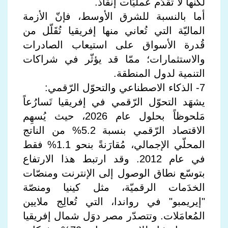
لكنها لا تُقَدّم عمليّات إنقاذ.
أما بالنسبة للشرق الأوسط، فإنّ الأزمة
الماليّة التي تُعاني منها إفريقيا تُقَلّل من
قُدرة الأسواق على استيعاب الصادرات
والاستثمارات؛ ممّا قد يؤثّر في شراكات
التنمية لدول المنطقة.
7- الذكاء الاصطناعي والتحوّل الرّقمي:
يشهَد التحوّل الرّقمي في إفريقيا تَسارُعاً
مَلحوظاً بحلول عام 2026، حيث يُسهِم
الاقتصاد الرّقمي بنسبة 5.2% من الناتج
المحلّي الإجمالي، مُقارَنةً بنحو 1.1% فقط
في عام 2012. وقد ارتبط هذا الارتفاع
بتوسّع نطاق الوصول إلى الإنترنت ومنصّات
الخدَمات الرقميّة، مثل كينيا ومنصّة
"إيريمبو" في رواندا، التي تُعالِج ملايين
المُعامَلات. وتتصدّر مصر دوَل شمال إفريقيا