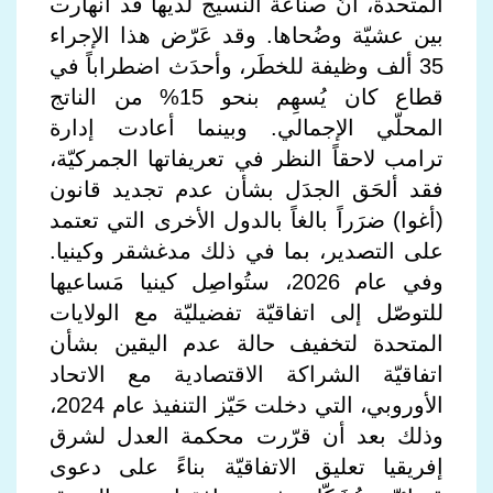
المتحدة، أنّ صناعة النسيج لديها قد انهارت
بين عشيّة وضُحاها. وقد عَرّض هذا الإجراء
35 ألف وظيفة للخطَر، وأحدَث اضطراباً في
قطاع كان يُسهِم بنحو 15% من الناتج
المحلّي الإجمالي. وبينما أعادت إدارة
ترامب لاحقاً النظر في تعريفاتها الجمركيّة،
فقد ألحَق الجدَل بشأن عدم تجديد قانون
(أغوا) ضرَراً بالغاً بالدول الأخرى التي تعتمد
على التصدير، بما في ذلك مدغشقر وكينيا.
وفي عام 2026، ستُواصِل كينيا مَساعيها
للتوصّل إلى اتفاقيّة تفضيليّة مع الولايات
المتحدة لتخفيف حالة عدم اليقين بشأن
اتفاقيّة الشراكة الاقتصادية مع الاتحاد
الأوروبي، التي دخلت حَيّز التنفيذ عام 2024،
وذلك بعد أن قرّرت محكمة العدل لشرق
إفريقيا تعليق الاتفاقيّة بناءً على دعوى