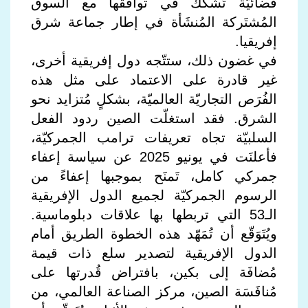
قضائيّة تُشَكّك في توافقها مع السوق
المُشتَركة المُنشَأة في إطار جماعة شرق
إفريقيا.
في غضون ذلك، ستتّجه دول إفريقية أخرى،
غير قادرة على الاعتماد على مثل هذه
الفُرَص التجاريّة العالميّة، بشكلٍ مُتزايد نحو
الشرق. فقد استغلّت الصين ردود الفعل
السلبيّة تجاه تعريفات ترامب الجمركيّة،
فأعلنَت في يونيو 2025 عن سياسة إعفاء
جمركي كامل، تَمنَح بموجبها إعفاءً من
الرسوم الجمركيّة لجميع الدول الإفريقية
الـ53 التي تربطها بها علاقات دبلوماسية.
ويُتَوَقّع أن تُمَهّد هذه الخطوة الطريق أمام
الدول الإفريقية لتصدير سلع ذات قيمة
مُضافَة إلى بكين، بافتراض قُدرتها على
مُنافَسَة الصين، مركز الصناعة العالمي، من