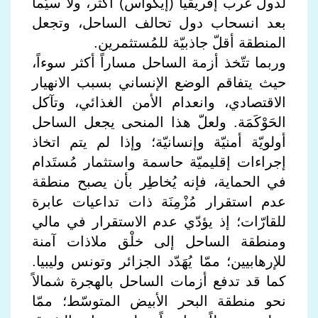
لدول غرب إفريقيا (إيكواس) أكثر، ولا سيّما
بعد انسحاب دول تحالف الساحل، وتجعل
المنطقة أقلّ جاذبيّة للمُستثمرين.
وربما تتّخذ أزمة الساحل مساراً أكثر سوءاً،
حيث يتفاقم الوضع الإنساني بسبب الانهيار
الاقتصادي، وانعدام الأمن الغذائي، وتآكل
الحَوْكَمَة. ولعلّ هذا المنحى يجعل الساحل
أولويّة أمنيّة وإنسانيّة؛ وإذا لم يتم اتخاذ
إجراءات إقليميّة حاسمة واستثمار مُستَدام
في الحماية، فإنه يُخاطِر بأن يصبح منطقة
عدم استقرار مُزْمِنَة ذات تداعيات عابرة
للقارّات؛ إذ يؤدّي عدم الاستقرار في مالي
ومنطقة الساحل إلى خلْق ملاذات آمنة
للإرهابيين؛ ممّا يُهَدّد الجزائر وتونس وليبيا.
كما قد تدفع أزمات الساحل بالهجرة شمالاً
نحو منطقة البحر الأبيض المتوسّط؛ ممّا