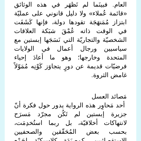
العام. فبينَما لم تَظهَر في هذه الوثائق
«قائمة عُملاء» ولا دليل قانوني على عمليّة
ابتزاز مُمَنهَجَة تقودها دولة، فإنها كَشَفَت
في الوقت ذاته عُمْقَ شبَكة العلاقات
الشخصيّة والتجاريّة التي نَسَجَها إبستين مع
سياسيين ورجال أعمال في الولايات
المتحدة وخارجها؛ وهو ما أعادَ إحياء
فرضيّات قديمة عن دورٍ يتجاوَز كَوْنِه مُمَوّلاً
غامض الثروة.
مَصائد العسل
أحد مَحاوِر هذه الرواية يدور حول فكرة أنّ
جزيرة إبستين لم تَكُن مجرّد مَسرَح
لانتهاكات أخلاقيّة، بل ربما استُخدِمَت،
بحسب بعض المُحَقّقين والصحفيين
الاستقصائيين، كمِصيَدَة كلاسيكيّة لجَمْع