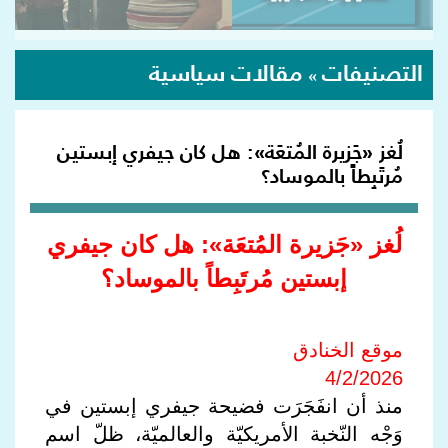
التصنيفات
مقالات سياسية
»
لُغز «جَزيرة المُتعَة»: هل كان جيفري إبستين
مُرتَبِطاً بالموساد؟
لُغز «جَزيرة المُتعَة»: هل كان جيفري
إبستين مُرتَبِطاً بالموساد؟
موقع الخنادق
4/2/2026
منذ أن انفَجَرَت فضيحة جيفري إبستين في
وَجْه النّخبة الأمريكيّة والعالميّة، ظلّ اسم