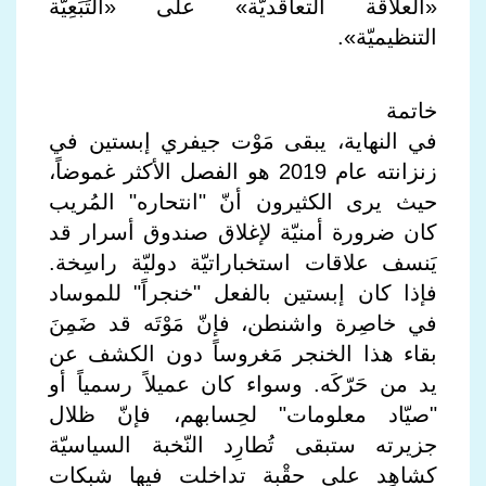
«العلاقة التعاقديّة» على «التَبَعِيّة
التنظيميّة».
خاتمة
في النهاية، يبقى مَوْت جيفري إبستين في
زنزانته عام 2019 هو الفصل الأكثر غموضاً،
حيث يرى الكثيرون أنّ "انتحاره" المُريب
كان ضرورة أمنيّة لإغلاق صندوق أسرار قد
يَنسف علاقات استخباراتيّة دوليّة راسِخة.
فإذا كان إبستين بالفعل "خنجراً" للموساد
في خاصِرة واشنطن، فإنّ مَوْتَه قد ضَمِنَ
بقاء هذا الخنجر مَغروساً دون الكشف عن
يد من حَرّكَه. وسواء كان عميلاً رسمياً أو
"صيّاد معلومات" لحِسابهم، فإنّ ظلال
جزيرته ستبقى تُطارِد النّخبة السياسيّة
كشاهِد على حقْبة تداخلت فيها شبكات