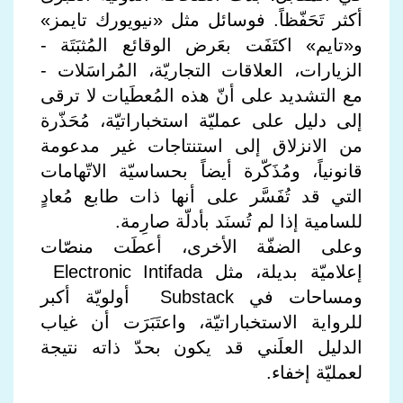
أكثر تَحَفّظاً. فوسائل مثل «نيويورك تايمز»
و«تايم» اكتَفَت بعَرض الوقائع المُثبَتَة -
الزيارات، العلاقات التجاريّة، المُراسَلات -
مع التشديد على أنّ هذه المُعطَيات لا ترقى
إلى دليل على عمليّة استخباراتيّة، مُحَذّرة
من الانزلاق إلى استنتاجات غير مدعومة
قانونياً، ومُذَكّرة أيضاً بحساسيّة الاتّهامات
التي قد تُفَسَّر على أنها ذات طابع مُعادٍ
للسامية إذا لم تُسنَد بأدلّة صارِمة.
وعلى الضفّة الأخرى، أعطَت منصّات
إعلاميّة بديلة، مثل Electronic Intifada
ومساحات في Substack أولويّة أكبر
للرواية الاستخباراتيّة، واعتَبَرَت أن غياب
الدليل العلَني قد يكون بحدّ ذاته نتيجة
لعمليّة إخفاء.