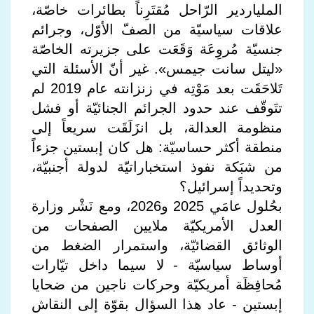
الملياردير الرّاحل مُقتَرِناً بطائرات خاصّة،
علاقات سياسيّة من الصفّ الأوّل، وجرائم
جنسيّة مُروِعَة وَقَعَت على جزيرته الخاصّة
«ليتل سانت جيمس». غير أنّ الأسئلة التي
تَلاحَقَت بعد مَوْتِه في زنزانته عام 2019 لم
تتَوقّف عند حدود الجرائم الجنائيّة أو فشل
منظومة العدالة، بل انزَلَقَت سريعاً إلى
منطقة أكثر حساسيّة: هل كان إبستين جزءاً
من شبَكة نفوذ استخباراتيّة لدولة أجنبيّة،
وتحديداً إسرائيل؟
بحُلول عامَي 2025 و2026، ومع نَشْر وزارة
العدل الأمريكيّة ملايين الصفحات من
الوثائق القضائيّة، واستمرار الضغط من
أوساط سياسيّة - لا سيما داخل تيّارات
مُحافِظَة أمريكيّة وحركات ناجين من ضحايا
إبستين - عاد هذا السؤال بقوّة إلى النقاش