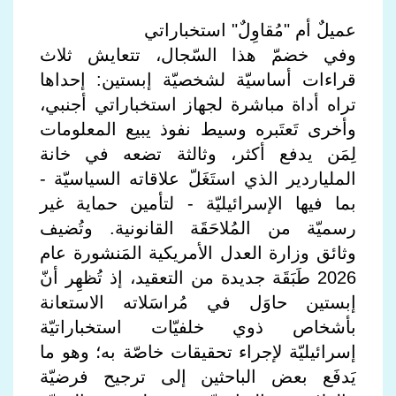
عميلٌ أم "مُقاوِلٌ" استخباراتي
وفي خضمّ هذا السّجال، تتعايش ثلاث
قراءات أساسيّة لشخصيّة إبستين: إحداها
تراه أداة مباشرة لجهاز استخباراتي أجنبي،
وأخرى تَعتَبره وسيط نفوذ يبيع المعلومات
لِمَن يدفع أكثر، وثالثة تضعه في خانة
الملياردير الذي استَغَلّ علاقاته السياسيّة -
بما فيها الإسرائيليّة - لتأمين حماية غير
رسميّة من المُلاحَقَة القانونية. وتُضيف
وثائق وزارة العدل الأمريكية المَنشورة عام
2026 طَبَقَة جديدة من التعقيد، إذ تُظهِر أنّ
إبستين حاوَل في مُراسَلاته الاستعانة
بأشخاص ذوي خلفيّات استخباراتيّة
إسرائيليّة لإجراء تحقيقات خاصّة به؛ وهو ما
يَدفَع بعض الباحثين إلى ترجيح فرضيّة