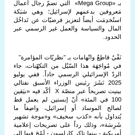
بـ «Mega Group» التي تضمّ رجال أعمال
مَعروفين بدعمهم لإسرائيل؛ وهي شبَكة
استُخدِمَت أيضاً لتعزيز فرضيّات عن تَداخُل
المال والسياسة والعمل غير الرسمي عبر
الحدود.
نَفْيٌ قاطِعٌ واتّهامات بـ "نظريّات المؤامرة"
في مُواجَهَة هذا السّيْل من التكهّنات، جاء
الردّ الإسرائيلي الرسمي حاداً. ففي يوليو
2025 نَشَرَ رئيس الوزراء الأسبق نفتالي
بينيت تصريحاً عبر منصّة X أكّد فيه «بيَقين
100 في المئة» أنّ إبستين لم يعمل قط
لصالح الموساد أو إسرائيل، واصِفاً ما
يُتداول بأنه «كذب سخيف» و«موجة تشهير
شَرِسَة»، وذلك رداً على تصريحات إعلامية
أمريكية - بينها تاكر كارلسون - لَمّحَ فيها إلى