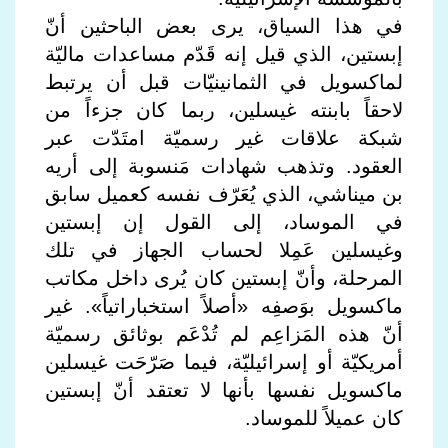
في هذا السياق، يرى بعض الباحثين أنّ
إبستين، الذي قيل إنه قَدّم مساعدات ماليّة
لماكسويل في الثمانينيّات قبل أن يرتبط
لاحقاً بابنته غيسلين، ربما كان جزءاً من
شبكة علاقات غير رسميّة امتَدّت عبر
العقود. وتذهب شهادات مَنسوبة إلى أريه
بن ميناشي، الذي يُعَرّف نفسه كعميل سابق
في الموساد، إلى القول إن إبستين
وغيسلين عَمِلا لحساب الجهاز في تلك
المرحلة، وأنّ إبستين كان يُرى داخل مكاتب
ماكسويل بوَصفِه «أصلاً استخباراتياً». غير
أنّ هذه المَزاعِم لم تُدْعَم بوثائق رسميّة
أمريكيّة أو إسرائيليّة، فيما صَرّحَت غيسلين
ماكسويل نفسها بأنها لا تعتقد أنّ إبستين
كان عميلاً للموساد.