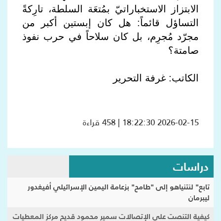
الابتزاز الاستخباراتيّ بمُتعَة السلطة، تارِكةً
التساؤل قائماً: هل كان إبستين أكبر من
مجرّد مُجرِم، بل كان سلاحاً في حرب نفوذ
صامتة؟
الكاتب: غرفة التحرير
2026-02-15 18:22:30 | 458 قراءة
دراسات
تابع" لنتنياهو إلى "طامح" بزعامة اليمين الإسرائيلي أفيغدور
ليبرمان
كيفية التنصت على الإتصالات سمير محمود قديح مركز المعطيات