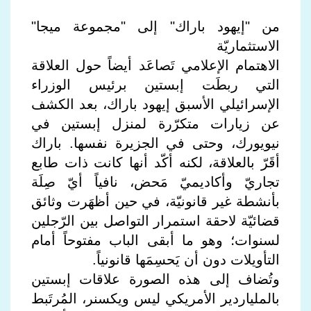
من "إيهود باراك" إلى "مجموعة ميجا"
الاستثماريّة
الاهتمام الإعلامي تَصاعَد أيضاً حول العلاقة
التي ربطَت إبستين برئيس الوزراء
الإسرائيلي الأسبق إيهود باراك، بعد الكشف
عن زيارات متكرّرة لمنزل إبستين في
نيويورك، وحتى في الجزيرة نفسها. باراك
أقَرّ بالعلاقة، لكنه أكّد أنها كانت ذات طابع
تجاريّ وأكاديميّ مَحض، نافياً أيّ صِلَة
بأنشطة غير قانونيّة، في حين أظهَرت وثائق
قضائيّة لاحقة استمرار التواصل بين الرّجلين
لسنوات؛ وهو ما أبقى الباب مفتوحاً أمام
التأويلات دون أن يَحسِمَها قانونياً.
وتُضاف إلى هذه الصورة علاقات إبستين
بالملياردير الأمريكي ليس ويكسنر، المُرتَبط