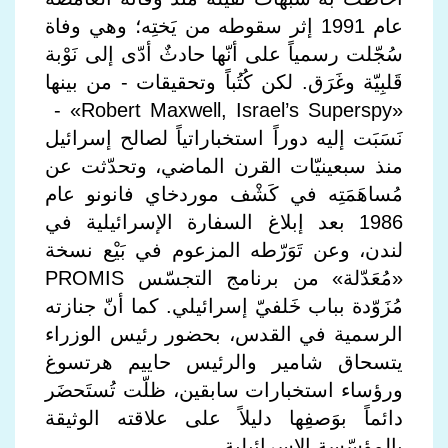
عام 1991 إثر سقوطه من يَختِه؛ وهي وفاة
سُجّلت رسمياً على أنّها حادثٌ أدّى إلى نَوْبة
قَلبِيّة وغَرَق. لكن كُتُباً وتحقيقات - من بينها
«Robert Maxwell, Israel’s Superspy» -
نَسَبَت إليه دوراً استخباراتياً لصالح إسرائيل
منذ سبعينيّات القرن الماضي، وتحدّثت عن
مُساهَمَتِه في كَشْف موردخاي فانونو عام
1986 بعد إبلاغ السفارة الإسرائيلية في
لندن، وعن تَوَرّطه المزعوم في بَيْع نسخة
«مُعَدّلة» من برنامج التجسّس PROMIS
مُزَوّدة بباب خَلفيّ إسرائيلي. كما أنّ جنازته
الرسمية في القدس، بحضور رئيس الوزراء
يتسحاق شامير والرئيس حاييم هرتسوغ
ورؤساء استخبارات سابقين، ظلّت تُستَحضَر
دائماً بوَصفِها دليلاً على علاقته الوثيقة
بالمؤسّسة الإسرائيلية.