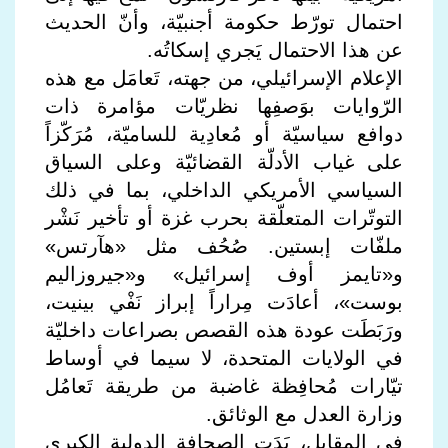
احتمال تورّط حكومة أجنبيّة، وأنّ الحديث
عن هذا الاحتمال يَجري إسكاتُه.
الإعلام الإسرائيلي، من جهته، تَعامَل مع هذه
الرّوايات بوَصفِها نظريّات مؤامرة ذات
دوافع سياسيّة أو مُعادِية للساميّة، مُرَكّزاً
على غياب الأدلّة القضائيّة وعلى السياق
السياسي الأمريكي الداخلي، بما في ذلك
التوتّرات المتعلّقة بحرب غزة أو تأخير نَشْر
ملفّات إبستين. صُحُف مثل «هآرتس»
و«تايمز أوف إسرائيل» و«جيروزاليم
بوست»، أعادَت مِراراً إبراز نَفْي بينيت،
ورَبَطَت عودة هذه القصص بصراعات داخليّة
في الولايات المتحدة، لا سيما في أوساط
تيّارات مُحافِظة غاضبة من طريقة تَعامُل
وزارة العدل مع الوثائق.
في المقابل، بَدَت الصحافة الدولية الكبرى