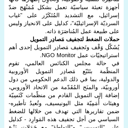
أجهزة تعبئة سياسيّة تعمل بشكل مُمَنْهَج ضدّ
إسرائيل، مع التشديد المُتَكَرّر على "غياب
السرديّة الإسرائيليّة"، كدليل على الانحياز وليس
على طبيعة عمل المُناصَرَة ذاته.
حملات الضغط لتجفيف مَصادِر التمويل
يُشَكّل وَقْف وتَجفيف مَصادِر التمويل إحدى أهم
استراتيجيّات عمل NGO Monitor.
في حالة مجلس الكنائس العالمي، تقوم
المنظّمة بتَتَبّع مَصادِر التمويل الأوروبية
والدولية، بما في ذلك الدعم الحكومي من دول
أوروبيّة، والمنَح المُقَدّمة من الاتحاد الأوروبي،
إضافة إلى التمويل القادم من منظّمات كَنَسِيّة
وهيئات أُمَمِيّة مثل اليونيسيف، وتُعيدُ تأطيره-
ضمن تقاريرها التي تهدف من خلالها للضغط
السياسي من أجل تجفيف هذه المَوارِد - كدليل
على "التسييس" و"التواطؤ" مع حَمَلات نَزْع