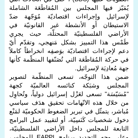
يُمَيّز فيها المجلس بين المُقاطَعَة الشاملة
لإسرائيل وإجراءات اقتصاديّة مُوَجّهة ضدّ
الاستيطان أو الأنشطة غير القانونيّة في
الأراضي الفلسطينيّة المحتلّة، حيث يجري
طَمْس هذا التمييز بشكل مَنهجي، وتقدّم أيّ
دعم لإجراءات اقتصاديّة بوَصفِه انخراطاً كاملاً
في حركة المُقاطَعَة التي تُصَنّفها المنظّمة كأنها
جهة مُعادِيَة لإسرائيل.
ضمن هذا التوجّه، تسعى المنظّمة لتصوير
المجلس وشبَكة كنائسه العالميّة كجهة
"مُسَيّسَة" تسعى لعَزْل إسرائيل دولياً، وتُحاوِل
من خلال هذه الاتّهامات تحقيق هدَف سياسي
مُباشر، يتمثّل في تبرير الضغوط الحكوميّة لمَنْع
دخول شخصيات كَنَسِيّة، أو لتقييد عمل البرامج
التابعة للمجلس داخل الأراضي الفلسطينيّة،
وعلى وجه التحديد برنامج EAPPI للمجلس،