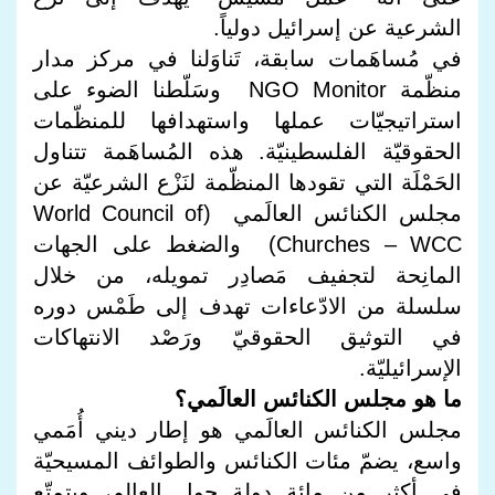
الشرعية عن إسرائيل دولياً.
في مُساهَمات سابقة، تَناوَلنا في مركز مدار
منظّمة NGO Monitor وسَلّطنا الضوء على
استراتيجيّات عملها واستهدافها للمنظّمات
الحقوقيّة الفلسطينيّة. هذه المُساهَمة تتناول
الحَمْلَة التي تقودها المنظّمة لنَزْع الشرعيّة عن
مجلس الكنائس العالَمي (World Council of
Churches – WCC) والضغط على الجهات
المانِحة لتجفيف مَصادِر تمويله، من خلال
سلسلة من الادّعاءات تهدف إلى طَمْس دوره
في التوثيق الحقوقيّ ورَصْد الانتهاكات
الإسرائيليّة.
ما هو مجلس الكنائس العالَمي؟
مجلس الكنائس العالَمي هو إطار ديني أُمَمي
واسع، يضمّ مئات الكنائس والطوائف المسيحيّة
في أكثر من مائة دولة حول العالم، ويتمتّع