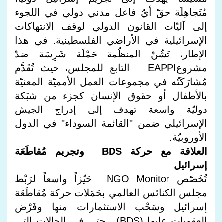
مُتَجاهِلَة حقّ أيّ فاعل مدني دولي في اللجوء
إلى آليّات القانون الدولي لوقف الانتهاكات
الإسرائيلية في الأراضي الفلسطينية. في هذا
الإطار، تَشُنّ المنظّمة حَمْلَة شَرِسَة ضدّ
مشروعEAPPI التابع للمجلس، حيث تُقَدَّم
مُشارَكَتُه في مجموعات العمل الأمميّة المعنيّة
بالأطفال أو حقوق الإنسان كجزء من شبَكة
دوليّة واسعة تهدف إلى إدراج الجيش
الإسرائيلي ضمن "القائمة السوداء" في الدول
الأوروبيّة.
العلاقة مع حركة BDS وتجريم مُقاطَعَة
إسرائيل
تُخَصّص NGO Monitor حَيّزاً واسعاً لرَبْط
مجلس الكنائس العالمي بحَمَلات حركة مُقاطَعَة
إسرائيل وسَحْب الاستثمارات منها وفَرْض
العقوبات عليها (BDS) ، حتى في الحالات التي