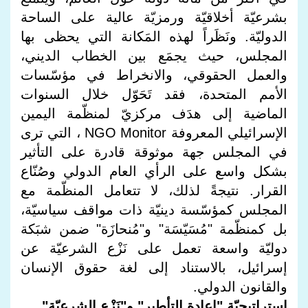
بشرعيّة أخلاقيّة ورمزيّة عالية على الساحة
الدوليّة. ونَظَراً لهذه المَكانة التي يحظى بها
المجلس، حيث يجمَع بين الخطاب الديني،
والعمل الحقوقي، والانخراط في مؤسّسات
الأمم المتحدة، فقد تَحَوّل خلال السنوات
الماضية إلى هدَف مركزيّ لمنظّمة اليمين
الإسرائيلي المعروفة NGO Monitor ، التي ترى
في المجلس جهة موثوقة قادرة على التأثير
بشكل واسع على الرأي العام الدولي وصُنّاع
القرار. نتيجةً لذلك، لا تتعامل المنظّمة مع
المجلس كمؤسّسة دينيّة ذات مواقف سياسيّة،
بل كمنظّمة "مُسَيّسَة" و"مُنحازَة" ضمن شبَكة
دوليّة واسعة تعمل على نَزْع الشرعيّة عن
إسرائيل، بالاستناد إلى لغة حقوق الإنسان
والقانون الدولي.
استراتيجيّة "إعادة التأطير" و"نَزْع الشرعيّة"