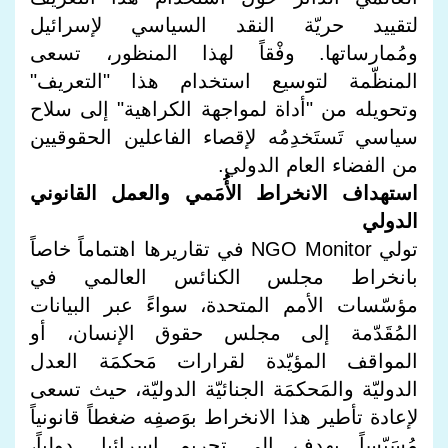
لتقييد حريّة النقد السياسي لإسرائيل
ومُمارساتها. وفْقاً لهذا المنظور، تسعى
المنظّمة لتوسيع استخدام هذا "التعريف"
وتحويله من "أداة لمواجهة الكراهية" إلى سلاح
سياسي تَستَخدِمُه لإقصاء الفاعلين الحقوقيين
من الفضاء العام الدولي.
استهداف الانخراط الأُمَمي والعمل القانوني
الدولي
تولي NGO Monitor في تقاريرها اهتماماً خاصاً
بانخراط مجلس الكنائس العالمي في
مؤسّسات الأمم المتحدة، سواءً عبر البيانات
المُقَدّمة إلى مجلس حقوق الإنسان، أو
المواقف المؤيّدة لقرارات مَحكمَة العدل
الدوليّة والمَحكمَة الجنائيّة الدوليّة، حيث تسعى
لإعادة تأطير هذا الانخراط بوَصفِه ضغطاً قانونياً
مُسَيّساً يهدف إلى تجريم إسرائيل دولياً،