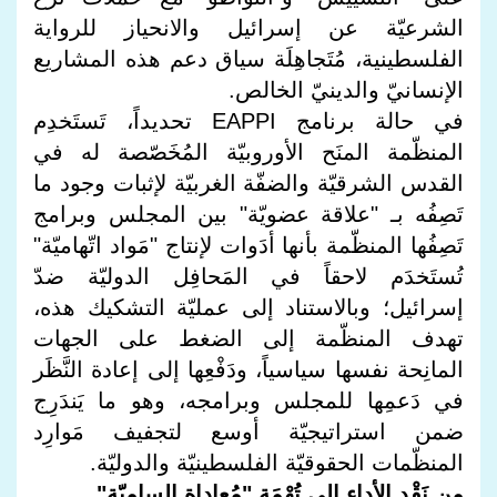
الشرعيّة عن إسرائيل والانحياز للرواية
الفلسطينية، مُتَجاهِلَة سياق دعم هذه المشاريع
الإنسانيّ والدينيّ الخالص.
في حالة برنامج EAPPI تحديداً، تَستَخدِم
المنظّمة المنَح الأوروبيّة المُخَصّصة له في
القدس الشرقيّة والضفّة الغربيّة لإثبات وجود ما
تَصِفُه بـ "علاقة عضويّة" بين المجلس وبرامج
تَصِفُها المنظّمة بأنها أدَوات لإنتاج "مَواد اتّهاميّة"
تُستَخدَم لاحقاً في المَحافِل الدوليّة ضدّ
إسرائيل؛ وبالاستناد إلى عمليّة التشكيك هذه،
تهدف المنظّمة إلى الضغط على الجهات
المانِحة نفسها سياسياً، ودَفْعِها إلى إعادة النَّظَر
في دَعمِها للمجلس وبرامجه، وهو ما يَندَرِج
ضمن استراتيجيّة أوسع لتجفيف مَوارِد
المنظّمات الحقوقيّة الفلسطينيّة والدوليّة.
من نَقْد الأداء إلى تُهْمَة "مُعاداة الساميّة"