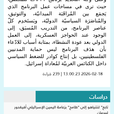
حيث ترى في مساحات عمل البرنامج الذي
يَجمَع بين المُراقَبَة الميدانيّة، والتوثيق،
والمُناصَرَة السياسيّة الدوليّة، ويَستَخدِم كلّ
عناصر البرنامج، من التدريب المُسبَق، إلى
الوجود عند الحواجز العسكرية، إلى العمل
الدولي بعد عودة النشطاء، بمثابة أسباب للادّعاء
بأن هدَف البرنامج ليس حماية المدنيين
الفلسطينيين، بل إنتاج كوادر للضغط السياسي
داخل الكنائس الغربيّة لمُعاداة إسرائيل.
2026-02-18 13:00:23 | 239 قراءة
دراسات
تابع" لنتنياهو إلى "طامح" بزعامة اليمين الإسرائيلي أفيغدور
ليبرمان