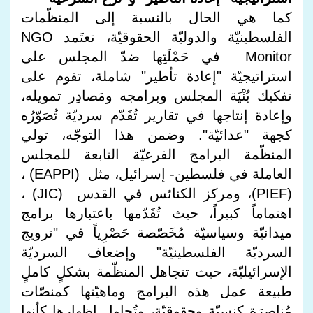
كما هي الحال بالنسبة إلى المنظّمات
الفلسطينيّة والدوليّة الحقوقيّة، تعتَمد NGO
Monitor في حَمْلَتِها ضدّ المجلس على
استراتيجيّة "إعادة تأطير" شاملة، تقوم على
تفكيك بُنْيَة المجلس وبرامجه ومَصادِر تمويله،
وإعادة إنتاجها في تقارير تُقَدّم سرديّة تُصَوّرُه
كجهة "عدائيّة". وضمن هذا التوجّه، تولي
المنظّمة البرامج الفرعيّة التابعة للمجلس
العاملة في فلسطين- إسرائيل، مثل (EAPPI) ،
(PIEF)، ومركز الكنائس في القدس (JIC) ،
اهتماماً كبيراً، حيث تُقَدّمها باعتبارها برامج
ميدانيّة وسياسيّة مُخَصّصة حَصْرِياً في "ترويج
السرديّة الفلسطينيّة" وإضعاف السرديّة
الإسرائيليّة، حيث تتجاهل المنظّمة بشكلٍ كاملٍ
طبيعة عمل هذه البرامج وماهيّتها كمنصّات
مُناصِرَة كنسيّة وحقوقيّة، وتُحاوِل إظهارها كأنها