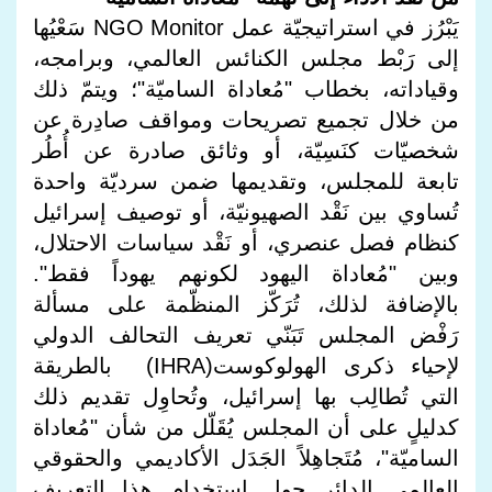
يَبْرُز في استراتيجيّة عمل NGO Monitor سَعْيُها
إلى رَبْط مجلس الكنائس العالمي، وبرامجه،
وقياداته، بخطاب "مُعاداة الساميّة"؛ ويتمّ ذلك
من خلال تجميع تصريحات ومواقف صادِرة عن
شخصيّات كنَسِيّة، أو وثائق صادرة عن أُطُر
تابعة للمجلس، وتقديمها ضمن سرديّة واحدة
تُساوي بين نَقْد الصهيونيّة، أو توصيف إسرائيل
كنظام فصل عنصري، أو نَقْد سياسات الاحتلال،
وبين "مُعاداة اليهود لكونهم يهوداً فقط".
بالإضافة لذلك، تُرَكّز المنظّمة على مسألة
رَفْض المجلس تَبَنّي تعريف التحالف الدولي
لإحياء ذكرى الهولوكوست(IHRA) بالطريقة
التي تُطالِب بها إسرائيل، وتُحاوِل تقديم ذلك
كدليلٍ على أن المجلس يُقَلّل من شأن "مُعاداة
الساميّة"، مُتَجاهِلاً الجَدَل الأكاديمي والحقوقي
العالمي الدائر حول استخدام هذا التعريف