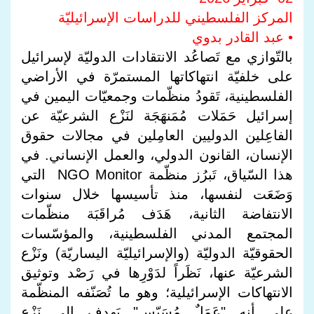
المركز الفلسطيني للدراسات الإسرائيليّة
• عبد القادر بدوي
بالتّوازي مع تَصاعُد الانتقادات الدوليّة لإسرائيل
على خلفيّة انتهاكاتها المستمرّة في الأراضي
الفلسطينية، تَقودُ منظّمات وجمعيّات اليمين في
إسرائيل حَمَلات مُمَنهَجَة لنَزْع الشرعيّة عن
الفاعِلين الدوليين العامِلين في مجالات حقوق
الإنسان، القانون الدولي، والعمل الإنساني. في
هذا السّياق، تَبرُز منظّمة NGO Monitor التي
وَضَعَت لنفسها، منذ تأسيسها خلال سنوات
الانتفاضة الثانية، هَدَف مُراقَبَة منظّمات
المجتمع المدني الفلسطينية، والمؤسّسات
الحقوقيّة الدوليّة (والإسرائيليّة اليساريّة) ونَزْع
الشرعيّة عنها، نَظَراً لدَوْرِها في رَصْد وتوثيق
الانتهاكات الإسرائيلية؛ وهو ما تُصَنّفه المنظّمة
على أنه "عَمَلٌ مُسَيّس" يَهدف إلى نَزْع