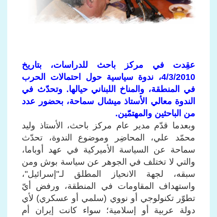
عقِدت في مركز باحث للدراسات، بتاريخ
4/3/2010، ندوة سياسية حول احتمالات الحرب
في المنطقة، والمناخ اللبناني حيالها. وتحدّث في
الندوة معالي الأستاذ ميشال سماحة، بحضور عدد
من الباحثين والمهتمّين.
وبعدما قدّم مدير عام مركز باحث، الأستاذ وليد
محمّد علي، المحاضِر وموضوع الندوة، تحدّث
سماحة عن السياسة الأميركية في عهد أوباما،
والتي لا تختلف في الجوهر عن سياسة بوش ومن
سبقه، لجهة الانحياز المطلق لـ"إسرائيل"،
واستهداف المقاومات في المنطقة، ورفض أيّ
تطوّر تكنولوجي أو نووي (سلمي أو عسكري) لأي
دولة عربية أو إسلامية؛ سواء كانت إيران أم