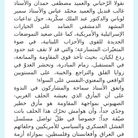
نقولا الرّحباني والعميد مصطفى حمدان والأستاذ
غالب قنديل والعميد محمّد عباس والأستاذ سمير
لوباني والدكتور عبد الملك سكّرية، حول تداعيات
المشهد الدمشقي الصامد على الخيارات
الإسرائيلية والأمريكية، كما على صعيد التموضعات
الجديدة للقوى والأحزاب اللبنانية، في ضوء
المتغيّرات المتسارعة؛ والتي قد لا تقف عند حدود
ردع لكيان، بحيث تأخذ قوى المقاومة والممانعة،
في المستقبل، زمام المبادرة، وتحشر العدوّ في
زوايا القلق والتراجع والخيبة، على المستويين
الواقعي والمعنوي-النفسي على السواء!
واتفق الأستاذ سماحة والمشاركون في الندوة
على أن المأزق الذي يعيشه الحلف الغربي-
الصهيوني بمواجهة المقاومة هو مأزق خطير
وجدّي جداً، وأن هوامش تحرّك هذا الحلف باتت
ضيّقة جداً؛ خصوصاً في ظلّ تواصل مسلسل
الفشل العسكري والسياسي للأمريكيين وحلفائهم
في العراق وأفغانستان وفلسطين، بموازاة أزمة