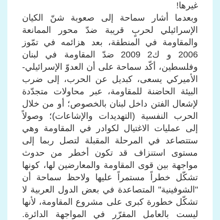
غيرها!
وبعدما أشار سماحة إلى صعوبة شنّ الكيان
الإسرائيلي لحربٍ قريبة ضدّ محور الممانعة
والمقاومة في المنطقة، بعد هزائمه في تمّوز
2006 و ك2 2009 ضدّ المقاومة في لبنان
وفلسطين، أكّد سماحة على أن العدوّ الإسرائيلي-
الأميركي يسعى، كبديل عن الحرب، إلى ضرب
البيئة الحاضنة للمقاومة، عبر محاولات متجدّدة
لإشعال الفتن داخل لبنان بالخصوص؛ أو من خلال
الحرب النفسية (التهديدات والإشاعات)؛ وصولاً
إلى عمليات الاغتيال لكوادر في المقاومة وهي
ستتصاعد في المرحلة المقبلة لتصل ربما إلى
مستوى استنزاف قد تكون أخطر من حدوث
مواجهة بين قوى المقاومة والمعارضين لها، كونها
تشكّل خطراً مستمراً عليها ولاحظ سماحة أن
"الشوفينية" المتصاعدة في بعض الدول العربية لا
تشكّل خطورة كبرى على مشروع المقاومة، لأنها
ليست بالعامل المقرّر في المواجهة الدائرة.