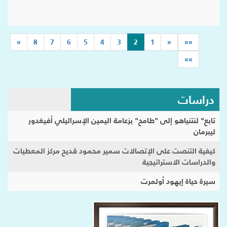
(current)
»
8
7
6
5
4
3
2
1
«
««
»»
دراسات
تابع" لنتنياهو إلى "طامح" بزعامة اليمين الإسرائيلي أفيغدور
ليبرمان
كيفية التنصت على الإتصالات سمير محمود قديح مركز المعطيات
والدراسات الاستراتيجية
سيرة حياة إيهود أولمرت