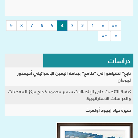
(current)
9
8
7
6
5
4
3
2
1
«
««
»»
»
دراسات
تابع" لنتنياهو إلى "طامح" بزعامة اليمين الإسرائيلي أفيغدور
ليبرمان
كيفية التنصت على الإتصالات سمير محمود قديح مركز المعطيات
والدراسات الاستراتيجية
سيرة حياة إيهود أولمرت