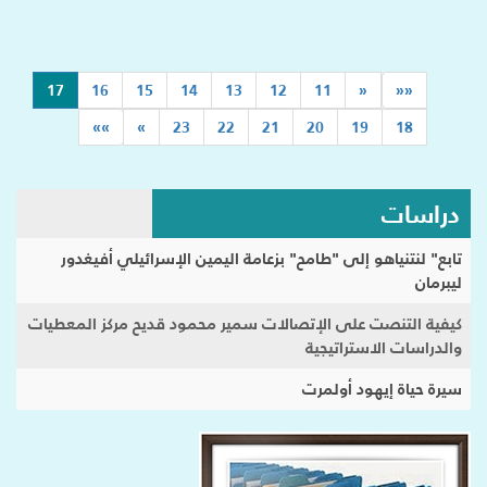
(current)
17
16
15
14
13
12
11
«
««
»»
»
23
22
21
20
19
18
دراسات
تابع" لنتنياهو إلى "طامح" بزعامة اليمين الإسرائيلي أفيغدور
ليبرمان
كيفية التنصت على الإتصالات سمير محمود قديح مركز المعطيات
والدراسات الاستراتيجية
سيرة حياة إيهود أولمرت