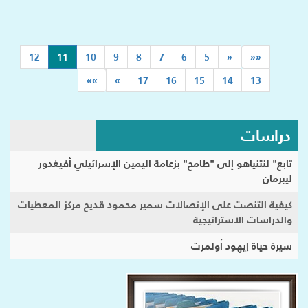
(current)
12
11
10
9
8
7
6
5
«
««
»»
»
17
16
15
14
13
دراسات
تابع" لنتنياهو إلى "طامح" بزعامة اليمين الإسرائيلي أفيغدور
ليبرمان
كيفية التنصت على الإتصالات سمير محمود قديح مركز المعطيات
والدراسات الاستراتيجية
سيرة حياة إيهود أولمرت