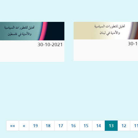
30-1
30-10-2021
(current)
»»
»
19
18
17
16
15
14
13
12
1